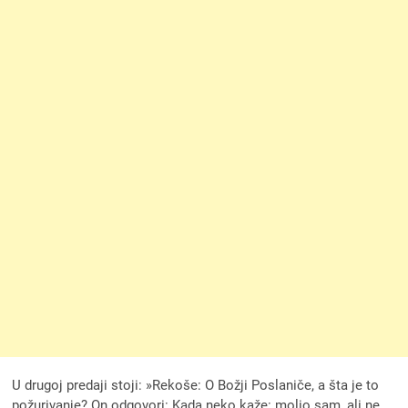
U drugoj predaji stoji: »Rekoše: O Božji Poslaniče, a šta je to
požurivanje? On odgovori: Kada neko kaže: molio sam, ali ne