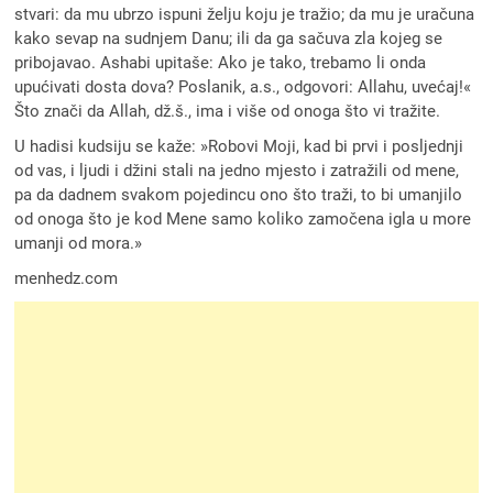
stvari: da mu ubrzo ispuni želju koju je tražio; da mu je uračuna
kako sevap na sudnjem Danu; ili da ga sačuva zla kojeg se
pribojavao. Ashabi upitaše: Ako je tako, trebamo li onda
upućivati dosta dova? Poslanik, a.s., odgovori: Allahu, uvećaj!«
Što znači da Allah, dž.š., ima i više od onoga što vi tražite.
U hadisi kudsiju se kaže: »Robovi Moji, kad bi prvi i posljednji
od vas, i ljudi i džini stali na jedno mjesto i zatražili od mene,
pa da dadnem svakom pojedincu ono što traži, to bi umanjilo
od onoga što je kod Mene samo koliko zamočena igla u more
umanji od mora.»
menhedz.com