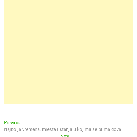
Navigacija
Previous
Previous
post:
Najbolja vremena, mjesta i stanja u kojima se prima dova
objava
Next
Next