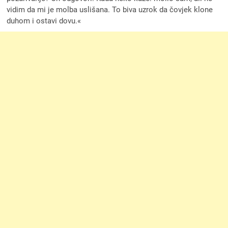
vidim da mi je molba uslišana. To biva uzrok da čovjek klone
duhom i ostavi dovu.«