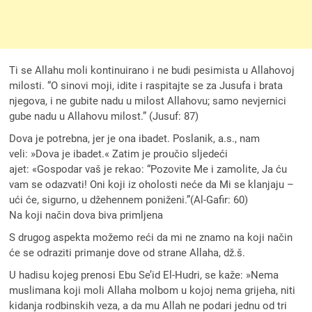
Ti se Allahu moli kontinuirano i ne budi pesimista u Allahovoj
milosti. “O sinovi moji, idite i raspitajte se za Jusufa i brata
njegova, i ne gubite nadu u milost Allahovu; samo nevjernici
gube nadu u Allahovu milost.” (Jusuf: 87)
Dova je potrebna, jer je ona ibadet. Poslanik, a.s., nam
veli: »Dova je ibadet.« Zatim je proučio sljedeći
ajet: «Gospodar vaš je rekao: “Pozovite Me i zamolite, Ja ću
vam se odazvati! Oni koji iz oholosti neće da Mi se klanjaju –
ući će, sigurno, u džehennem poniženi.”(Al-Gafir: 60)
Na koji način dova biva primljena
S drugog aspekta možemo reći da mi ne znamo na koji način
će se odraziti primanje dove od strane Allaha, dž.š.
U hadisu kojeg prenosi Ebu Se’id El-Hudri, se kaže: »Nema
muslimana koji moli Allaha molbom u kojoj nema grijeha, niti
kidanja rodbinskih veza, a da mu Allah ne podari jednu od tri