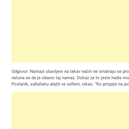
Odgovor: Namazi obavljeni na takav način ne smatraju se pr
računa se da je obavio taj namaz. Dokaz za to jeste hadis mut
Poslanik, sallallahu alejhi ve sellem, rekao: “Ko prispije na 