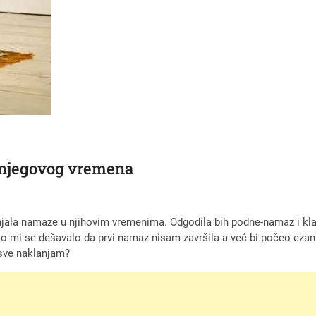
 njegovog vremena
jala namaze u njihovim vremenima. Odgodila bih podne-namaz i klanj
o mi se dešavalo da prvi namaz nisam završila a već bi počeo ezan
o sve naklanjam?