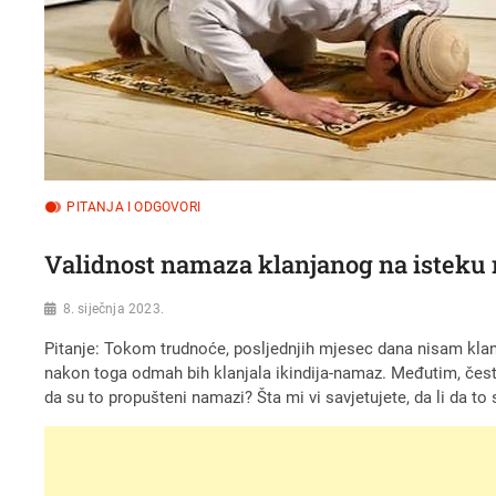
PITANJA I ODGOVORI
Validnost namaza klanjanog na isteku
8. siječnja 2023.
Pitanje: Tokom trudnoće, posljednjih mjesec dana nisam klan
nakon toga odmah bih klanjala ikindija-namaz. Međutim, čest
da su to propušteni namazi? Šta mi vi savjetujete, da li da t