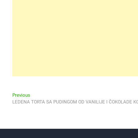
Navigacija
Previous
Previous
post:
LEDENA TORTA SA PUDINGOM OD VANILIJE I ČOKOLADE K
objava