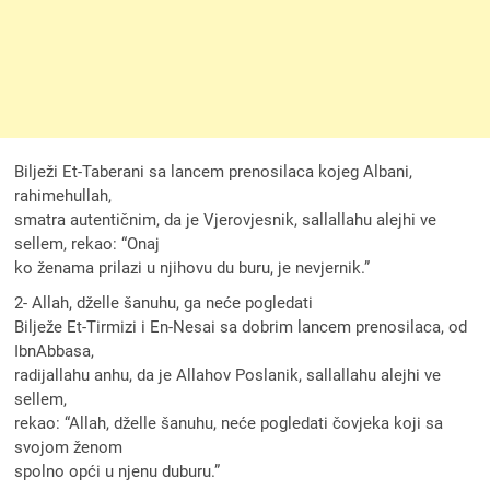
Bilježi Et-Taberani sa lancem prenosilaca kojeg Albani,
rahimehullah,
smatra autentičnim, da je Vjerovjesnik, sallallahu alejhi ve
sellem, rekao: “Onaj
ko ženama prilazi u njihovu du buru, je nevjernik.”
2- Allah, dželle šanuhu, ga neće pogledati
Bilježe Et-Tirmizi i En-Nesai sa dobrim lancem prenosilaca, od
IbnAbbasa,
radijallahu anhu, da je Allahov Poslanik, sallallahu alejhi ve
sellem,
rekao: “Allah, dželle šanuhu, neće pogledati čovjeka koji sa
svojom ženom
spolno opći u njenu duburu.”