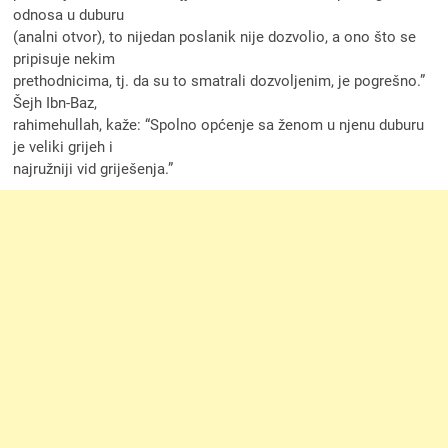
odnosa u duburu
(analni otvor), to nijedan poslanik nije dozvolio, a ono što se
pripisuje nekim
prethodnicima, tj. da su to smatrali dozvoljenim, je pogrešno.”
Šejh Ibn-Baz,
rahimehullah, kaže: “Spolno općenje sa ženom u njenu duburu
je veliki grijeh i
najružniji vid griješenja.”