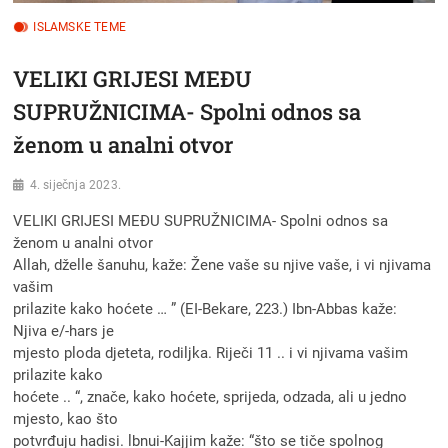
ISLAMSKE TEME
VELIKI GRIJESI MEĐU
SUPRUŽNICIMA- Spolni odnos sa
ženom u analni otvor
4. siječnja 2023.
VELIKI GRIJESI MEĐU SUPRUŽNICIMA- Spolni odnos sa
ženom u analni otvor
Allah, dželle šanuhu, kaže: Žene vaše su njive vaše, i vi njivama
vašim
prilazite kako hoćete … ” (EI-Bekare, 223.) Ibn-Abbas kaže:
Njiva e/-hars je
mjesto ploda djeteta, rodiljka. Riječi 11 .. i vi njivama vašim
prilazite kako
hoćete .. “, znače, kako hoćete, sprijeda, odzada, ali u jedno
mjesto, kao što
potvrđuju hadisi. lbnui-Kajjim kaže: “što se tiče spolnog