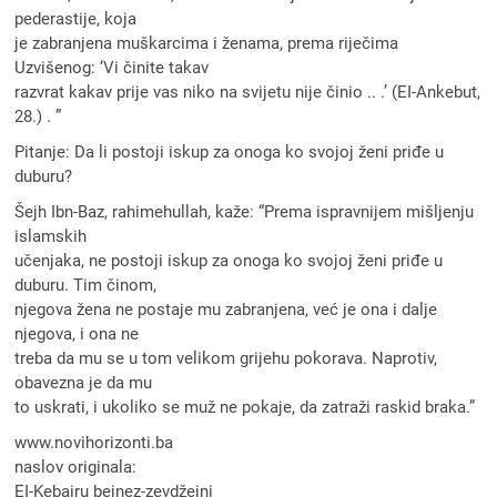
pederastije, koja
je zabranjena muškarcima i ženama, prema riječima
Uzvišenog: ‘Vi činite takav
razvrat kakav prije vas niko na svijetu nije činio .. .’ (EI-Ankebut,
28.) . ”
Pitanje: Da li postoji iskup za onoga ko svojoj ženi priđe u
duburu?
Šejh Ibn-Baz, rahimehullah, kaže: “Prema ispravnijem mišljenju
islamskih
učenjaka, ne postoji iskup za onoga ko svojoj ženi priđe u
duburu. Tim činom,
njegova žena ne postaje mu zabranjena, već je ona i dalje
njegova, i ona ne
treba da mu se u tom velikom grijehu pokorava. Naprotiv,
obavezna je da mu
to uskrati, i ukoliko se muž ne pokaje, da zatraži raskid braka.”
www.novihorizonti.ba
naslov originala:
EI-Kebairu bejnez-zevdžejni