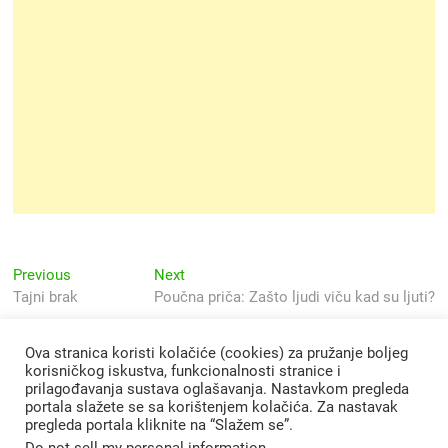
Navigacija
Previous
Next
Previous
Next
post:
post:
Tajni brak
Poučna priča: Zašto ljudi viču kad su ljuti?
objava
Ova stranica koristi kolačiće (cookies) za pružanje boljeg
korisničkog iskustva, funkcionalnosti stranice i
prilagođavanja sustava oglašavanja. Nastavkom pregleda
portala slažete se sa korištenjem kolačića. Za nastavak
pregleda portala kliknite na “Slažem se”.