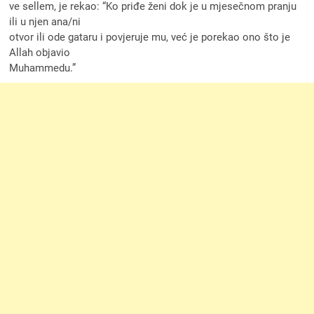
ve sellem, je rekao: “Ko priđe ženi dok je u mjesečnom pranju
ili u njen ana/ni
otvor ili ode gataru i povjeruje mu, već je porekao ono što je
Allah objavio
Muhammedu.”