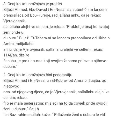
3- Onaj ko to upražnjava je proklet
Bilježi Ahmed, Ebu-Davud i En-Nesai, sa autentičnim lancem
prenosilaca od Ebu-Hurejre, radijallahu anhu, da je rekao:
Vjerovjesnik,
sallallahu alejhi ve sellem, je rekao: “Proklet je onaj ko svojoj
ženi priđe u
du buru.” Bilježi Et-Tabera ni sa lancem prenosilaca od Ukbe b.
Amira, radijallahu
anhu, da je Vjerovjesnik, sallallahu alejhi ve sellem, rekao:
11AI/ah, džel/e
šanuhu, je prokleo one koji svojim ženama prilaze u njihove
dubure.”
4- Onaj ko to upražnjava čini pederastiju
Bilježi Ahmed i En-Nesai u «EI-Kubra» od Amra b. šuajba, od
njegovog
oca, od njegovog djeda, da je Vjerovjesnik, sallallahu alejhi ve
sellem, rekao:
“To je mala pederastija: misleći na to da čovjek priđe svojoj
ženi u duburu.” Še j h
Ibn-Baz, rahimehullah, kaže: ” Prilaženje ženi u duburu je vid