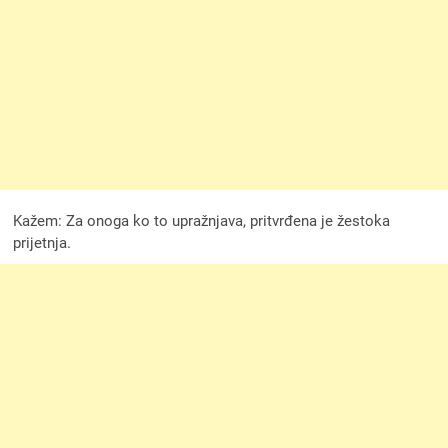
Kažem: Za onoga ko to upražnjava, pritvrđena je žestoka
prijetnja.