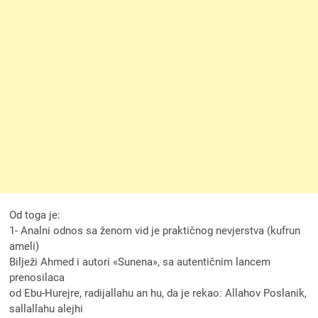
Od toga je:
1- Analni odnos sa ženom vid je praktičnog nevjerstva (kufrun
ameli)
Bilježi Ahmed i autori «Sunena», sa autentičnim lancem
prenosilaca
od Ebu-Hurejre, radijallahu an hu, da je rekao: Allahov Poslanik,
sallallahu alejhi