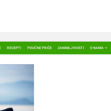
Svjetlo Islama
LAM – EDUKACIJA – AKTUELNOSTI
E
RECEPTI
POUČNE PRIČE
ZANIMLJIVOSTI
O NAMA