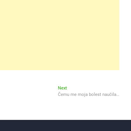
Next
Next
post:
Čemu me moja bolest naučila…