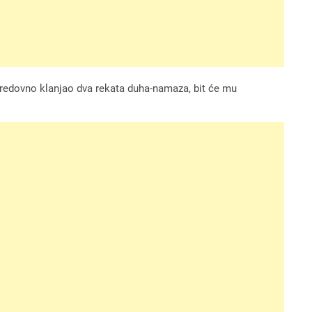
de redovno klanjao dva rekata duha-namaza, bit će mu