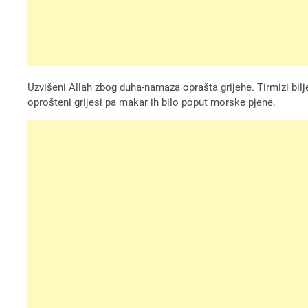
Uzvišeni Allah zbog duha-namaza oprašta grijehe. Tirmizi bilje
oprošteni grijesi pa makar ih bilo poput morske pjene.