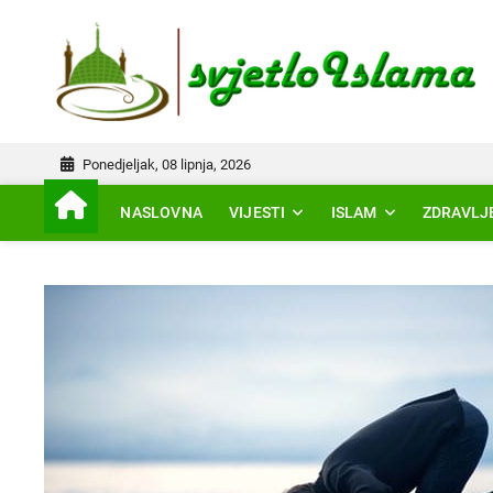
Skip
to
IS
content
Ponedjeljak, 08 lipnja, 2026
NASLOVNA
VIJESTI
ISLAM
ZDRAVLJ