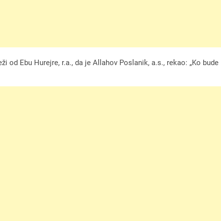
ži od Ebu Hurejre, r.a., da je Allahov Poslanik, a.s., rekao: „Ko bu