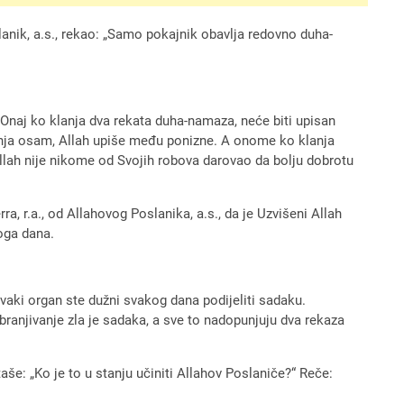
slanik, a.s., rekao: „Samo pokajnik obavlja redovno duha-
 „Onaj ko klanja dva rekata duha-namaza, neće biti upisan
lanja osam, Allah upiše među ponizne. A onome ko klanja
llah nije nikome od Svojih robova darovao da bolju dobrotu
ra, r.a., od Allahovog Poslanika, a.s., da je Uzvišeni Allah
oga dana.
svaki organ ste dužni svakog dana podijeliti sadaku.
abranjivanje zla je sadaka, a sve to nadopunjuju dva rekaza
aše: „Ko je to u stanju učiniti Allahov Poslaniče?“ Reče: