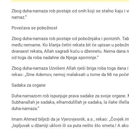
Zbog duha-namaza rob postaje od onih koji se stalno kaju i vra
namaz.“
Povećava se pobožnost
Zbog duha-namaza rob postaje od pobožnjaka i poniznih. Tabera
među nemarne. Ko klanja četiri rekata bit će upisan u pobožn
dvanaest rekata, Allah sagradi kuću u džennetu. Nema dana n
od toga da roba nadahne da Njega spominje.“
Zbog duha-namaza Uzvišeni Allah rješi briga roba toga dana i uv
rekao: „Sine Ademov, nemoj malaksati u tome da Mi na početku
Sadaka za organe
Duha-namazom rob ispunjuje prava sadake za svoje organe. Musl
Subhanallah je sadaka, elhamdulillah je sadaka, la ilahe illel
duha-namaza.“
Imam Ahmed bilježi da je Vjerovjesnik, a.s., rekao: „Čovjek im
„Ispljuvak u džamiji ukloni ili sa puta nešto što smeta.! A ako