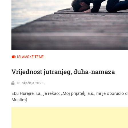
ISLAMSKE TEME
Vrijednost jutranjeg, duha-namaza
16. siječnja 2023.
Ebu Hurejre, r.a., je rekao: „Moj prijatelj, a.s., mi je oporu
Muslim)