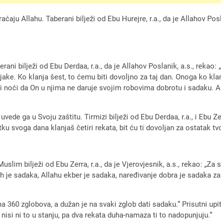
ćaju Allahu. Taberani bilježi od Ebu Hurejre, r.a., da je Allahov Po
ni bilježi od Ebu Derdaa, r.a., da je Allahov Poslanik, a.s., rekao:
jake. Ko klanja šest, to ćemu biti dovoljno za taj dan. Onoga ko k
i noći da On u njima ne daruje svojim robovima dobrotu i sadaku. A
ede ga u Svoju zaštitu. Tirmizi bilježi od Ebu Derdaa, r.a., i Ebu Zer
 svoga dana klanjaš četiri rekata, bit ću ti dovoljan za ostatak tv
im bilježi od Ebu Zerra, r.a., da je Vjerovjesnik, a.s., rekao: „Za 
lah je sadaka, Allahu ekber je sadaka, naređivanje dobra je sadaka z
a 360 zglobova, a dužan je na svaki zglob dati sadaku.“ Prisutni upit
 nisi ni to u stanju, pa dva rekata duha-namaza ti to nadopunjuju.“