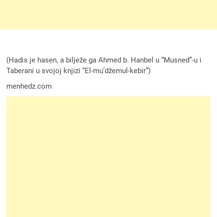
(Hadis je hasen, a bilježe ga Ahmed b. Hanbel u “Musned”-u i
Taberani u svojoj knjizi “El-mu’džemul-kebir”)
menhedz.com