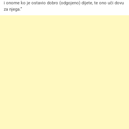
i onome ko je ostavio dobro (odgojeno) dijete, te ono uči dovu
za njega.”