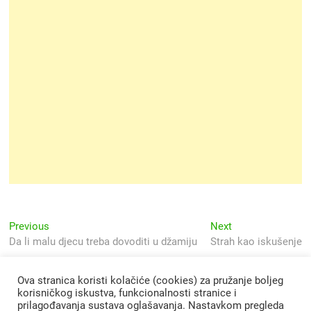
Navigacija
Previous
Next
Previous
Next
post:
post:
Da li malu djecu treba dovoditi u džamiju
Strah kao iskušenje
objava
Ova stranica koristi kolačiće (cookies) za pružanje boljeg
korisničkog iskustva, funkcionalnosti stranice i
prilagođavanja sustava oglašavanja. Nastavkom pregleda