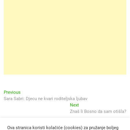
Navigacija
Previous
Previous
post:
Sara Sabri: Djecu ne kvari roditeljska ljubav
objava
Next
Next
post:
Znaš li Bosno da sam otišla?
Ova stranica koristi kolačiće (cookies) za pružanje boljeg