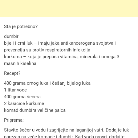
Šta je potrebno?
đumbir
bijeli i crni luk – imaju jaka antikancerogena svojstva i
prevencija su protiv respiratornih infekcija
kurkuma – koja je prepuna vitamina, minerala i omega-3
masnih kiselina
Recept?
400 grama crnog luka i češanj bijelog luka
1 litar vode
400 grama šećera
2 kašičice kurkume
komad đumbira veličine palca
Priprema:
Stavite šećer u vodu i zagrijejte na laganijoj vatri. Dodajte luk
narezan na veće komade i đumbir. Kad voda provri, dodajte