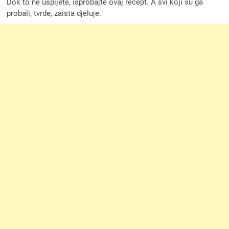
Dok to ne uspijete, isprobajte ovaj recept. A svi koji su ga
probali, tvrde, zaista djeluje.