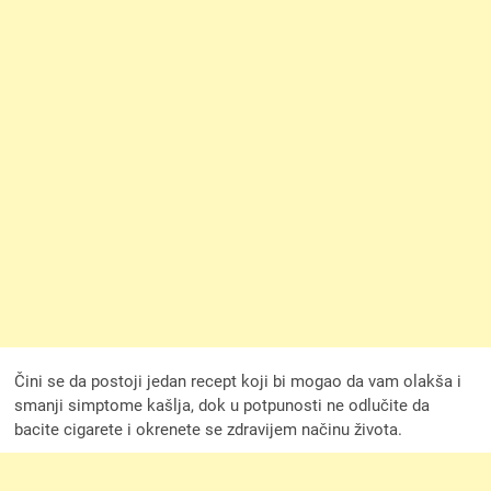
Čini se da postoji jedan recept koji bi mogao da vam olakša i
smanji simptome kašlja, dok u potpunosti ne odlučite da
bacite cigarete i okrenete se zdravijem načinu života.