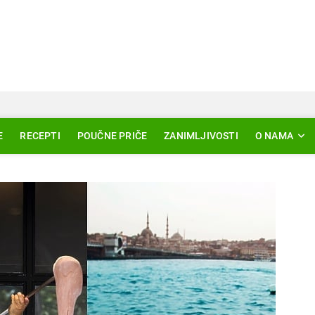
Svjetlo Islama
LAM – EDUKACIJA – AKTUELNOSTI
E
RECEPTI
POUČNE PRIČE
ZANIMLJIVOSTI
O NAMA