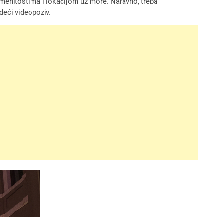
amenitostima i lokacijom uz more. Naravno, treba
edeći videopoziv.