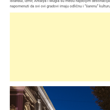
Istanbul, Izmir, Antalya i Muğla su među najboljim destinac
napomenuti da svi ovi gradovi imaju odličnu i “šarenu” kulturu