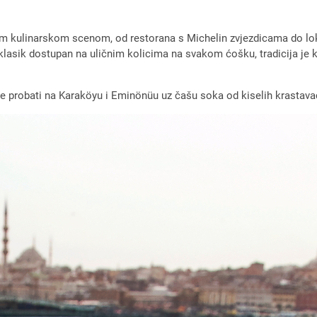
om kulinarskom scenom, od restorana s Michelin zvjezdicama do loka
 klasik dostupan na uličnim kolicima na svakom ćošku, tradicija je 
h je probati na Karaköyu i Eminönüu uz čašu soka od kiselih krastava