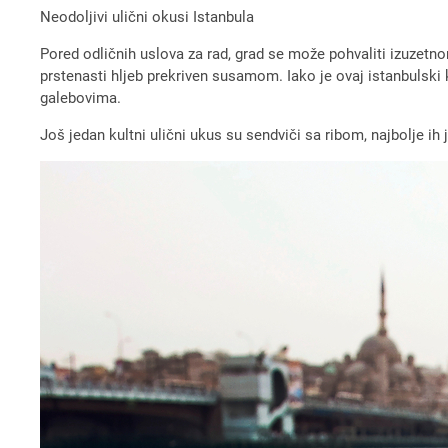
Neodoljivi ulični okusi Istanbula
Pored odličnih uslova za rad, grad se može pohvaliti izuzetn
prstenasti hljeb prekriven susamom. Iako je ovaj istanbulski
galebovima.
Još jedan kultni ulični ukus su sendviči sa ribom, najbolje i