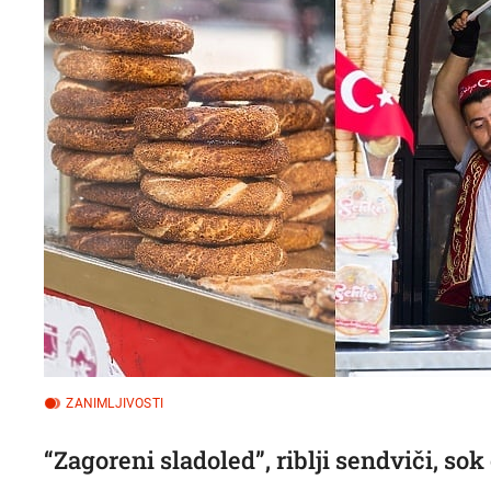
ZANIMLJIVOSTI
“Zagoreni sladoled”, riblji sendviči, s