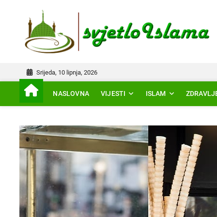
Skip
to
IS
content
Srijeda, 10 lipnja, 2026
NASLOVNA
VIJESTI
ISLAM
ZDRAVLJ