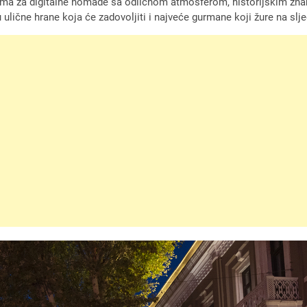
ijama za digitalne nomade sa odličnom atmosferom, historijskim zn
 ulične hrane koja će zadovoljiti i najveće gurmane koji žure na slj