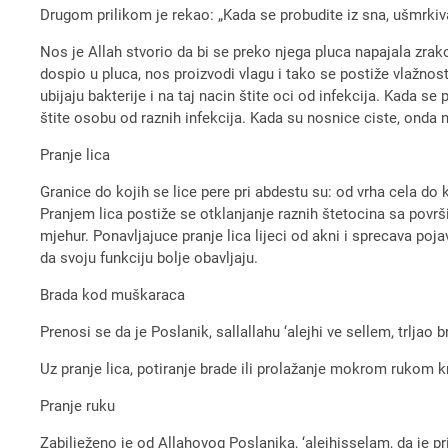
Drugom prilikom je rekao: „Kada se probudite iz sna, ušmrkiva
Nos je Allah stvorio da bi se preko njega pluca napajala zra
dospio u pluca, nos proizvodi vlagu i tako se postiže vlažnos
ubijaju bakterije i na taj nacin štite oci od infekcija. Kada s
štite osobu od raznih infekcija. Kada su nosnice ciste, onda n
Pranje lica
Granice do kojih se lice pere pri abdestu su: od vrha cela do 
Pranjem lica postiže se otklanjanje raznih štetocina sa površi
mjehur. Ponavljajuce pranje lica lijeci od akni i sprecava poj
da svoju funkciju bolje obavljaju.
Brada kod muškaraca
Prenosi se da je Poslanik, sallallahu ‘alejhi ve sellem, trljao 
Uz pranje lica, potiranje brade ili prolažanje mokrom rukom kr
Pranje ruku
Zabilježeno je od Allahovog Poslanika, ‘alejhisselam, da je pr