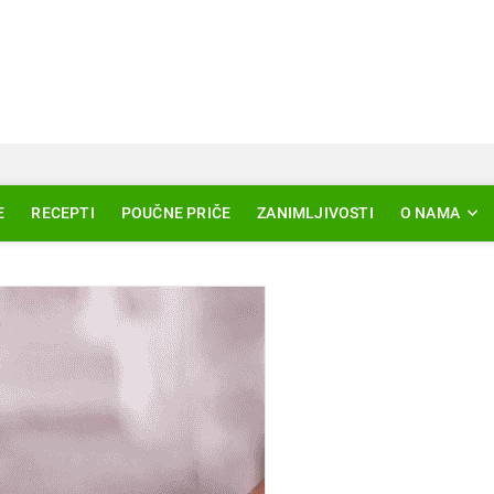
Svjetlo Islama
LAM – EDUKACIJA – AKTUELNOSTI
E
RECEPTI
POUČNE PRIČE
ZANIMLJIVOSTI
O NAMA