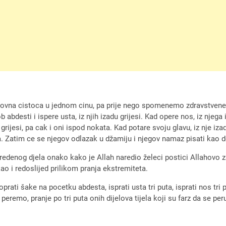
hovna cistoca u jednom cinu, pa prije nego spomenemo zdravstvene
b abdesti i ispere usta, iz njih izadu grijesi. Kad opere nos, iz njega
rijesi, pa cak i oni ispod nokata. Kad potare svoju glavu, iz nje izadu
ta. Zatim ce se njegov odlazak u džamiju i njegov namaz pisati kao d
odredenog djela onako kako je Allah naredio želeci postici Allahovo z
 kao i redoslijed prilikom pranja ekstremiteta.
oprati šake na pocetku abdesta, isprati usta tri puta, isprati nos tri 
i peremo, pranje po tri puta onih dijelova tijela koji su farz da se pe