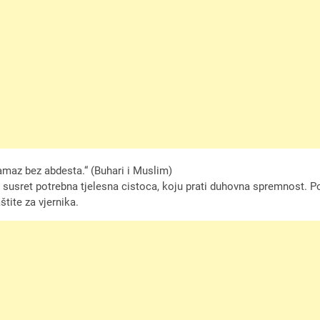
 namaz bez abdesta.“ (Buhari i Muslim)
aj susret potrebna tjelesna cistoca, koju prati duhovna spremnost.
štite za vjernika.