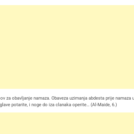
lov za obavljanje namaza. Obaveza uzimanja abdesta prije namaza u
glave potarite, i noge do iza clanaka operite… (Al-Maide, 6.)