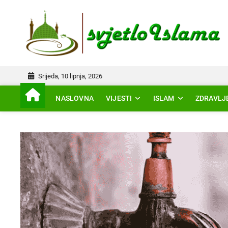
Skip
to
IS
content
Srijeda, 10 lipnja, 2026
NASLOVNA
VIJESTI
ISLAM
ZDRAVLJ