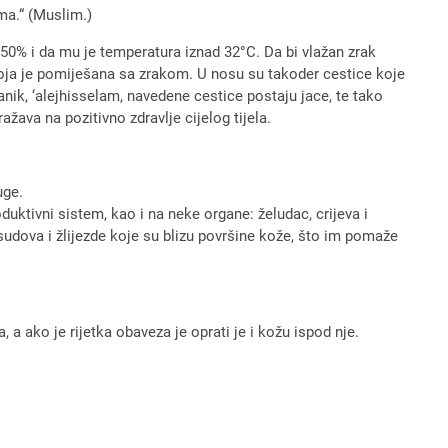
ma.“ (Muslim.)
 50% i da mu je temperatura iznad 32°C. Da bi vlažan zrak
 koja je pomiješana sa zrakom. U nosu su takoder cestice koje
lanik, ‘alejhisselam, navedene cestice postaju jace, te tako
žava na pozitivno zdravlje cijelog tijela.
uge.
duktivni sistem, kao i na neke organe: želudac, crijeva i
 sudova i žlijezde koje su blizu površine kože, što im pomaže
, a ako je rijetka obaveza je oprati je i kožu ispod nje.