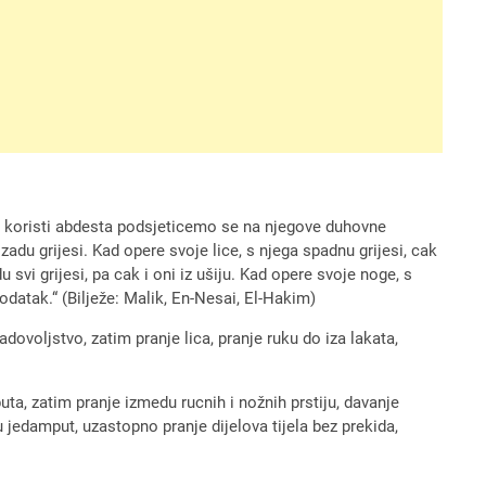
 koristi abdesta podsjeticemo se na njegove duhovne
 izadu grijesi. Kad opere svoje lice, s njega spadnu grijesi, cak
 svi grijesi, pa cak i oni iz ušiju. Kad opere svoje noge, s
odatak.“ (Bilježe: Malik, En-Nesai, El-Hakim)
adovoljstvo, zatim pranje lica, pranje ruku do iza lakata,
puta, zatim pranje izmedu rucnih i nožnih prstiju, davanje
ru jedamput, uzastopno pranje dijelova tijela bez prekida,