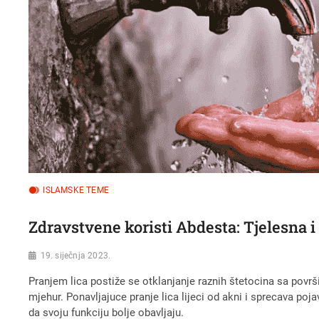
ISLAMSKE TEME
Zdravstvene koristi Abdesta: Tjelesna 
19. siječnja 2023.
Pranjem lica postiže se otklanjanje raznih štetocina sa površi
mjehur. Ponavljajuce pranje lica lijeci od akni i sprecava poj
da svoju funkciju bolje obavljaju.