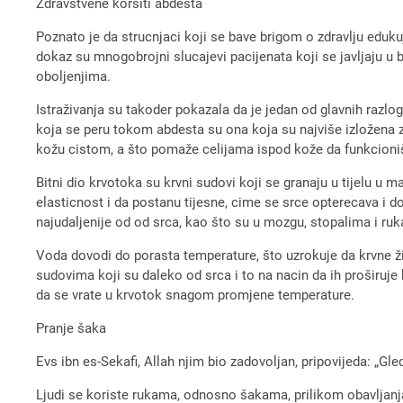
Zdravstvene korsiti abdesta
Poznato je da strucnjaci koji se bave brigom o zdravlju edukuju
dokaz su mnogobrojni slucajevi pacijenata koji se javljaju u b
oboljenjima.
Istraživanja su takoder pokazala da je jedan od glavnih razlo
koja se peru tokom abdesta su ona koja su najviše izložena za
kožu cistom, a što pomaže celijama ispod kože da funkcioni
Bitni dio krvotoka su krvni sudovi koji se granaju u tijelu u m
elasticnost i da postanu tijesne, cime se srce opterecava i 
najudaljenije od od srca, kao što su u mozgu, stopalima i ruk
Voda dovodi do porasta temperature, što uzrokuje da krvne ži
sudovima koji su daleko od srca i to na nacin da ih proširuje k
da se vrate u krvotok snagom promjene temperature.
Pranje šaka
Evs ibn es-Sekafi, Allah njim bio zadovoljan, pripovijeda: „Gle
Ljudi se koriste rukama, odnosno šakama, prilikom obavljanj