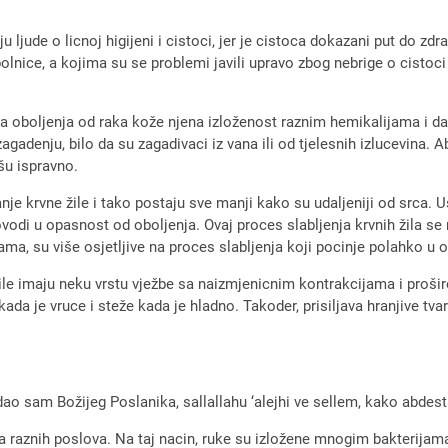
 ljude o licnoj higijeni i cistoci, jer je cistoca dokazani put do zdra
olnice, a kojima su se problemi javili upravo zbog nebrige o cistoci
ga oboljenja od raka kože njena izloženost raznim hemikalijama i da 
gadenju, bilo da su zagadivaci iz vana ili od tjelesnih izlucevina. A
šu ispravno.
anje krvne žile i tako postaju sve manji kako su udaljeniji od srca. U
dovodi u opasnost od oboljenja. Ovaj proces slabljenja krvnih žila 
ama, su više osjetljive na proces slabljenja koji pocinje polahko u
le imaju neku vrstu vježbe sa naizmjenicnim kontrakcijama i prošire
ada je vruce i steže kada je hladno. Takoder, prisiljava hranjive tvar
dao sam Božijeg Poslanika, sallallahu ‘alejhi ve sellem, kako abdesti
a raznih poslova. Na taj nacin, ruke su izložene mnogim bakterijam