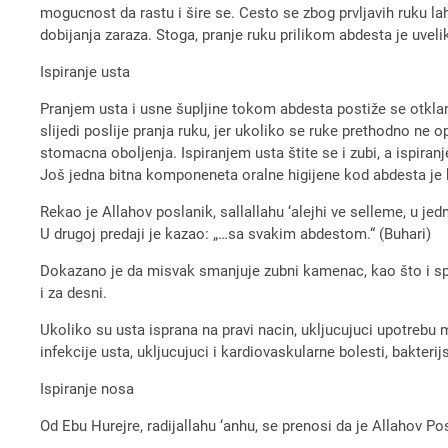
mogucnost da rastu i šire se. Cesto se zbog prvljavih ruku la
dobijanja zaraza. Stoga, pranje ruku prilikom abdesta je uvelik
Ispiranje usta
Pranjem usta i usne šupljine tokom abdesta postiže se otklan
slijedi poslije pranja ruku, jer ukoliko se ruke prethodno ne o
stomacna oboljenja. Ispiranjem usta štite se i zubi, a ispiranj
Još jedna bitna komponeneta oralne higijene kod abdesta je 
Rekao je Allahov poslanik, sallallahu ‘alejhi ve selleme, u 
U drugoj predaji je kazao: „…sa svakim abdestom.“ (Buhari)
Dokazano je da misvak smanjuje zubni kamenac, kao što i spr
i za desni.
Ukoliko su usta isprana na pravi nacin, ukljucujuci upotrebu mi
infekcije usta, ukljucujuci i kardiovaskularne bolesti, bakter
Ispiranje nosa
Od Ebu Hurejre, radijallahu ‘anhu, se prenosi da je Allahov Po