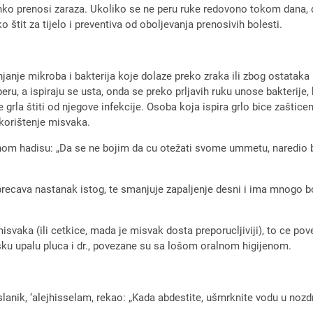
hko prenosi zaraza. Ukoliko se ne peru ruke redovono tokom dana, do
o štit za tijelo i preventiva od oboljevanja prenosivih bolesti.
janje mikroba i bakterija koje dolaze preko zraka ili zbog ostatak
peru, a ispiraju se usta, onda se preko prljavih ruku unose bakterije
e grla štiti od njegove infekcije. Osoba koja ispira grlo bice zaštice
korištenje misvaka.
jednom hadisu: „Da se ne bojim da cu otežati svome ummetu, naredio
ecava nastanak istog, te smanjuje zapaljenje desni i ima mnogo bo
svaka (ili cetkice, mada je misvak dosta preporucljiviji), to ce pove
ijsku upalu pluca i dr., povezane su sa lošom oralnom higijenom.
slanik, ‘alejhisselam, rekao: „Kada abdestite, ušmrknite vodu u nozd