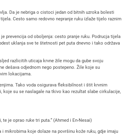
vlja. Da je nebriga o cistoci jedan od bitnih uzroka bolesti
 tijela. Cesto samo redovno nepranje ruku izlaže tijelo raznim
je prevencija od oboljenja: cesto pranje ruku. Podrucja tijela
bdest uklanja sve te štetnosti pet puta dnevno i tako održava
sljed razlicitih uticaja krvne žile mogu da gube svoju
se ne dešava odjednom nego postepeno. Žile koje su
 ovim lokacijama.
njima. Tako voda osigurava fleksibilnost i štit krvnim
i, koje su se naslagale na tkivo kao rezultat slabe cirkulacije,
, te je oprao ruke tri puta.“ (Ahmed i En-Nesai)
a i mikrobima koje dolaze na površinu kože ruku, gdje imaju