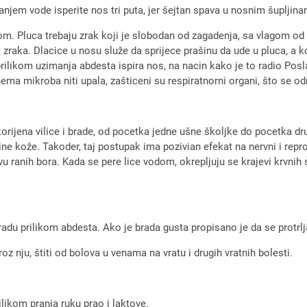
njem vode isperite nos tri puta, jer šejtan spava u nosnim šupljina
kom. Pluca trebaju zrak koji je slobodan od zagadenja, sa vlagom od
t zraka. Dlacice u nosu služe da sprijece prašinu da ude u pluca, a
e prilikom uzimanja abdesta ispira nos, na nacin kako je to radio Pos
ema mikroba niti upala, zašticeni su respiratnorni organi, što se odra
korijena vilice i brade, od pocetka jedne ušne školjke do pocetka dr
ne kože. Takoder, taj postupak ima pozivian efekat na nervni i repro
avu ranih bora. Kada se pere lice vodom, okrepljuju se krajevi krvnih
bradu prilikom abdesta. Ako je brada gusta propisano je da se protrlja
oz nju, štiti od bolova u venama na vratu i drugih vratnih bolesti.
ilikom pranja ruku prao i laktove.