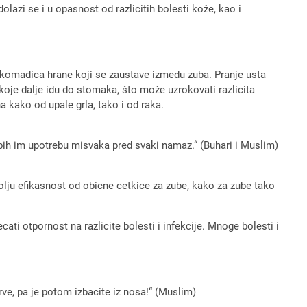
lazi se i u opasnost od razlicitih bolesti kože, kao i
a komadica hrane koji se zaustave izmedu zuba. Pranje usta
, koje dalje idu do stomaka, što može uzrokovati razlicita
na kako od upale grla, tako i od raka.
 bih im upotrebu misvaka pred svaki namaz.“ (Buhari i Muslim)
lju efikasnost od obicne cetkice za zube, kako za zube tako
cati otpornost na razlicite bolesti i infekcije. Mnoge bolesti i
rve, pa je potom izbacite iz nosa!“ (Muslim)