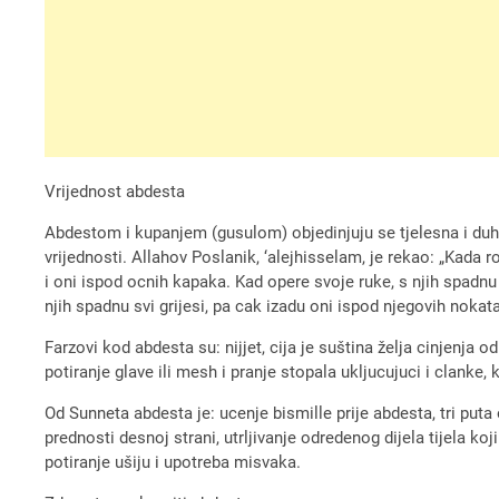
Vrijednost abdesta
Abdestom i kupanjem (gusulom) objedinjuju se tjelesna i du
vrijednosti. Allahov Poslanik, ‘alejhisselam, je rekao: „Kada ro
i oni ispod ocnih kapaka. Kad opere svoje ruke, s njih spadnu g
njih spadnu svi grijesi, pa cak izadu oni ispod njegovih noka
Farzovi kod abdesta su: nijjet, cija je suština želja cinjenja 
potiranje glave ili mesh i pranje stopala ukljucujuci i clanke,
Od Sunneta abdesta je: ucenje bismille prije abdesta, tri puta 
prednosti desnoj strani, utrljivanje odredenog dijela tijela koj
potiranje ušiju i upotreba misvaka.