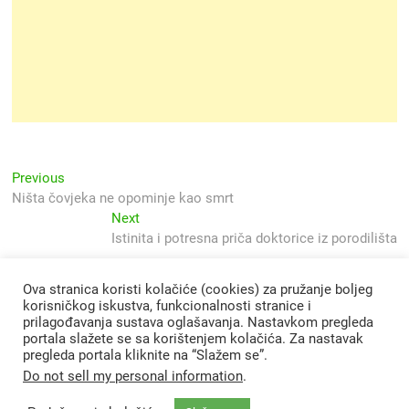
Navigacija
Previous
Previous
post:
Ništa čovjeka ne opominje kao smrt
objava
Next
Next
post:
Istinita i potresna priča doktorice iz porodilišta
Ova stranica koristi kolačiće (cookies) za pružanje boljeg
korisničkog iskustva, funkcionalnosti stranice i
prilagođavanja sustava oglašavanja. Nastavkom pregleda
portala slažete se sa korištenjem kolačića. Za nastavak
pregleda portala kliknite na “Slažem se”.
Do not sell my personal information
.