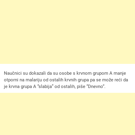
Naučnici su dokazali da su osobe s krvnom grupom A manje
otporni na malariju od ostalih krvnih grupa pa se može reći da
je krvna grupa A “slabija” od ostalih, piše “Dnevno“.