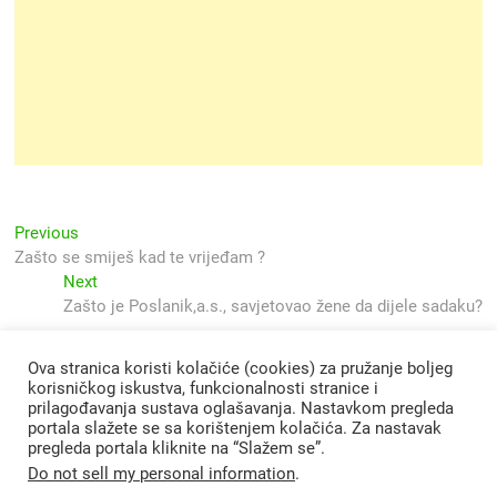
Navigacija
Previous
Previous
post:
Zašto se smiješ kad te vrijeđam ?
objava
Next
Next
post:
Zašto je Poslanik,a.s., savjetovao žene da dijele sadaku?
Ova stranica koristi kolačiće (cookies) za pružanje boljeg
korisničkog iskustva, funkcionalnosti stranice i
prilagođavanja sustava oglašavanja. Nastavkom pregleda
portala slažete se sa korištenjem kolačića. Za nastavak
pregleda portala kliknite na “Slažem se”.
Do not sell my personal information
.