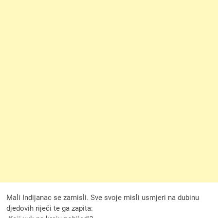
Mali Indijanac se zamisli. Sve svoje misli usmjeri na dubinu
djedovih riječi te ga zapita: