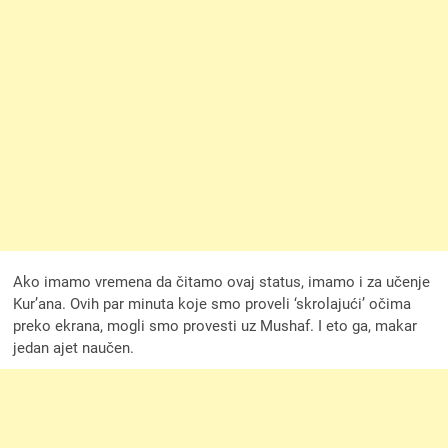
Ako imamo vremena da čitamo ovaj status, imamo i za učenje
Kur’ana. Ovih par minuta koje smo proveli ‘skrolajući’ očima
preko ekrana, mogli smo provesti uz Mushaf. I eto ga, makar
jedan ajet naučen.