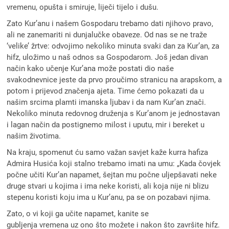
vremenu, opušta i smiruje, liječi tijelo i dušu.
Zato Kur’anu i našem Gospodaru trebamo dati njihovo pravo,
ali ne zanemariti ni dunjalučke obaveze. Od nas se ne traže
‘velike’ žrtve: odvojimo nekoliko minuta svaki dan za Kur’an, za
hifz, uložimo u naš odnos sa Gospodarom. Još jedan divan
način kako učenje Kur’ana može postati dio naše
svakodnevnice jeste da prvo proučimo stranicu na arapskom, a
potom i prijevod značenja ajeta. Time ćemo pokazati da u
našim srcima plamti imanska ljubav i da nam Kur’an znači.
Nekoliko minuta redovnog druženja s Kur’anom je jednostavan
i lagan način da postignemo milost i uputu, mir i bereket u
našim životima.
Na kraju, spomenut ću samo važan savjet kaže kurra hafiza
Admira Husića koji stalno trebamo imati na umu: „Kada čovjek
počne učiti Kur’an napamet, šejtan mu počne uljepšavati neke
druge stvari u kojima i ima neke koristi, ali koja nije ni blizu
stepenu koristi koju ima u Kur’anu, pa se on pozabavi njima.
Zato, o vi koji ga učite napamet, kanite se
gubljenja vremena uz ono što možete i nakon što završite hifz.