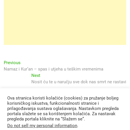
Navigacija
Previous
Previous
post:
Namaz i Kur’an – spas i utjeha u teškim vremenima
objava
Next
Next
post:
Nosit ću te u naručju sve dok nas smrt ne rastavi
Ova stranica koristi kolačiće (cookies) za pružanje boljeg
korisničkog iskustva, funkcionalnosti stranice i
prilagođavanja sustava oglašavanja. Nastavkom pregleda
portala slažete se sa korištenjem kolačića. Za nastavak
pregleda portala kliknite na “Slažem se”.
Do not sell my personal information
.