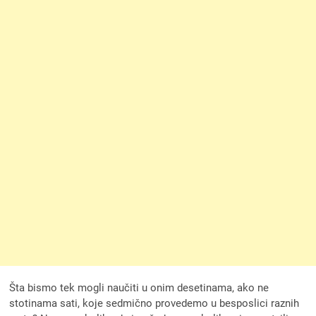
Šta bismo tek mogli naučiti u onim desetinama, ako ne
stotinama sati, koje sedmično provedemo u besposlici raznih