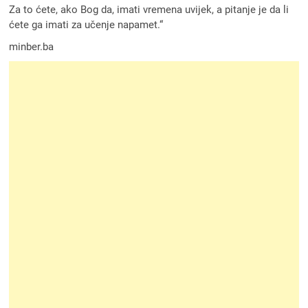
Za to ćete, ako Bog da, imati vremena uvijek, a pitanje je da li
ćete ga imati za učenje napamet.“
minber.ba