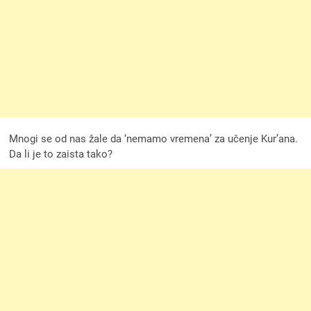
Mnogi se od nas žale da ‘nemamo vremena’ za učenje Kur’ana.
Da li je to zaista tako?