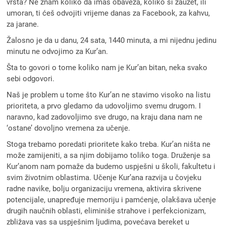
vrsta? Ne znam koliko da imaš obaveza, koliko si zauzet, ili
umoran, ti ćeš odvojiti vrijeme danas za Facebook, za kahvu,
za jarane.
Žalosno je da u danu, 24 sata, 1440 minuta, a mi nijednu jedinu
minutu ne odvojimo za Kur’an.
Šta to govori o tome koliko nam je Kur’an bitan, neka svako
sebi odgovori.
Naš je problem u tome što Kur’an ne stavimo visoko na listu
prioriteta, a prvo gledamo da udovoljimo svemu drugom. I
naravno, kad zadovoljimo sve drugo, na kraju dana nam ne
‘ostane’ dovoljno vremena za učenje.
Stoga trebamo poredati prioritete kako treba. Kur’an ništa ne
može zamijeniti, a sa njim dobijamo toliko toga. Druženje sa
Kur’anom nam pomaže da budemo uspješni u školi, fakultetu i
svim životnim oblastima. Učenje Kur’ana razvija u čovjeku
radne navike, bolju organizaciju vremena, aktivira skrivene
potencijale, unapređuje memoriju i pamćenje, olakšava učenje
drugih naučnih oblasti, eliminiše strahove i perfekcionizam,
zbližava vas sa uspješnim ljudima, povećava bereket u