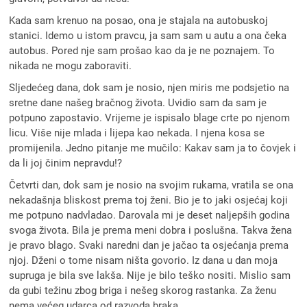
Kada sam krenuo na posao, ona je stajala na autobuskoj
stanici. Idemo u istom pravcu, ja sam sam u autu a ona čeka
autobus. Pored nje sam prošao kao da je ne poznajem. To
nikada ne mogu zaboraviti.
Sljedećeg dana, dok sam je nosio, njen miris me podsjetio na
sretne dane našeg bračnog života. Uvidio sam da sam je
potpuno zapostavio. Vrijeme je ispisalo blage crte po njenom
licu. Više nije mlada i lijepa kao nekada. I njena kosa se
promijenila. Jedno pitanje me mučilo: Kakav sam ja to čovjek i
da li joj činim nepravdu!?
Četvrti dan, dok sam je nosio na svojim rukama, vratila se ona
nekadašnja bliskost prema toj ženi. Bio je to jaki osjećaj koji
me potpuno nadvladao. Darovala mi je deset naljepših godina
svoga života. Bila je prema meni dobra i poslušna. Takva žena
je pravo blago. Svaki naredni dan je jačao ta osjećanja prema
njoj. Dženi o tome nisam ništa govorio. Iz dana u dan moja
supruga je bila sve lakša. Nije je bilo teško nositi. Mislio sam
da gubi težinu zbog briga i nešeg skorog rastanka. Za ženu
nema većeg udarca od razvoda braka.