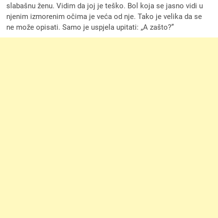
slabašnu ženu. Vidim da joj je teško. Bol koja se jasno vidi u
njenim izmorenim očima je veća od nje. Tako je velika da se
ne može opisati. Samo je uspjela upitati: „A zašto?”