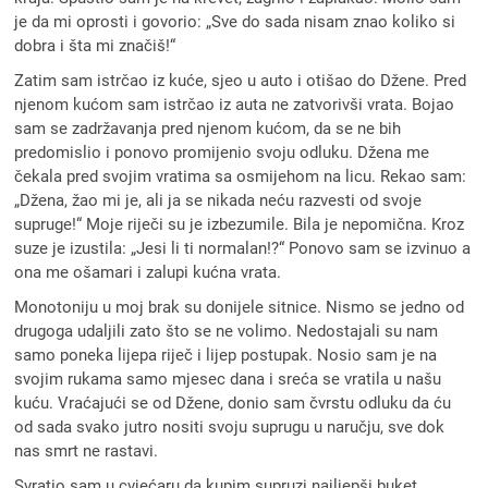
je da mi oprosti i govorio: „Sve do sada nisam znao koliko si
dobra i šta mi značiš!“
Zatim sam istrčao iz kuće, sjeo u auto i otišao do Džene. Pred
njenom kućom sam istrčao iz auta ne zatvorivši vrata. Bojao
sam se zadržavanja pred njenom kućom, da se ne bih
predomislio i ponovo promijenio svoju odluku. Džena me
čekala pred svojim vratima sa osmijehom na licu. Rekao sam:
„Džena, žao mi je, ali ja se nikada neću razvesti od svoje
supruge!“ Moje riječi su je izbezumile. Bila je nepomična. Kroz
suze je izustila: „Jesi li ti normalan!?“ Ponovo sam se izvinuo a
ona me ošamari i zalupi kućna vrata.
Monotoniju u moj brak su donijele sitnice. Nismo se jedno od
drugoga udaljili zato što se ne volimo. Nedostajali su nam
samo poneka lijepa riječ i lijep postupak. Nosio sam je na
svojim rukama samo mjesec dana i sreća se vratila u našu
kuću. Vraćajući se od Džene, donio sam čvrstu odluku da ću
od sada svako jutro nositi svoju suprugu u naručju, sve dok
nas smrt ne rastavi.
Svratio sam u cvjećaru da kupim supruzi najljepši buket