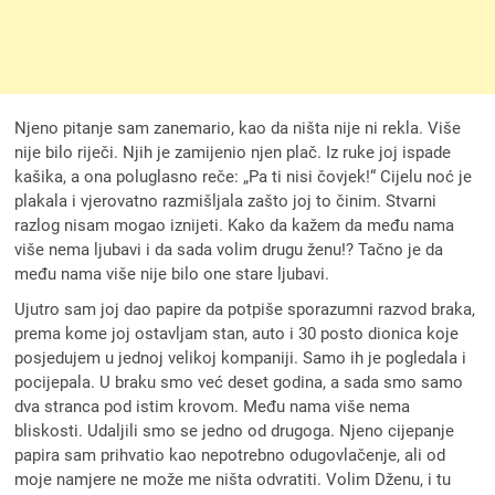
Njeno pitanje sam zanemario, kao da ništa nije ni rekla. Više
nije bilo riječi. Njih je zamijenio njen plač. Iz ruke joj ispade
kašika, a ona poluglasno reče: „Pa ti nisi čovjek!“ Cijelu noć je
plakala i vjerovatno razmišljala zašto joj to činim. Stvarni
razlog nisam mogao iznijeti. Kako da kažem da među nama
više nema ljubavi i da sada volim drugu ženu!? Tačno je da
među nama više nije bilo one stare ljubavi.
Ujutro sam joj dao papire da potpiše sporazumni razvod braka,
prema kome joj ostavljam stan, auto i 30 posto dionica koje
posjedujem u jednoj velikoj kompaniji. Samo ih je pogledala i
pocijepala. U braku smo već deset godina, a sada smo samo
dva stranca pod istim krovom. Među nama više nema
bliskosti. Udaljili smo se jedno od drugoga. Njeno cijepanje
papira sam prihvatio kao nepotrebno odugovlačenje, ali od
moje namjere ne može me ništa odvratiti. Volim Dženu, i tu