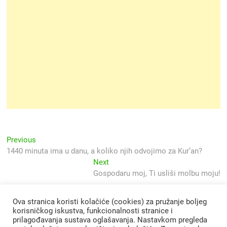
Navigacija
Previous
Previous
post:
1440 minuta ima u danu, a koliko njih odvojimo za Kur’an?
objava
Next
Next
post:
Gospodaru moj, Ti usliši molbu moju!
Ova stranica koristi kolačiće (cookies) za pružanje boljeg
korisničkog iskustva, funkcionalnosti stranice i
prilagođavanja sustava oglašavanja. Nastavkom pregleda