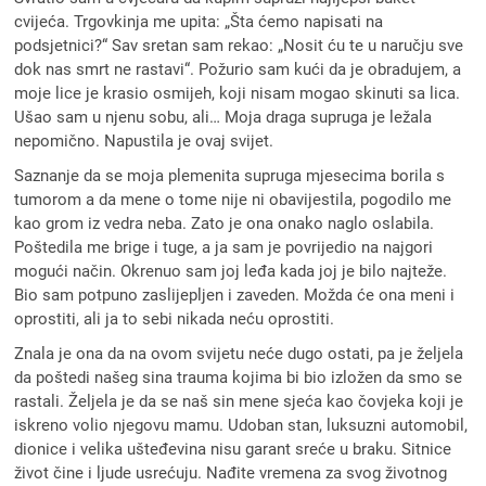
cvijeća. Trgovkinja me upita: „Šta ćemo napisati na
podsjetnici?“ Sav sretan sam rekao: „Nosit ću te u naručju sve
dok nas smrt ne rastavi“. Požurio sam kući da je obradujem, a
moje lice je krasio osmijeh, koji nisam mogao skinuti sa lica.
Ušao sam u njenu sobu, ali… Moja draga supruga je ležala
nepomično. Napustila je ovaj svijet.
Saznanje da se moja plemenita supruga mjesecima borila s
tumorom a da mene o tome nije ni obavijestila, pogodilo me
kao grom iz vedra neba. Zato je ona onako naglo oslabila.
Poštedila me brige i tuge, a ja sam je povrijedio na najgori
mogući način. Okrenuo sam joj leđa kada joj je bilo najteže.
Bio sam potpuno zaslijepljen i zaveden. Možda će ona meni i
oprostiti, ali ja to sebi nikada neću oprostiti.
Znala je ona da na ovom svijetu neće dugo ostati, pa je željela
da poštedi našeg sina trauma kojima bi bio izložen da smo se
rastali. Željela je da se naš sin mene sjeća kao čovjeka koji je
iskreno volio njegovu mamu. Udoban stan, luksuzni automobil,
dionice i velika ušteđevina nisu garant sreće u braku. Sitnice
život čine i ljude usrećuju. Nađite vremena za svog životnog