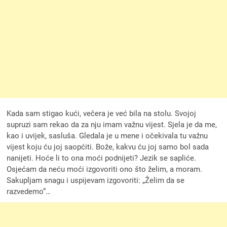
Kada sam stigao kući, večera je već bila na stolu. Svojoj
supruzi sam rekao da za nju imam važnu vijest. Sjela je da me,
kao i uvijek, sasluša. Gledala je u mene i očekivala tu važnu
vijest koju ću joj saopćiti. Bože, kakvu ću joj samo bol sada
nanijeti. Hoće li to ona moći podnijeti? Jezik se sapliće.
Osjećam da neću moći izgovoriti ono što želim, a moram.
Sakupljam snagu i uspijevam izgovoriti: „Želim da se
razvedemo“…