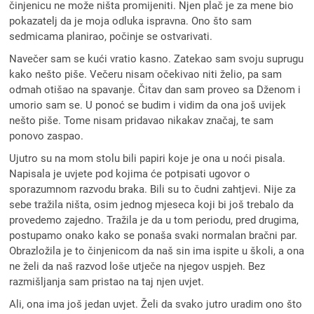
činjenicu ne može ništa promijeniti. Njen plač je za mene bio
pokazatelj da je moja odluka ispravna. Ono što sam
sedmicama planirao, počinje se ostvarivati.
Navečer sam se kući vratio kasno. Zatekao sam svoju suprugu
kako nešto piše. Večeru nisam očekivao niti želio, pa sam
odmah otišao na spavanje. Čitav dan sam proveo sa Dženom i
umorio sam se. U ponoć se budim i vidim da ona još uvijek
nešto piše. Tome nisam pridavao nikakav značaj, te sam
ponovo zaspao.
Ujutro su na mom stolu bili papiri koje je ona u noći pisala.
Napisala je uvjete pod kojima će potpisati ugovor o
sporazumnom razvodu braka. Bili su to čudni zahtjevi. Nije za
sebe tražila ništa, osim jednog mjeseca koji bi još trebalo da
provedemo zajedno. Tražila je da u tom periodu, pred drugima,
postupamo onako kako se ponaša svaki normalan bračni par.
Obrazložila je to činjenicom da naš sin ima ispite u školi, a ona
ne želi da naš razvod loše utječe na njegov uspjeh. Bez
razmišljanja sam pristao na taj njen uvjet.
Ali, ona ima još jedan uvjet. Želi da svako jutro uradim ono što