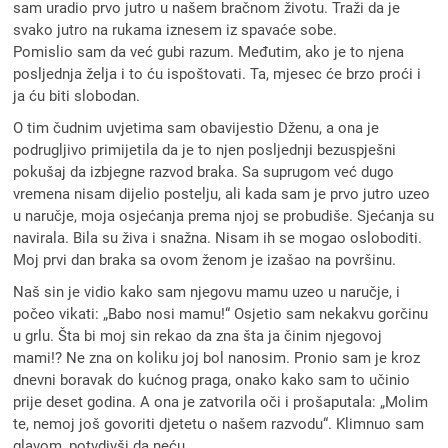
sam uradio prvo jutro u našem bračnom životu. Traži da je
svako jutro na rukama iznesem iz spavaće sobe.
Pomislio sam da već gubi razum. Međutim, ako je to njena
posljednja želja i to ću ispoštovati. Ta, mjesec će brzo proći i
ja ću biti slobodan.
O tim čudnim uvjetima sam obavijestio Dženu, a ona je
podrugljivo primijetila da je to njen posljednji bezuspješni
pokušaj da izbjegne razvod braka. Sa suprugom već dugo
vremena nisam dijelio postelju, ali kada sam je prvo jutro uzeo
u naručje, moja osjećanja prema njoj se probudiše. Sjećanja su
navirala. Bila su živa i snažna. Nisam ih se mogao osloboditi.
Moj prvi dan braka sa ovom ženom je izašao na površinu.
Naš sin je vidio kako sam njegovu mamu uzeo u naručje, i
počeo vikati: „Babo nosi mamu!“ Osjetio sam nekakvu gorčinu
u grlu. Šta bi moj sin rekao da zna šta ja činim njegovoj
mami!? Ne zna on koliku joj bol nanosim. Pronio sam je kroz
dnevni boravak do kućnog praga, onako kako sam to učinio
prije deset godina. A ona je zatvorila oči i prošaputala: „Molim
te, nemoj još govoriti djetetu o našem razvodu“. Klimnuo sam
glavom, potvdivši da neću.