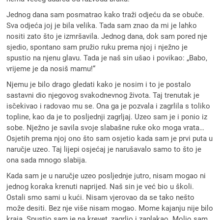
Jednog dana sam posmatrao kako traži odjeću da se obuče.
Sva odjeća joj je bila velika. Tada sam znao da mi je lahko
nositi zato što je izmršavila. Jednog dana, dok sam pored nje
sjedio, spontano sam pružio ruku prema njoj i nježno je
spustio na njenu glavu. Tada je naš sin ušao i povikao: „Babo,
vrijeme je da nosiš mamu!“
Njemu je bilo drago gledati kako je nosim i to je postalo
sastavni dio njegovog svakodnevnog života. Taj trenutak je
isčekivao i radovao mu se. Ona ga je pozvala i zagrlila s toliko
topline, kao da je to posljednji zagrljaj. Uzeo sam je i ponio iz
sobe. Nježno je savila svoje slabašne ruke oko moga vrata…
Osjetih prema njoj ono što sam osjetio kada sam je prvi puta u
naručje uzeo. Taj lijepi osjećaj je narušavalo samo to što je
ona sada mnogo slabija.
Kada sam je u naručje uzeo posljednje jutro, nisam mogao ni
jednog koraka krenuti naprijed. Naš sin je već bio u školi.
Ostali smo sami u kući. Nisam vjerovao da se tako nešto
može desiti. Bez nje više nisam mogao. Mome kajanju nije bilo
kraja. Spustio sam je na krevet, zagrlio i zaplakao. Molio sam