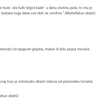
huve `ala kulli šejjin kadir` u danu stotinu puta, to mu je
 od šejtana toga dana sve dok ne omrkne.” (Muttefekun alejhi)
risat) od njegovih grijeha, makar ih bilo poput morske
kao onaj koji je oslobodio deset robova od potomaka Ismaila
ekun alejhi)