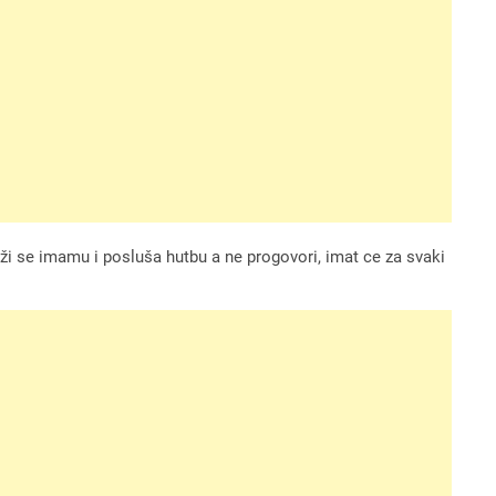
liži se imamu i posluša hutbu a ne progovori, imat ce za svaki