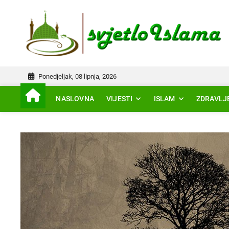
Skip
to
IS
content
Ponedjeljak, 08 lipnja, 2026
NASLOVNA
VIJESTI
ISLAM
ZDRAVLJ