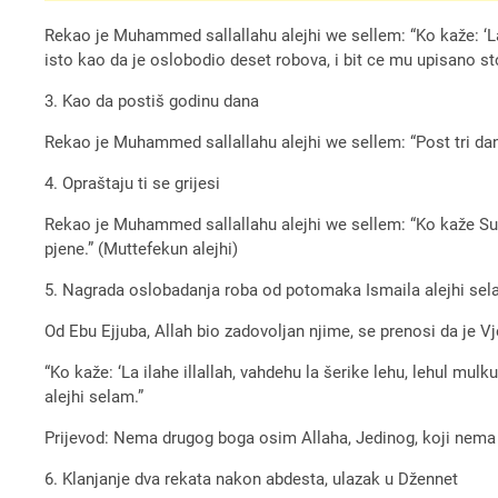
Rekao je Muhammed sallallahu alejhi we sellem: “Ko kaže: ‘La il
isto kao da je oslobodio deset robova, i bit ce mu upisano sto
3. Kao da postiš godinu dana
Rekao je Muhammed sallallahu alejhi we sellem: “Post tri d
4. Opraštaju ti se grijesi
Rekao je Muhammed sallallahu alejhi we sellem: “Ko kaže Sub
pjene.” (Muttefekun alejhi)
5. Nagrada oslobadanja roba od potomaka Ismaila alejhi se
Od Ebu Ejjuba, Allah bio zadovoljan njime, se prenosi da je Vj
“Ko kaže: ‘La ilahe illallah, vahdehu la šerike lehu, lehul mul
alejhi selam.”
Prijevod: Nema drugog boga osim Allaha, Jedinog, koji nema 
6. Klanjanje dva rekata nakon abdesta, ulazak u Džennet