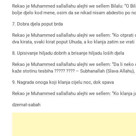
Rekao je Muhammed sallallahu alejhi we sellem Bilalu: “O Bil
bolje djelo kod mene, osim da se nikad nisam abdestio po noc
7. Dobra djela poput brda
Rekao je Muhammed sallallahu alejhi we sellem: “Ko otprati 
dva kirata, svaki kirat poput Uhuda, a ko klanja zatim se vrat
8. Upisivanje hiljadu dobrih a brisanje hiljadu loših djela
Rekao je Muhammed sallallahu alejhi we sellem: “Da li neko o
kaže stotinu tesbiha ????? ???? – Subhanallah (Slava Allahu), 
9. Nagrada onoga koji klanja cijelu noc, dok spava
Rekao je Muhammed sallallahu alejhi we sellem: “Ko klanja ja
dzemat-sabah