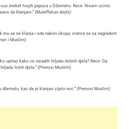
am cuo zveket tvojih papuca u Džennetu. Rece: Nisam ucinio
sano da klanjam.” (Muteffekun alejhi)
ok mu se ne klanja i ode nakon ukopa, vratice se sa nagradom
hari i Muslim)
o upitao kako ce zaraditi hiljadu dobrih djela? Rece: Da
hiljadu loših djela.” (Prenosi Muslim)
u džematu, kao da je klanjao cijelu noc.” (Prenosi Muslim)