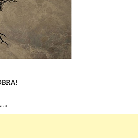
OBRA!
mazu