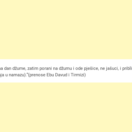
na dan džume, zatim porani na džumu i ode pješice, ne jašuci, i prib
nja u namazu).”(prenose Ebu Davud i Tirmizi)