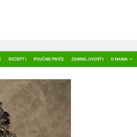
Svjetlo Islama
LAM – EDUKACIJA – AKTUELNOSTI
E
RECEPTI
POUČNE PRIČE
ZANIMLJIVOSTI
O NAMA