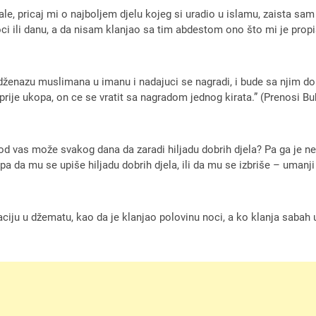
ale, pricaj mi o najboljem djelu kojeg si uradio u islamu, zaista s
i ili danu, a da nisam klanjao sa tim abdestom ono što mi je propi
dženazu muslimana u imanu i nadajuci se nagradi, i bude sa njim d
i prije ukopa, on ce se vratit sa nagradom jednog kirata.” (Prenosi Bu
d vas može svakog dana da zaradi hiljadu dobrih djela? Pa ga je nek
pa da mu se upiše hiljadu dobrih djela, ili da mu se izbriše – umanji 
ciju u džematu, kao da je klanjao polovinu noci, a ko klanja sabah 