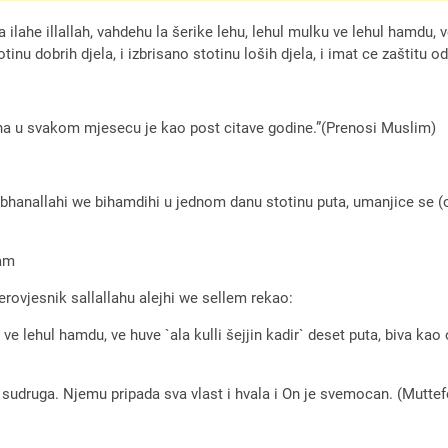
ahe illallah, vahdehu la šerike lehu, lehul mulku ve lehul hamdu, ve 
tinu dobrih djela, i izbrisano stotinu loših djela, i imat ce zaštitu
ana u svakom mjesecu je kao post citave godine.”(Prenosi Muslim)
hanallahi we bihamdihi u jednom danu stotinu puta, umanjice se (ob
lam
erovjesnik sallallahu alejhi we sellem rekao:
ku ve lehul hamdu, ve huve `ala kulli šejjin kadir` deset puta, biva 
sudruga. Njemu pripada sva vlast i hvala i On je svemocan. (Muttef