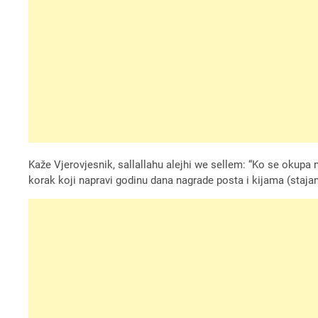
Kaže Vjerovjesnik, sallallahu alejhi we sellem: “Ko se okupa 
korak koji napravi godinu dana nagrade posta i kijama (staja