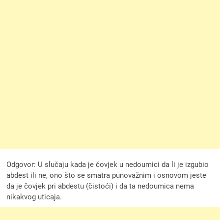
Odgovor: U slučaju kada je čovjek u nedoumici da li je izgubio
abdest ili ne, ono što se smatra punovažnim i osnovom jeste
da je čovjek pri abdestu (čistoći) i da ta nedoumica nema
nikakvog uticaja.