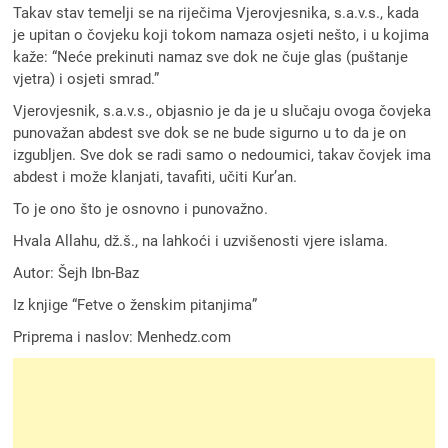
Takav stav temelji se na riječima Vjerovjesnika, s.a.v.s., kada
je upitan o čovjeku koji tokom namaza osjeti nešto, i u kojima
kaže: “Neće prekinuti namaz sve dok ne čuje glas (puštanje
vjetra) i osjeti smrad.”
Vjerovjesnik, s.a.v.s., objasnio je da je u slučaju ovoga čovjeka
punovažan abdest sve dok se ne bude sigurno u to da je on
izgubljen. Sve dok se radi samo o nedoumici, takav čovjek ima
abdest i može klanjati, tavafiti, učiti Kur’an.
To je ono što je osnovno i punovažno.
Hvala Allahu, dž.š., na lahkoći i uzvišenosti vjere islama.
Autor: Šejh Ibn-Baz
Iz knjige “Fetve o ženskim pitanjima”
Priprema i naslov: Menhedz.com