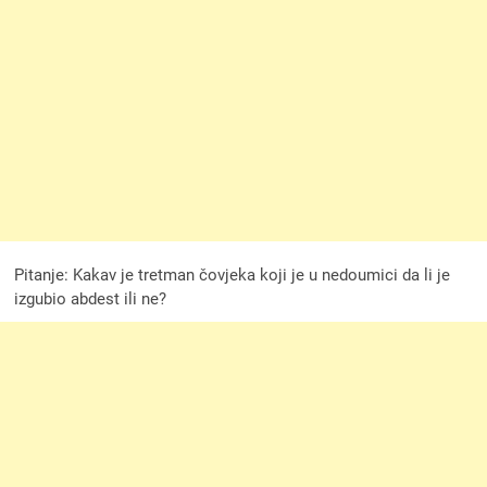
Pitanje: Kakav je tretman čovjeka koji je u nedoumici da li je
izgubio abdest ili ne?