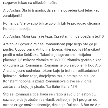
razgovor tekao na slijedeći način:
Alp Arslan: Šta bi ti uradio, da sam ja doveden kod tebe, kao
zarobljenik?
Romanus: Vjerovatno bih te ubio, ili bih te provodao ulicama
Konstantinopolja.
Alp Arslan: Moja kazna je teža. Opraštam ti i oslobađam te.[10]
Arslan je ugovorio mir sa Romanusom prije nego što ga je
pustio. Ugovorom s Antiohija, Edesa, Hijerapolis i Mancikert
prešli u ruke Seldžuka. Također je ugovoreno inicijalno
plaćanje 1,5 miliona zlatnika te 360 000 zlatnika godišnje kao
otkupnina za Romanusa. Romanus je bio zarobljenik kod Alp
Arslana jednu sedmicu, tokom koje je tretiran velikodušno i
ljubazno. Nakon toga, dodjeljena mu je pratnja na putu do
Konstantinopolja, a iznad Romanusove glave se vijorila
zastava na kojoj je pisalo: “La ilahe illallah”.[7]
Što se Romanusa tiče, kada se vratio u svoju prijestonicu,
saznao je da je zbačen sa vlasti, oslijepljen je i prognan od
strane druge snažen dinastije, dinastije Dukasa. A što se Alp