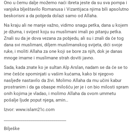
Ono u čemu dalje možemo naći ibreta jeste da su sva pompa i
vanjska blještavilo Romanusa i Vizantijaca njima bili apsolutno
beskorisni a da pobjeda dolazi samo od Allaha.
Na kraju ali ne manje važno, vidimo snagu petka, dana u kojem
je džuma, i svijest koju su muslimani imali po pitanju petka.
Znali su da je dova vezana za pobjedu, ali su i znali da će tog
dana svi muslimani, diljem muslimanskog svijeta, dići svoje
ruke, i moliti Allaha za one koji se bore za njih, dok je danas
mnoge imame i muslimane strah doviti javno.
Sada, kada znate ko je sultan Alp Arslan, nadam se da će se to
ime češće spominjati u vašim kućama, kako bi njegovo
nasljeđe nastavilo da živi. Molimo Allaha da mu učini kabur
prostranim i da ga obaspe milošću jer je i on bio milosti spram
onih kojima je vladao, i molimo Allaha da ovom ummetu
pošalje ljude poput njega, amin…
Izvor: www.islam21c.com
______________________________
Bilješke