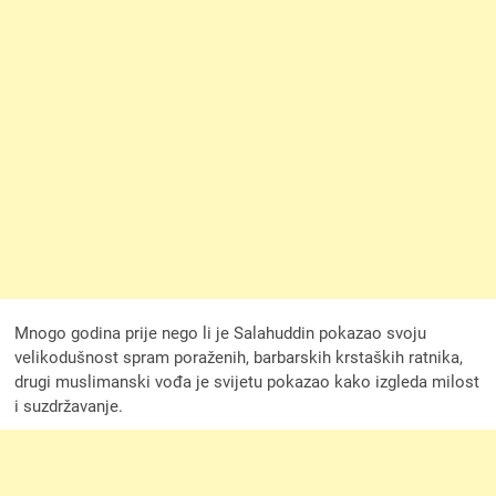
Mnogo godina prije nego li je Salahuddin pokazao svoju
velikodušnost spram poraženih, barbarskih krstaških ratnika,
drugi muslimanski vođa je svijetu pokazao kako izgleda milost
i suzdržavanje.