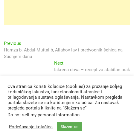
Navigacija
Previous
Previous
post:
Hamza b. Abdul-Muttalib, Allahov lav i predvodnik šehida na
objava
Sudnjem danu
Next
Next
post:
Iskrena dova – recept za stabilan brak
Ova stranica koristi kolačiće (cookies) za pružanje boljeg
korisničkog iskustva, funkcionalnosti stranice i
prilagođavanja sustava oglašavanja. Nastavkom pregleda
portala slažete se sa korištenjem kolačića. Za nastavak
pregleda portala kliknite na “Slažem se”.
Do not sell my personal information
.
Podešavanje kolačića
Slažem se
Svjetlo Islama
| Designed by:
Theme Freesia
|
WordPress
| © Copyright All