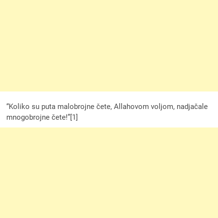
“Koliko su puta malobrojne čete, Allahovom voljom, nadjačale
mnogobrojne čete!”[1]