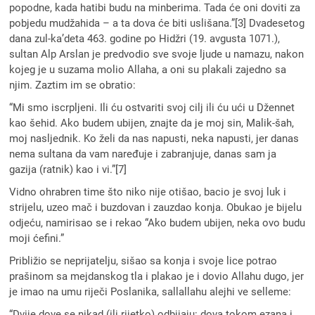
popodne, kada hatibi budu na minberima. Tada će oni doviti za
pobjedu mudžahida – a ta dova će biti uslišana.”[3] Dvadesetog
dana zul-ka’deta 463. godine po Hidžri (19. avgusta 1071.),
sultan Alp Arslan je predvodio sve svoje ljude u namazu, nakon
kojeg je u suzama molio Allaha, a oni su plakali zajedno sa
njim. Zaztim im se obratio:
“Mi smo iscrpljeni. Ili ću ostvariti svoj cilj ili ću ući u Džennet
kao šehid. Ako budem ubijen, znajte da je moj sin, Malik-šah,
moj nasljednik. Ko želi da nas napusti, neka napusti, jer danas
nema sultana da vam naređuje i zabranjuje, danas sam ja
gazija (ratnik) kao i vi.”[7]
Vidno ohrabren time što niko nije otišao, bacio je svoj luk i
strijelu, uzeo mač i buzdovan i zauzdao konja. Obukao je bijelu
odjeću, namirisao se i rekao “Ako budem ubijen, neka ovo budu
moji ćefini.”
Približio se neprijatelju, sišao sa konja i svoje lice potrao
prašinom sa mejdanskog tla i plakao je i dovio Allahu dugo, jer
je imao na umu riječi Poslanika, sallallahu alejhi ve selleme:
“Dvije dove se nikad (ili rijetko) odbijaju: dova tokom ezana i