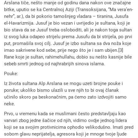
Arslana tiče, nešto manje od godinu dana nakon ove značajne
bitke, uputio se ka Centralnoj Aziji (Transoksijana, “Ma vera’en-
nehr”, ar.), da bi pokorio tamošnjeg vladara – tiranina, Jusufa
el-Havarizmija. Jusuf je bio vezan i uvrijedio je sultana, koji je
bio stava da se Jusuf treba osloboditi, ali je nakon toga sultan
iz svog luka odapeo strijelu prema Jusufu da bi strijela, po prvi
put, promašila svoj cilj. Jusuf je izbo sultana sa dva noža koje
imao sakrivene kod sebe, prije nego što je i sam ubijen.[3]
Rane koje je sultan, rahimehullahu, dobio su nešto kasnije bile
sebeb smrti jednog od najhrabrijih sinova islama.
Pouke:
Iz života sultana Alp Arslana se mogu uzeti brojne pouke i
poruke; ukoliko bismo ulazili u sve njih to bi ovaj članak
učinilo skoro pa beskonačnim, pa ćemo zato izdvojiti samo
neke.
Prvo, u vremenu kada se muslimani često predstavljaju kao
varvari zbog jedne šačice od njih, vidimo ovdje jednog lidera
koji se sa svojim protivnicima ophodio velikodušno. Imati pred
sobom glavu neprijatelja, agresora koji je mnoge tvoje ljude