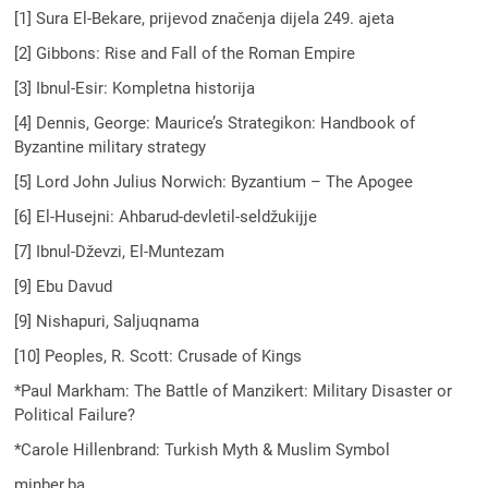
[1] Sura El-Bekare, prijevod značenja dijela 249. ajeta
[2] Gibbons: Rise and Fall of the Roman Empire
[3] Ibnul-Esir: Kompletna historija
[4] Dennis, George: Maurice’s Strategikon: Handbook of
Byzantine military strategy
[5] Lord John Julius Norwich: Byzantium – The Apogee
[6] El-Husejni: Ahbarud-devletil-seldžukijje
[7] Ibnul-Dževzi, El-Muntezam
[9] Ebu Davud
[9] Nishapuri, Saljuqnama
[10] Peoples, R. Scott: Crusade of Kings
*Paul Markham: The Battle of Manzikert: Military Disaster or
Political Failure?
*Carole Hillenbrand: Turkish Myth & Muslim Symbol
minber.ba