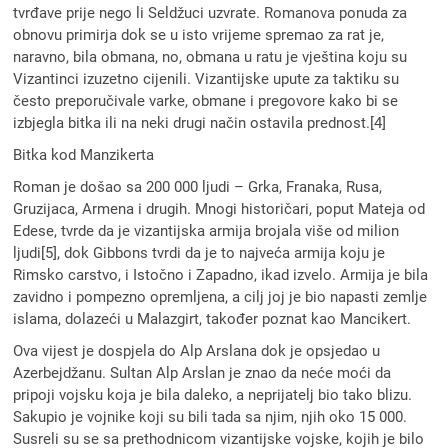
tvrđave prije nego li Seldžuci uzvrate. Romanova ponuda za
obnovu primirja dok se u isto vrijeme spremao za rat je,
naravno, bila obmana, no, obmana u ratu je vještina koju su
Vizantinci izuzetno cijenili. Vizantijske upute za taktiku su
često preporučivale varke, obmane i pregovore kako bi se
izbjegla bitka ili na neki drugi način ostavila prednost.[4]
Bitka kod Manzikerta
Roman je došao sa 200 000 ljudi – Grka, Franaka, Rusa,
Gruzijaca, Armena i drugih. Mnogi historičari, poput Mateja od
Edese, tvrde da je vizantijska armija brojala više od milion
ljudi[5], dok Gibbons tvrdi da je to najveća armija koju je
Rimsko carstvo, i Istočno i Zapadno, ikad izvelo. Armija je bila
zavidno i pompezno opremljena, a cilj joj je bio napasti zemlje
islama, dolazeći u Malazgirt, također poznat kao Mancikert.
Ova vijest je dospjela do Alp Arslana dok je opsjedao u
Azerbejdžanu. Sultan Alp Arslan je znao da neće moći da
pripoji vojsku koja je bila daleko, a neprijatelj bio tako blizu.
Sakupio je vojnike koji su bili tada sa njim, njih oko 15 000.
Susreli su se sa prethodnicom vizantijske vojske, kojih je bilo