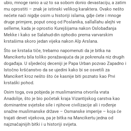
ubio, mnoge ranio a uz to sa sobom donio devastaciju, a zatim
mu oprostiti – znak je istinski velikog karaktera. Ovako nešto
nećete naći nigdje osim u historiji islama, gdje ćete i mnoge
druge primjere, poput onog od Poslanika, sallallahu alejhi ve
selleme, kada je oprostio Kurejšijama nakon Oslobađanja
Mekke i kako se Salahud-din ophodio prema varvarskim
krstašima skoro jedan vijeka nakon Alp Arslana.
Što se krstaša tiče, trebamo napomenuti da je bitka na
Mancikertu bila toliko poražavajuća da je pokrenula niz drugih
događaja. U sljedećoj deceniji je Papa Urban pozvao Zapadno i
Istočno kršćanstvo da se ujedini kako bi se osvetili za
Mancikert kroz nešto što će kasnije biti poznato kao Prvi
krstaški pohod.
Osim toga, ova pobjeda je muslimanima otvorila vrata
Anadolije, što je bio početak kraja Vizantijskog carstva kao
dominantne svjetske sile i njihove civilizacije ali i rođenje
snažne muslimanske države – Osmanske imperije – koja će
trajati devet vijekova, pa je bitka na Mancikertu jedna od
najznačajnijih bitki i u historiji svijeta.