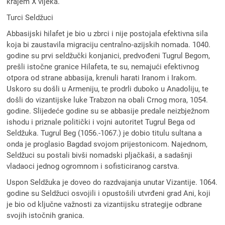
krajem X vijeka.
Turci Seldžuci
Abbasijski hilafet je bio u zbrci i nije postojala efektivna sila
koja bi zaustavila migraciju centralno-azijskih nomada. 1040.
godine su prvi seldžučki konjanici, predvođeni Tugrul Begom,
prešli istočne granice Hilafeta, te su, nemajući efektivnog
otpora od strane abbasija, krenuli harati Iranom i Irakom.
Uskoro su došli u Armeniju, te prodrli duboko u Anadoliju, te
došli do vizantijske luke Trabzon na obali Crnog mora, 1054.
godine. Slijedeće godine su se abbasije predale neizbježnom
ishodu i priznale politički i vojni autoritet Tugrul Bega od
Seldžuka. Tugrul Beg (1056.-1067.) je dobio titulu sultana a
onda je proglasio Bagdad svojom prijestonicom. Najednom,
Seldžuci su postali bivši nomadski pljačkaši, a sadašnji
vladaoci jednog ogromnom i sofisticiranog carstva.
Uspon Seldžuka je doveo do razdvajanja unutar Vizantije. 1064.
godine su Seldžuci osvojili i opustošili utvrđeni grad Ani, koji
je bio od ključne važnosti za vizantijsku strategije odbrane
svojih istočnih granica.