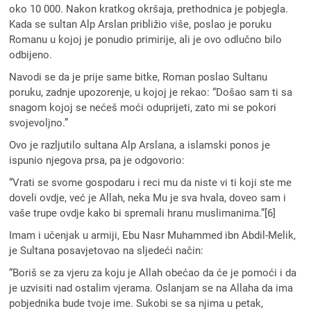
oko 10 000. Nakon kratkog okršaja, prethodnica je pobjegla.
Kada se sultan Alp Arslan približio više, poslao je poruku
Romanu u kojoj je ponudio primirije, ali je ovo odlučno bilo
odbijeno.
Navodi se da je prije same bitke, Roman poslao Sultanu
poruku, zadnje upozorenje, u kojoj je rekao: “Došao sam ti sa
snagom kojoj se nećeš moći oduprijeti, zato mi se pokori
svojevoljno.”
Ovo je razljutilo sultana Alp Arslana, a islamski ponos je
ispunio njegova prsa, pa je odgovorio:
“Vrati se svome gospodaru i reci mu da niste vi ti koji ste me
doveli ovdje, već je Allah, neka Mu je sva hvala, doveo sam i
vaše trupe ovdje kako bi spremali hranu muslimanima.”[6]
Imam i učenjak u armiji, Ebu Nasr Muhammed ibn Abdil-Melik,
je Sultana posavjetovao na sljedeći način:
“Boriš se za vjeru za koju je Allah obećao da će je pomoći i da
je uzvisiti nad ostalim vjerama. Oslanjam se na Allaha da ima
pobjednika bude tvoje ime. Sukobi se sa njima u petak,