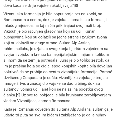
dova kada se dvije vojske sukobljavaju.”[8]
Vizantijska formacija je bila poput broja pet na kocki, sa
Romanusom u centru, dok je vojska islama bila u formaciji
mladog mjeseca, na taj način prikrivajući svoj mali broj.
Vazduh je bio ispunjen glasovima koji su učili Kur’an i
bubnjevima, koji su dolazili sa jedne strane i zvukom zvona
koji su dolazili sa druge strane. Sultan Alp Arslan,
rahimehullahu, je uzjahao svog konja i jurišom zajednom sa
svojom vojskom krenuo ka neprijateljskim linijama, tolikom
silinom da se zemlja potresala. Juriš je bio toliko žestok, da
im je prašina koja se digla ispod konjskih kopita bila dovoljan
pokrivač da se probija do centra vizantijske formacije. Pomoć
Uzvišenog Gospodara je došla: vizantijska vojska je brojala
mnoge žrtve, a značaj dio vojske se dao u bijeg, dok su
sultanovi vojnici učili ajet koji se nalazi na početku ovog
članka.[9] Uz sve to, pobjeda je bila krunisana zarobljavanjem
vladara Vizantijaca, samog Romanusa.
Kada je Romanus doveden do sultana Alp Arslana, sultan ga je
udario tri puta sa svojim bičem i zabilježeno je da je njihov