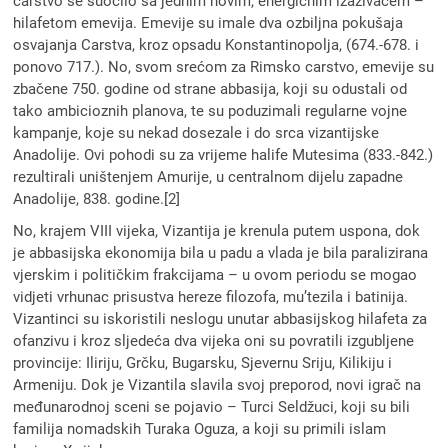
carstvo se suočilo sa jednim novim, energičnim izazivačem –
hilafetom emevija. Emevije su imale dva ozbiljna pokušaja
osvajanja Carstva, kroz opsadu Konstantinopolja, (674.-678. i
ponovo 717.). No, svom srećom za Rimsko carstvo, emevije su
zbačene 750. godine od strane abbasija, koji su odustali od
tako ambicioznih planova, te su poduzimali regularne vojne
kampanje, koje su nekad dosezale i do srca vizantijske
Anadolije. Ovi pohodi su za vrijeme halife Mutesima (833.-842.)
rezultirali uništenjem Amurije, u centralnom dijelu zapadne
Anadolije, 838. godine.[2]
No, krajem VIII vijeka, Vizantija je krenula putem uspona, dok
je abbasijska ekonomija bila u padu a vlada je bila paralizirana
vjerskim i političkim frakcijama – u ovom periodu se mogao
vidjeti vrhunac prisustva hereze filozofa, mu’tezila i batinija.
Vizantinci su iskoristili neslogu unutar abbasijskog hilafeta za
ofanzivu i kroz sljedeća dva vijeka oni su povratili izgubljene
provincije: Iliriju, Grčku, Bugarsku, Sjevernu Sriju, Kilikiju i
Armeniju. Dok je Vizantila slavila svoj preporod, novi igrač na
međunarodnoj sceni se pojavio – Turci Seldžuci, koji su bili
familija nomadskih Turaka Oguza, a koji su primili islam