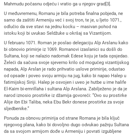
Mahmudu počasnu odjeću i vratio ga u njegov grad[3].
U međuvremenu, Romanu je bila potreba finalna pobjeda, ne
samo da zaštiti Armeniju već i svoj tron, te je, u ljeto 1071.,
odlučio da sve stavi na jednu kocku – masivan pohod na
istoku koji bi uvukao Seldžuke u okršaj sa Vizantijom.
U februaru 1071. Roman je poslao delegaciju Alp Arslanu kako
bi obnovio primirje iz 1069. Romanovi izaslanici su došli do
Sultana, koji se nalazio nadomak Edese koju je tada opsjedao.
Želeći da sačuva svoje sjeverno krilo od mogućeg vizantijskog
napada, Alp Arslan je rado prihvatio uslove primirije, odustao
od opsade i poveo svoju armiju na jug, kako bi napao Halep u
fatimijskoj Siriji. Halep je osvojen i uveo je hutbe u ime halife
El-Kaim bi-emrillaha i sultana Alp Arslana. Zabilježeno je da je
narod iznosio prostirke iz džamija govoreći: ”Ovo su prostirke
Alije ibn Ebi Taliba, neka Ebu Bekr donese prostirke za svoje
sljedbenike.”
Ponuda za obnovu primirija od strane Romana je bila ključ
njegovog plana, kako bi dovoljno dugo odvukao pažnju Sultana
da sa svojom armijom dođe u Armeniju i povrati izgubljene