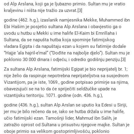
od Alp Arslana, koji ga je ljubazno primio. Sultan mu je vratio
kraljevinu i ništa nije tražio za uzvrat.[3]
godine (462. h.g.), izaslanik namjesnika Mekke, Muhammed ibn
Ebi Hašim je posjetio sultana Alp Arslana i obavjestio ga o
uvodu u hutbu u Mekki u ime halife El-Kaim bi Emrillaha i
Sultana, da se napušta hutba koja spominje fatimijskog
vladara Egipta i da napuštaju ezan u kojem su fatimije dodale
“Hajje ‘ala hajril-e’mal” (“Dođite na najbolje djelo”). Sultan mu je
poklonio 30 000 dinara i odjeću, i odredio godišnju penziju.[3]
Za sultana Alp Arslana, fatimijski Egipat je bio neprijatelj br. 1;
nije želio da raspiruje nepotrebna neprijateljstva sa susjednom
Vizantijom, pa je iste, 1069., godine potpisao primirje sa njima,
obavezujući se na to da će spriječiti seldžučke upade na
vizantijsku teritoriju. 1071. godine (odn. 436. h.g.),
godine (436. h.g.), sultan Alp Arslan se uputio ka Edesi u Siriji,
jer mu je bilo rečeno da se, iako se hutba držala u ime halife,
učio fatimijski ezan. Tamošnji lider, Mahmud ibn Salih, je
zatražio oprost od Sultana u prisustvu njegove majke. Sultan je
oboje primio sa velikom gostoprimljivošću, poklonio