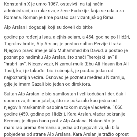
Konstantin X je umro 1067. ostavivši na taj način
administraciju u ruke svoje žene Eudokije, koja se udala za
Romana. Roman je time postao car vizantijskog Rima.
Alp Arslan i događaji koji su doveli do bitke
godine po rođenju Isaa, alejhis-selam, a 454. godine po Hidžri,
Tugrulov bratić, Alp Arslan, je postao sultan Perzije i Iraka.
Njegovo pravo ime je bilo Muhammed ibn Davud, a postao je
poznat po nadimku Alp Arslan, što znači “herojski lav” ili
“hrabri lav”. Njegov vezir, Nizamul-mulk (Ebu Ali Hasan ibn Ali
Tusi), koji je također bio i učenjak, je postao jedan od
najpoznatijih vezira. Osnovao je poznatu medresu Nizamiju,
gdje je imam Gazali bio jedan od direktora.
Sultan Alp Arslan je bio samilostan i velikodušan lider, čak i
spram svojih neprijatelja, što se pokazalo kao jedna od
njegovih markantnih osobina tokom svoje vladavine. 1066.
godine (459. godine po Hidžri), Kara Arslan, vladar pokranije
Kerman, je digao bunu protiv Alp Arslana. Nakon što je
marširao prema Kermanu, a jedna od njegovih vojski bila
pobjeđena od strane Alp Arslana, Kara Arslan je tražio oprost