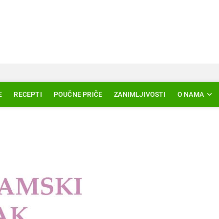
Svjetlo Islama
LAM – EDUKACIJA – AKTUELNOSTI
E
RECEPTI
POUČNE PRIČE
ZANIMLJIVOSTI
O NAMA