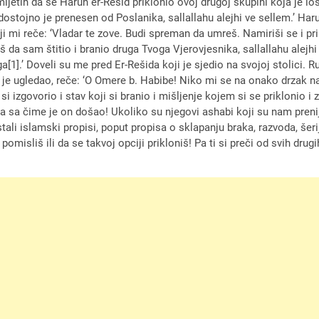
ijetih da se Harun er-Rešid priklonio ovoj drugoj skupini koja je loš
odostojno je prenesen od Poslanika, sallallahu alejhi ve sellem.’ Har
i mi reče: ‘Vladar te zove. Budi spreman da umreš. Namiriši se i p
 da sam štitio i branio druga Tvoga Vjerovjesnika, sallallahu alejhi
].’ Doveli su me pred Er-Rešida koji je sjedio na svojoj stolici. Ru
je ugledao, reče: ‘O Omere b. Habibe! Niko mi se na onako drzak način
e si izgovorio i stav koji si branio i mišljenje kojem si se priklonio
 sa čime je on došao! Ukoliko su njegovi ashabi koji su nam prenijeli
li islamski propisi, poput propisa o sklapanju braka, razvoda, šerija
 pomisliš ili da se takvoj opciji prikloniš! Pa ti si preči od svih dru