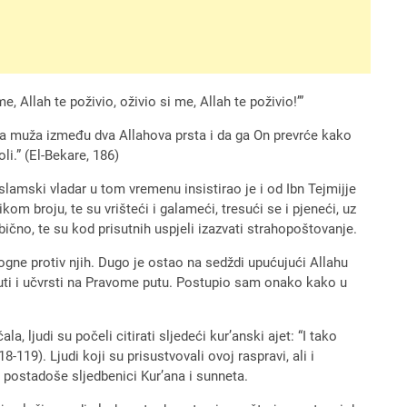
 Allah te poživio, oživio si me, Allah te poživio!’”
ga muža između dva Allahova prsta i da ga On prevrće kako
i.” (El-Bekare, 186)
lamski vladar u tom vremenu insistirao je i od Ibn Tejmijje
om broju, te su vrišteći i galameći, tresući se i pjeneći, uz
čno, te su kod prisutnih uspjeli izazvati strahopoštovanje.
ne protiv njih. Dugo je ostao na sedždi upućujući Allahu
puti i učvrsti na Pravome putu. Postupio sam onako kako u
 ljudi su počeli citirati sljedeći kur’anski ajet: “I tako
18-119). Ljudi koji su prisustvovali ovoj raspravi, ali i
i postadoše sljedbenici Kur’ana i sunneta.