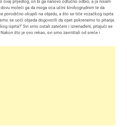
o ovaj prijedlog, on bi ga nanovo odlučno odbio, a ja nisam
u dovu moleći ga da moga oca učini širokogrudnim te da
e porodično okupili na objedu, a što se tiče vozačkog ispita
 smo se uoči objeda dogovorili da opet pokrenemo to pitanje.
kog ispita?’ Svi smo ostali zatečeni i iznenađeni, pitajući se
Nakon što je ovo rekao, svi smo zavrištali od sreće i