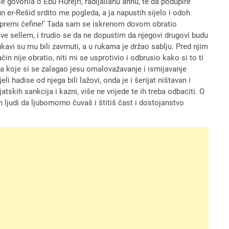
e govorila o Ebu Hurejri, radijallahu anhu, te da podupire
un er-Rešid srdito me pogleda, a ja napustih sijelo i odoh
ripremi ćefine!’ Tada sam se iskrenom dovom obratio
 ve sellem, i trudio se da ne dopustim da njegovi drugovi budu
kavi su mu bili zavrnuti, a u rukama je držao sablju. Pred njim
 nije obratio, niti mi se usprotivio i odbrusio kako si to ti
 i za koje si se zalagao jesu omalovažavanje i ismijavanje
 hadise od njega bili lažovi, onda je i šerijat ništavan i
tskih sankcija i kazni, više ne vrijede te ih treba odbaciti. O
gih ljudi da ljubomorno čuvaš i štitiš čast i dostojanstvo