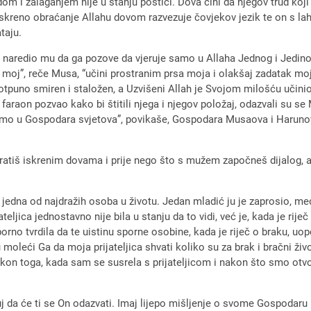
 i zalaganjem nije u stanju postići. Dova čini da njegov trud koji j
i. Iskreno obraćanje Allahu dovom razvezuje čovjekov jezik te on s 
taju.
i naredio mu da ga pozove da vjeruje samo u Allaha Jednog i Jedin
oj”, reče Musa, “učini prostranim prsa moja i olakšaj zadatak moj,
otpuno smiren i staložen, a Uzvišeni Allah je Svojom milošću učinio 
je faraon pozvao kako bi štitili njega i njegov položaj, odazvali su se
jemo u Gospodara svjetova”, povikaše, Gospodara Musaova i Harunova!”
tiš iskrenim dovama i prije nego što s mužem započneš dijalog, a d
 jedna od najdražih osoba u životu. Jedan mladić ju je zaprosio, međ
ateljica jednostavno nije bila u stanju da to vidi, već je, kada je ri
no tvrdila da te uistinu sporne osobine, kada je riječ o braku, uo
leći Ga da moja prijateljica shvati koliko su za brak i bračni živ
kon toga, kada sam se susrela s prijateljicom i nakon što smo otvo
 da će ti se On odazvati. Imaj lijepo mišljenje o svome Gospodaru 