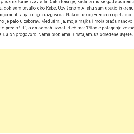
e priča na tome i završila. Čak i kasnije, kada bi mu se god spomenu
na, dok sam tavafio oko Kabe, Uzvišenom Allahu sam uputio iskren
og argumentiranja i dugih razgovora. Nakon nekog vremena opet smo s
ono je palo u zaborav. Međutim, ja, moja majka i moja braća nanovo
o predložiti!’, a on odmah uzvrati riječima: ‘Pitanje polaganja vozač
i, a on progovori: ‘Nema problema. Pristajem, uz određene uvjete.’ 