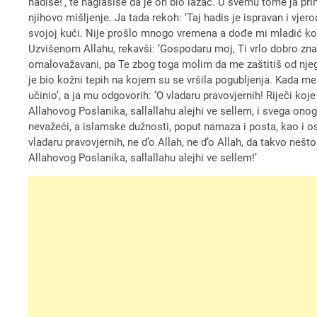
hadise!’, te naglasiše da je on bio lažac. U svemu tome ja prim
njihovo mišljenje. Ja tada rekoh: ‘Taj hadis je ispravan i vjer
svojoj kući. Nije prošlo mnogo vremena a dođe mi mladić koj
Uzvišenom Allahu, rekavši: ‘Gospodaru moj, Ti vrlo dobro znaš
omalovažavani, pa Te zbog toga molim da me zaštitiš od njega[1
je bio kožni tepih na kojem su se vršila pogubljenja. Kada me 
učinio’, a ja mu odgovorih: ‘O vladaru pravovjernih! Riječi koj
Allahovog Poslanika, sallallahu alejhi ve sellem, i svega onoga
nevažeći, a islamske dužnosti, poput namaza i posta, kao i osta
vladaru pravovjernih, ne d’o Allah, ne d’o Allah, da takvo nešto
Allahovog Poslanika, sallallahu alejhi ve sellem!’