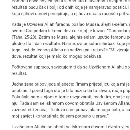
Pomoću dove čovjek postiže ono što u stvarnosti svojim trudom
rezultati budu čak i bolji od onih koje je namjeravao postić
koju njihovi umovi percipiraju, a njihova srca s radošću prihva
Kada je Uzvišeni Allah faraonu poslao Musaa, alejhis-selam, 
svome Gospodaru iskrenu dovu u kojoj je kazao: “Gospodaru m
(Taha, 25-28). Zatim se Musa, alejhis-selam, uputio faraonu p
plodno tlo i dali rezultate. Naime, svi prisutni sihirbazi koje 
toga i svi do jednog Allahu na sedždu pali rekavši: “Mi vjeru
dove, rezultat koji je malo ko mogao očekivati.
Poštovana suprugo, savjetujem ti da se Uzvišenom Allahu obra
rezultat.
Jedna žena pripovijeda sljedeće: “Imam prijateljicu koja mi je
osobine. I pored toga što je bilo nužno da to shvati, moja prij
Pokušala sam s njom o tome razgovarati, međutim, ona je upor
nju. Tada sam se iskrenom dovom obratila Uzvišenom Allahu mo
važnost niti značaj. Tu dovu sam ponavljala mnogo puta, a na
moj savjet i konstatirala da sam potpuno u pravu.”
Uzvišenom Allahu se obrati sa iskrenom dovom i čvrsto vjeruj