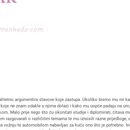
alitetno argumentira stavove koje zastupa. Ukoliko bismo mu mi kao 
 koje ne znam odakle s njima dolazi i kako mu uopće padaju na um, t
m. Malo prije nego što ću okončati studije i diplomirati, čitava m
 razgovarali o različitim temama te mu iznosili razne prijedloge, a 
a vožnju te automobilom nabavljao za kuću ono što je potrebno. In