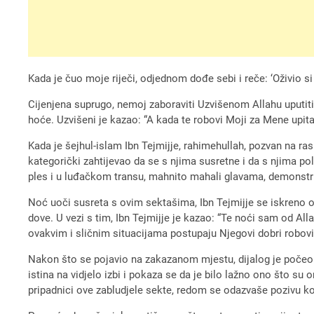
Kada je čuo moje riječi, odjednom dođe sebi i reče: ‘Oživio si 
Cijenjena suprugo, nemoj zaboraviti Uzvišenom Allahu uputit
hoće. Uzvišeni je kazao: “A kada te robovi Moji za Mene upita
Kada je šejhul-islam Ibn Tejmijje, rahimehullah, pozvan na r
kategorički zahtijevao da se s njima susretne i da s njima pole
ples i u luđačkom transu, mahnito mahali glavama, demonstrira
Noć uoči susreta s ovim sektašima, Ibn Tejmijje se iskreno 
dove. U vezi s tim, Ibn Tejmijje je kazao: “Te noći sam od A
ovakvim i sličnim situacijama postupaju Njegovi dobri robovi
Nakon što se pojavio na zakazanom mjestu, dijalog je počeo. Pri
istina na vidjelo izbi i pokaza se da je bilo lažno ono što su oni
pripadnici ove zabludjele sekte, redom se odazvaše pozivu koj