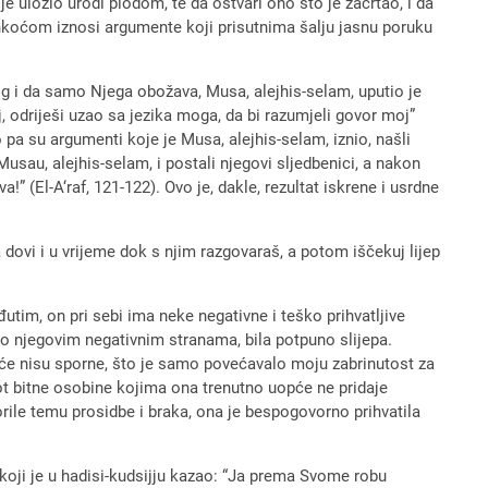
e uložio urodi plodom, te da ostvari ono što je zacrtao, i da
lahkoćom iznosi argumente koji prisutnima šalju jasnu poruku
og i da samo Njega obožava, Musa, alejhis-selam, uputio je
 odriješi uzao sa jezika moga, da bi razumjeli govor moj”
pa su argumenti koje je Musa, alejhis-selam, iznio, našli
 Musau, alejhis-selam, i postali njegovi sljedbenici, a nakon
 (El-A‘raf, 121-122). Ovo je, dakle, rezultat iskrene i usrdne
ovi i u vrijeme dok s njim razgovaraš, a potom iščekuj lijep
utim, on pri sebi ima neke negativne i teško prihvatljive
ječ o njegovim negativnim stranama, bila potpuno slijepa.
pće nisu sporne, što je samo povećavalo moju zabrinutost za
ot bitne osobine kojima ona trenutno uopće ne pridaje
rile temu prosidbe i braka, ona je bespogovorno prihvatila
koji je u hadisi-kudsijju kazao: “Ja prema Svome robu