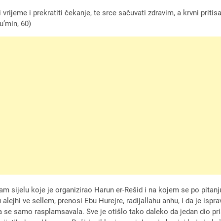
 vrijeme i prekratiti čekanje, te srce sačuvati zdravim, a krvni prit
u’min, 60)
am sijelu koje je organizirao Harun er-Rešid i na kojem se po pitanj
alejhi ve sellem, prenosi Ebu Hurejre, radijallahu anhu, i da je isprav
va se samo rasplamsavala. Sve je otišlo tako daleko da jedan dio pri