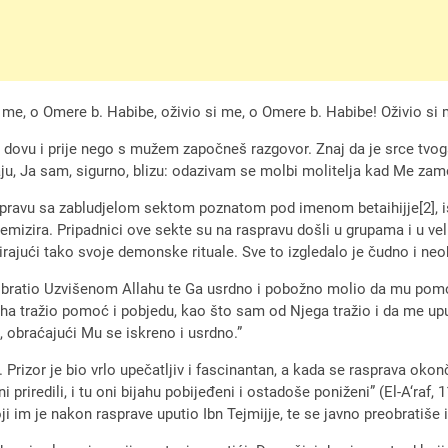
me, o Omere b. Habibe, oživio si me, o Omere b. Habibe! Oživio si me,
i dovu i prije nego s mužem započneš razgovor. Znaj da je srce tvo
ju, Ja sam, sigurno, blizu: odazivam se molbi molitelja kad Me zamol
aspravu sa zabludjelom sektom poznatom pod imenom betaihijje[2], is
mizira. Pripadnici ove sekte su na raspravu došli u grupama i u velik
jući tako svoje demonske rituale. Sve to izgledalo je čudno i neobi
obratio Uzvišenom Allahu te Ga usrdno i pobožno molio da mu pomog
llaha tražio pomoć i pobjedu, kao što sam od Njega tražio i da me u
, obraćajući Mu se iskreno i usrdno.”
zor je bio vrlo upečatljiv i fascinantan, a kada se rasprava okončala,
 priredili, i tu oni bijahu pobijeđeni i ostadoše poniženi” (El-A‘raf, 1
i im je nakon rasprave uputio Ibn Tejmijje, te se javno preobratiše 