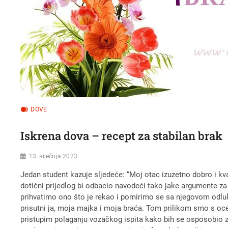
DOVE
Iskrena dova – recept za stabilan brak
13. siječnja 2023.
Jedan student kazuje sljedeće: “Moj otac izuzetno dobro i kv
dotični prijedlog bi odbacio navodeći tako jake argumente za
prihvatimo ono što je rekao i pomirimo se sa njegovom odluko
prisutni ja, moja majka i moja braća. Tom prilikom smo s ocem
pristupim polaganju vozačkog ispita kako bih se osposobio z