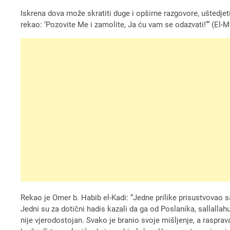
Iskrena dova može skratiti duge i opširne razgovore, uštedjeti
rekao: ‘Pozovite Me i zamolite, Ja ću vam se odazvati!’” (El-M
Rekao je Omer b. Habib el-Kadi: “Jedne prilike prisustvovao s
Jedni su za dotični hadis kazali da ga od Poslanika, sallallahu 
nije vjerodostojan. Svako je branio svoje mišljenje, a raspra