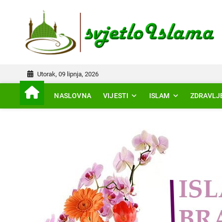
Skip
to
IS
content
Utorak, 09 lipnja, 2026
NASLOVNA
VIJESTI
ISLAM
ZDRAVLJ