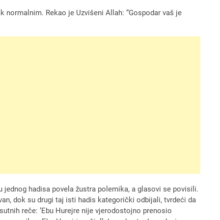
isak normalnim. Rekao je Uzvišeni Allah: “Gospodar vaš je
u jednog hadisa povela žustra polemika, a glasovi se povisili.
an, dok su drugi taj isti hadis kategorički odbijali, tvrdeći da
sutnih reče: ‘Ebu Hurejre nije vjerodostojno prenosio