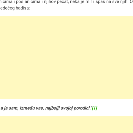
nicima i poslanicima i njihov pečat, neka je mir i spas na sve njih. O
ljedećeg hadisa:
 a ja sam, između vas, najbolji svojoj porodici.“
[1]