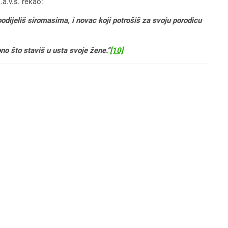
a.v.s. rekao:
podijeliš siromasima, i novac koji potrošiš za svoju porodicu
ono što staviš u usta svoje žene.“
[10]