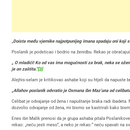
„
Doista među vjernike najpotpunijeg imana spadaju oni koji su
Poslanik je podsticao i bodrio na ženidbu. Rekao je obraćajući
„ O mladići! Ko od vas ima mogućnosti za brak, neka se oženi,
je on zaštita.“
[3]
Alejhis-selam je kritikovao ashabe koji su htjeli da napuste b
„Allahov poslanik odvratio je Osmana ibn Maz’una od celibata,
Celibat je odvajanje od žena i napuštanje braka radi ibadeta. 
dozvolio odvajanje od žena, mi bismo se kastrirali kako bismo
Enes ibn Malik prenosi da je grupa ashaba pitala Poslanikove
rekao: „neću jesti meso“, a neko je rekao:“ neću spavati na sv