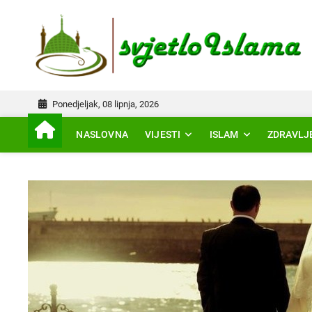
Skip
to
IS
content
Ponedjeljak, 08 lipnja, 2026
NASLOVNA
VIJESTI
ISLAM
ZDRAVLJ