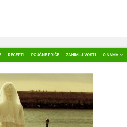
Svjetlo Islama
LAM – EDUKACIJA – AKTUELNOSTI
E
RECEPTI
POUČNE PRIČE
ZANIMLJIVOSTI
O NAMA