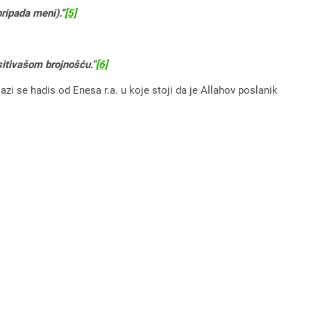
pripada meni).“
[5]
sitivašom brojnošću.“
[6]
 se hadis od Enesa r.a. u koje stoji da je Allahov poslanik