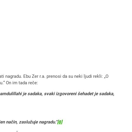
 nagradu. Ebu Zer r.a. prenosi da su neki ljudi rekli: „O
u.“ On im tada reče:
hamdulillahi je sadaka, svaki izgovoreni šehadet je sadaka,
ljen način, zaslužuje nagradu.“
[8]