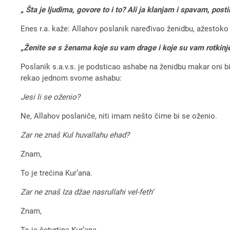
„ Šta je ljudima, govore to i to? Ali ja klanjam i spavam, pos
Enes r.a. kaže: Allahov poslanik naređivao ženidbu, ažestoko j
„Ženite se s ženama koje su vam drage i koje su vam rotkinje
Poslanik s.a.v.s. je podsticao ashabe na ženidbu makar oni b
rekao jednom svome ashabu:
Jesi li se oženio?
Ne, Allahov poslaniče, niti imam nešto čime bi se oženio.
Zar ne znaš Kul huvallahu ehad?
Znam,
To je trećina Kur’ana.
Zar ne znaš Iza džae nasrullahi vel-feth’
Znam,
To je četvrtina Kur’ana.