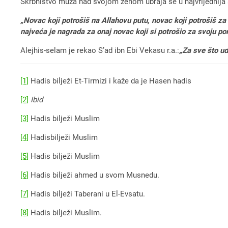
Skrbništvo muža nad svojom ženom ubraja se u najvrijednija sk
„Novac koji potrošiš na Allahovu putu, novac koji potrošiš za 
najveća je nagrada za onaj novac koji si potrošio za svoju por
Alejhis-selam je rekao S’ad ibn Ebi Vekasu r.a.:
„Za sve što ud
[1]
Hadis bilježi Et-Tirmizi i kaže da je Hasen hadis
[2]
Ibid
[3]
Hadis bilježi Muslim
[4]
Hadisbilježi Muslim
[5]
Hadis bilježi Muslim
[6]
Hadis bilježi ahmed u svom Musnedu.
[7]
Hadis bilježi Taberani u El-Evsatu.
[8]
Hadis bilježi Muslim.