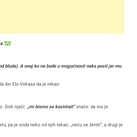
a.“
[2]
(od bluda). A onaj ko ne bude u mogućnosti neka posti jer mu
ada ibn Ebi Vekasa da je rekao:
. Dok riječi:
„mi bismo se kastrirali“
znače: da mu je
 pa je onda neko od njih rekao: „neću se ženiti“, a drugi je