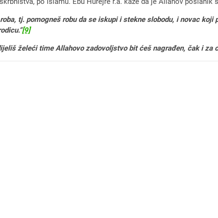
rbništva, po islamu. Ebu Hurejre r.a. kaže da je Allahov poslanik s.
roba, tj. pomogneš robu da se iskupi i stekne slobodu, i novac koji 
odicu.“
[9]
ijeliš želeći time Allahovo zadovoljstvo bit ćeš nagrađen, čak i za 