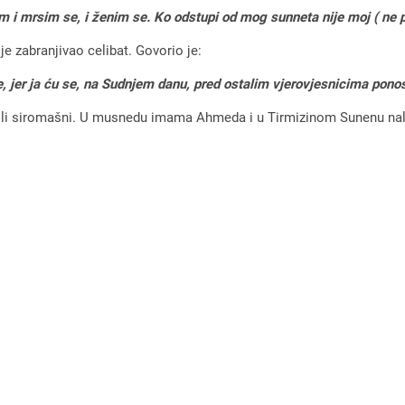
tim i mrsim se, i ženim se. Ko odstupi od mog sunneta nije moj ( ne 
e zabranjivao celibat. Govorio je:
, jer ja ću se, na Sudnjem danu, pred ostalim vjerovjesnicima pono
ili siromašni. U musnedu imama Ahmeda i u Tirmizinom Sunenu nalazi