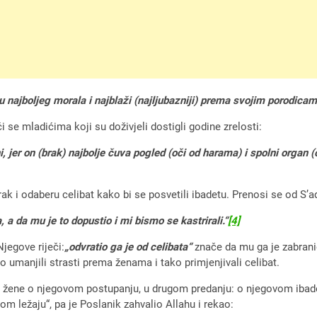
 najboljeg morala i najblaži (najljubazniji) prema svojim porodicam
 se mladićima koji su doživjeli dostigli godine zrelosti:
 jer on (brak) najbolje čuva pogled (oči od harama) i spolni organ 
rak i odaberu celibat kako bi se posvetili ibadetu. Prenosi se od S’
 a da mu je to dopustio i mi bismo se kastrirali.“
[4]
Njegove riječi:
„odvratio ga je od celibata“
znače da mu ga je zabranio
 umanjili strasti prema ženama i tako primjenjivali celibat.
 žene o njegovom postupanju, u drugom predanju: o njegovom ibadetu,
om ležaju“, pa je Poslanik zahvalio Allahu i rekao: