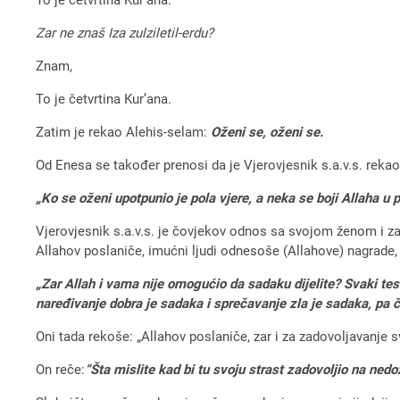
Zar ne znaš Iza zulziletil-erdu?
Znam,
To je četvrtina Kur’ana.
Zatim je rekao Alehis-selam:
Oženi se, oženi se.
Od Enesa se također prenosi da je Vjerovjesnik s.a.v.s. rekao
„Ko se oženi upotpunio je pola vjere, a neka se boji Allaha u po
Vjerovjesnik s.a.v.s. je čovjekov odnos sa svojom ženom i zado
Allahov poslaniče, imućni ljudi odnesoše (Allahove) nagrade, 
„Zar Allah i vama nije omogućio da sadaku dijelite? Svaki tes
naređivanje dobra je sadaka i sprečavanje zla je sadaka, pa č
Oni tada rekoše: „Allahov poslaniče, zar i za zadovoljavanje 
On reče:
“Šta mislite kad bi tu svoju strast zadovoljio na nedo