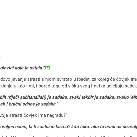
:
lovici koja je ostala.“
[7]
voljavanje strasti s njom svrstao u ibadet, za kojeg će čovjek imati
klanjaju kao i mi, i pored toga od viška svog imetka udjeljuju sadak
bih (riječi subhanallah) je sadaka, svaki tekbir je sadaka, svako ‘el
ak i bračni odnos je sadaka.“
svoje strasti čovjek ima nagradu?“
zvoljen način, bi li zaslužio kaznu? Isto tako, ako to uradi na dozvo