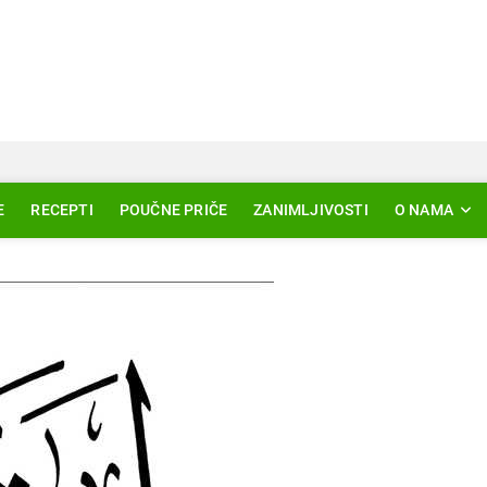
Svjetlo Islama
LAM – EDUKACIJA – AKTUELNOSTI
E
RECEPTI
POUČNE PRIČE
ZANIMLJIVOSTI
O NAMA