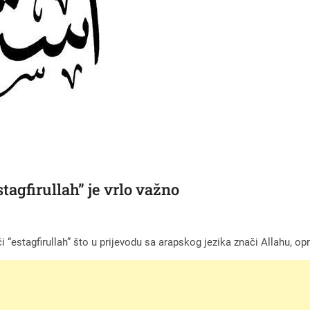
tagfirullah” je vrlo važno
i “estagfirullah” što u prijevodu sa arapskog jezika znači Allahu, opr