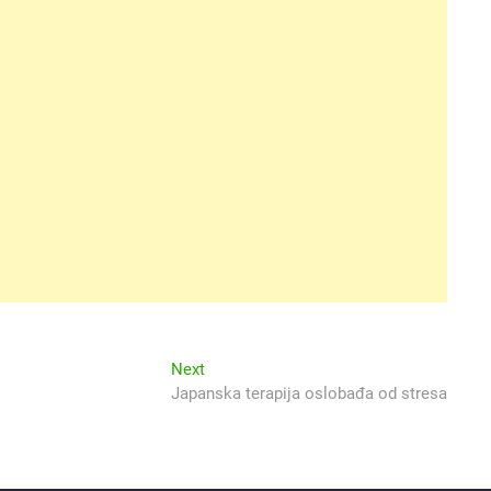
Next
Next
post:
Japanska terapija oslobađa od stresa