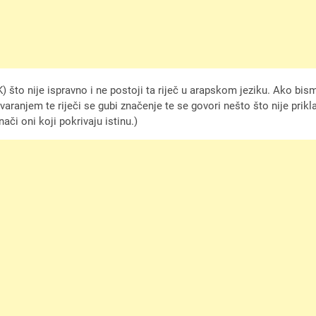
o K) što nije ispravno i ne postoji ta riječ u arapskom jeziku. Ako b
varanjem te riječi se gubi značenje te se govori nešto što nije prikla
ači oni koji pokrivaju istinu.)