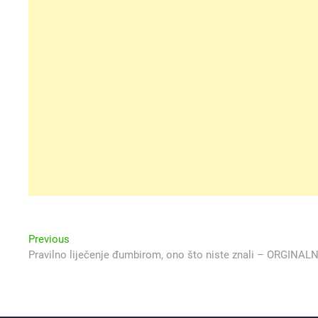
Navigacija
Previous
Previous
post:
Pravilno liječenje đumbirom, ono što niste znali – ORGINAL
objava