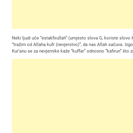
Neki ljudi uče “estakfirullah” (umjesto slova G, koriste slov
“tražim od Allaha kufr (nevjerstvo)”, da nas Allah sačuva. Izgo
Kur’anu se za nevjernike kaže “kuffar” odnosno “kafirun” što zn