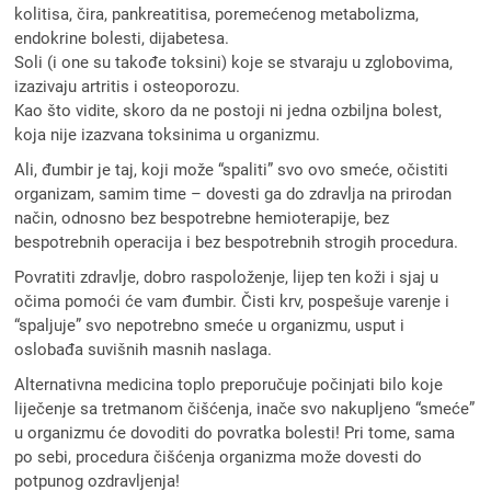
kolitisa, čira, pankreatitisa, poremećenog metabolizma,
endokrine bolesti, dijabetesa.
Soli (i one su takođe toksini) koje se stvaraju u zglobovima,
izazivaju artritis i osteoporozu.
Kao što vidite, skoro da ne postoji ni jedna ozbiljna bolest,
koja nije izazvana toksinima u organizmu.
Ali, đumbir je taj, koji može “spaliti” svo ovo smeće, očistiti
organizam, samim time – dovesti ga do zdravlja na prirodan
način, odnosno bez bespotrebne hemioterapije, bez
bespotrebnih operacija i bez bespotrebnih strogih procedura.
Povratiti zdravlje, dobro raspoloženje, lijep ten koži i sjaj u
očima pomoći će vam đumbir. Čisti krv, pospešuje varenje i
“spaljuje” svo nepotrebno smeće u organizmu, usput i
oslobađa suvišnih masnih naslaga.
Alternativna medicina toplo preporučuje počinjati bilo koje
liječenje sa tretmanom čišćenja, inače svo nakupljeno “smeće”
u organizmu će dovoditi do povratka bolesti! Pri tome, sama
po sebi, procedura čišćenja organizma može dovesti do
potpunog ozdravljenja!