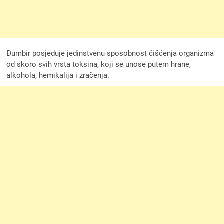
Đumbir posjeduje jedinstvenu sposobnost čišćenja organizma
od skoro svih vrsta toksina, koji se unose putem hrane,
alkohola, hemikalija i zračenja.