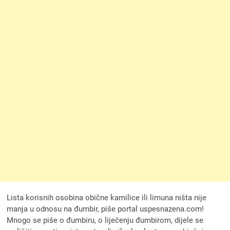
Lista korisnih osobina obične kamilice ili limuna ništa nije
manja u odnosu na đumbir, piše portal uspesnazena.com!
Mnogo se piše o đumbiru, o liječenju đumbirom, dijele se