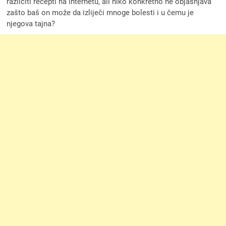
različiti recepti na internetu, ali niko konkretno ne objašnjava
zašto baš on može da izliječi mnoge bolesti i u čemu je
njegova tajna?