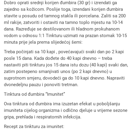
Dobro oprati srednji korijen đumbira (30 gr) i izrendati ga
zajedno sa kožicom. Poslije toga, izrendani korijen đumbira
stavite u posudu od tamnog stakla ili porcelana. Zaliti sa 200
ml rakije, zatvoriti i ostaviti na tamno toplo mjestu na 10-14
dana. Razređuje se destilovanom ili hladnom prokuhanom
vodom u odnosu 1:1 Tinkturu uzimati na prazan stomak 10-15
minuta prije jela prema slijedećoj šemi:
Treba počinjati sa 10 kapi , povećavajući svaki dan po 2 kapi
posle 15 dana. Kada dođete do 40 kapi dnevno – treba
nastaviti piti tinkturu jos 15 dana istu dozu (40 kapi) svaki dan,
zatim postepeno smanjivati unos (po 2 kapi dnevno) u
suprotnom smjeru, dovodeći ga do 10 kapi dnevno. Napraviti
dvonedeljnu pauzu i ponoviti tretman.
Tinktura od đumbira “Imunitet”
Ova tinktura od đumbira ima izuzetan efekat u poboljšanju
imuniteta cijelog organizma i odlično djeluje u vrijeme sezone
gripa, prehlada i respiratornih infekcija.
Recept za tinkturu za imunitet: