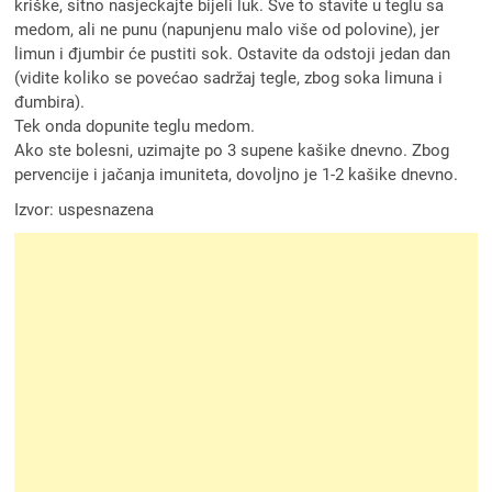
kriške, sitno nasjeckajte bijeli luk. Sve to stavite u teglu sa
medom, ali ne punu (napunjenu malo više od polovine), jer
limun i đjumbir će pustiti sok. Ostavite da odstoji jedan dan
(vidite koliko se povećao sadržaj tegle, zbog soka limuna i
đumbira).
Tek onda dopunite teglu medom.
Ako ste bolesni, uzimajte po 3 supene kašike dnevno. Zbog
pervencije i jačanja imuniteta, dovoljno je 1-2 kašike dnevno.
Izvor: uspesnazena