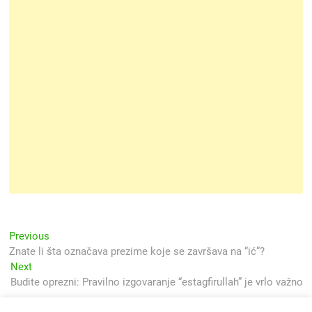
Navigacija
Previous
Previous
post:
Znate li šta označava prezime koje se završava na “ić”?
objava
Next
Next
post:
Budite oprezni: Pravilno izgovaranje “estagfirullah” je vrlo važno