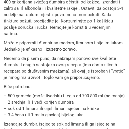
400 gr korijena svježeg đumbira očistiti od kožice, izrendati i
zaliti sa 1l alkohola ili kvalitetne rakije . Ostaviti da odstoji 3-4
nedelje na toplom mjestu, povremeno promućkati. Kada
tinktura požuti, procijedite je. Konzumirajte po 1 kašikicu
poslije doručka i ručka. Nemojte je koristiti u večernjim
satima.
Možete pripremiti đumbir sa medom, limunom i bijelim lukom.
Jednako je efikasno i izuzetno zdravo.
Nećemo da pišem puno, da nabrajam ponovo sve kvalitete
đumbira i drugih sastojaka ovog recepta (ima dosta sličnih
recepata po društvenim mrežama), ali ovaj je isproban i “vratio”
je mnogima u život i toplo vam ga preporučujemo.
Biće potrebno:
– 500 gr meda (može livadski) i tegla od 700-800 ml (ne manja)
– 2 srednja ili 1 veći korijen đumbira
– sok od 1 limuna ili cijeli limun isječen na kriške
– 3-4 čena (ili 1 mala glavica) bijelog luka
Izrendajte đumbir, iscjedite sok od limuna ili ga isjecite na