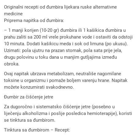
Originalni recepti od đumbira lijekara ruske alternativne
medicine
Priprema napitka od đumbira:
– 1 manji korijen (10-20 gr) đumbira ili 1 kašikica đumbira u
prahu zaliti sa 200 ml vrele prokuhane vode i ostaviti da odstoji
10 minuta. Dodati kašikicu meda i sok od limuna (po ukusu).
Uzimati: pola ujutru na prazan stomak, pola sata prije jela,
drugu polovinu u toku dana u manjim gutljajima između
obroka.
Ovaj napitak ubrzava metabolizam, neutrališe nagomilane
toksine u organizmu i pomaže boljem varenju hrane. Napitak
možete konzumirati svakodnevno.
Đumbir za čišćenje jetre
Za dugoročno i sistematsko čišćenje jetre (posebno u
liječenju alkoholizma i poslije posledica hemioterapije), koristi
se tinktura sa đumbirom.
Tinktura sa đumbirom – Recept: