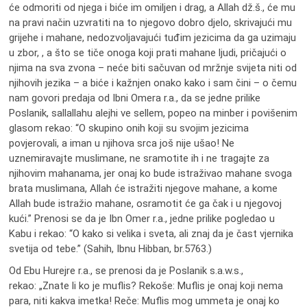
će odmoriti od njega i biće im omiljen i drag, a Allah dž.š., će mu
na pravi način uzvratiti na to njegovo dobro djelo, skrivajući mu
grijehe i mahane, nedozvoljavajući tuđim jezicima da ga uzimaju
u zbor, , a što se tiče onoga koji prati mahane ljudi, pričajući o
njima na sva zvona – neće biti sačuvan od mržnje svijeta niti od
njihovih jezika – a biće i kažnjen onako kako i sam čini – o čemu
nam govori predaja od Ibni Omera r.a., da se jedne prilike
Poslanik, sallallahu alejhi ve sellem, popeo na minber i povišenim
glasom rekao: “O skupino onih koji su svojim jezicima
povjerovali, a iman u njihova srca još nije ušao! Ne
uznemiravajte muslimane, ne sramotite ih i ne tragajte za
njihovim mahanama, jer onaj ko bude istraživao mahane svoga
brata muslimana, Allah će istražiti njegove mahane, a kome
Allah bude istražio mahane, osramotit će ga čak i u njegovoj
kući.” Prenosi se da je Ibn Omer r.a., jedne prilike pogledao u
Kabu i rekao: “O kako si velika i sveta, ali znaj da je čast vjernika
svetija od tebe.” (Sahih, Ibnu Hibban, br.5763.)
Od Ebu Hurejre r.a., se prenosi da je Poslanik s.a.w.s.,
rekao: „Znate li ko je muflis? Rekoše: Muflis je onaj koji nema
para, niti kakva imetka! Reče: Muflis mog ummeta je onaj ko