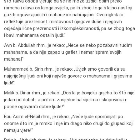
što takva osoba vjeruje da se ne može uzdići osim preko
ramena i glava ostaloga svijeta, pa ih zbog toga stalno nastoji
gaziti ogovarajući ih i mahane im nabrajajući. Ovo ogledalo
reflektuje prezrenost i ništavnost njegove duše i njegovih
osjećaja lične prezrenosti i izkompleksiranosti, pa se zbog toga
i bavi mahanama ostalih ljudi.“
Avn b. Abdullah rhm., je rekao: „Neće se neko pozabaviti tuđim
mahanama, a da nije zapao u gaflet i nemar spram svojih
mahana!“
Muhammed b. Sirin rhm., je rekao: „Uvjek smo govorili da su
najgriješniji ljudi oni koji najviše govore o mahanama i grijesima
ljudi!“
Malik b. Dinar rhm., je rekao: „Dosta je čovjeku grijeha to što nije
jedan od dobrih, a potom zasjedne na sijelima i skupovima i
počne ogovarati dobre ljude!“
Ebu Asim el-Nebil rhm., je rekao: „Neće ljude spominjati po
onome što im je mrsko i nije im drago niko drugi do glupaci koji
nemaju vjere!“