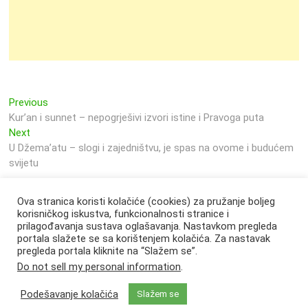
Previous
Navigacija
Previous
post:
Kur’an i sunnet – nepogrješivi izvori istine i Pravoga puta
objava
Next
Next
post:
U Džema’atu – slogi i zajedništvu, je spas na ovome i budućem
svijetu
Ova stranica koristi kolačiće (cookies) za pružanje boljeg
korisničkog iskustva, funkcionalnosti stranice i
prilagođavanja sustava oglašavanja. Nastavkom pregleda
portala slažete se sa korištenjem kolačića. Za nastavak
pregleda portala kliknite na “Slažem se”.
Do not sell my personal information
.
Podešavanje kolačića
Slažem se
Svjetlo Islama
| Designed by:
Theme Freesia
|
WordPress
| © Copyright All