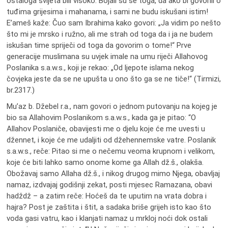
ostaloga svijeta bili visoko. Bojali su se toga, da ako bi govorili o
tuđima grijesima i mahanama, i sami ne budu iskušani istim!
E’ameš kaže: Čuo sam Ibrahima kako govori: „Ja vidim po nešto
što mi je mrsko i ružno, ali me strah od toga da i ja ne budem
iskušan time spriječi od toga da govorim o tome!“ Prve
generacije muslimana su uvjek imale na umu riječi Allahovog
Poslanika s.a.w.s., koji je rekao: „Od ljepote islama nekog
čovjeka jeste da se ne upušta u ono što ga se ne tiče!“ (Tirmizi,
br.2317.)
Mu’az b. Džebel r.a., nam govori o jednom putovanju na kojeg je
bio sa Allahovim Poslanikom s.a.w.s., kada ga je pitao: “O
Allahov Poslaniče, obavijesti me o djelu koje će me uvesti u
džennet, i koje će me udaljiti od džehennemske vatre. Poslanik
s.a.w.s., reče: Pitao si me o nečemu veoma krupnom i velikom,
koje će biti lahko samo onome kome ga Allah dž.š., olakša.
Obožavaj samo Allaha dž.š., i nikog drugog mimo Njega, obavljaj
namaz, izdvajaj godišnji zekat, posti mjesec Ramazana, obavi
hadždž – a zatim reče: Hoćeš da te uputim na vrata dobra i
hajra? Post je zaštita i štit, a sadaka briše grijeh isto kao što
voda gasi vatru, kao i klanjati namaz u mrkloj noći dok ostali