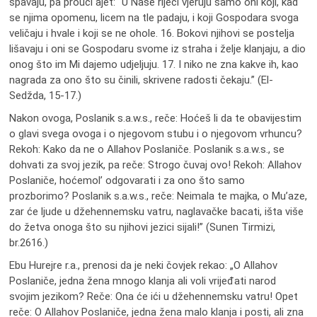
spavaju, pa prouči ajet: “U Naše riječi vjeruju samo oni koji, kad
se njima opomenu, licem na tle padaju, i koji Gospodara svoga
veličaju i hvale i koji se ne ohole. 16. Bokovi njihovi se postelja
lišavaju i oni se Gospodaru svome iz straha i želje klanjaju, a dio
onog što im Mi dajemo udjeljuju. 17. I niko ne zna kakve ih, kao
nagrada za ono što su činili, skrivene radosti čekaju.” (El-
Sedžda, 15-17.)
Nakon ovoga, Poslanik s.a.w.s., reče: Hoćeš li da te obavijestim
o glavi svega ovoga i o njegovom stubu i o njegovom vrhuncu?
Rekoh: Kako da ne o Allahov Poslaniče. Poslanik s.a.w.s., se
dohvati za svoj jezik, pa reče: Strogo čuvaj ovo! Rekoh: Allahov
Poslaniče, hoćemol’ odgovarati i za ono što samo
prozborimo? Poslanik s.a.w.s., reče: Neimala te majka, o Mu’aze,
zar će ljude u džehennemsku vatru, naglavačke bacati, išta više
do žetva onoga što su njihovi jezici sijali!” (Sunen Tirmizi,
br.2616.)
Ebu Hurejre r.a., prenosi da je neki čovjek rekao: „O Allahov
Poslaniče, jedna žena mnogo klanja ali voli vrijeđati narod
svojim jezikom? Reče: Ona će ići u džehennemsku vatru! Opet
reče: O Allahov Poslaniče, jedna žena malo klanja i posti, ali zna