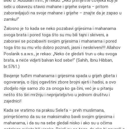
Bekr b. Abdullah rhm., je rekao: „Ako primjetite čovjeka koji je
sebi u obavezu stavio mahane i grijehe svijeta – pritom
zaboravljajući na svoje mahane i grijehe – znajte da je zapao u
zamku!“
Žalosno je to kada se neko pozabavi grijesima i mahanama
svoga brata i pored toga što su mu bili tajni i skriveni, a
zaboravi se pozabaviti svojim grijesima i mahanama i pored
toga što su mu vrlo dobro poznati, jasni i neskriveni!!! Allahov
Poslanik s.a.w.s., je rekao: „Neko će gledati trun u oku svoga
brata, a neće vidjeti balvan kod sebe!“ (Sahih, Ibnu Hibban,
br.5761.)
Bavjenje tuđim mahanama i grijesima spada u grijeh gibeta i
ogovaranja, o čijoj ogavštini zbore brojni ajeti i hadisi, a ovo
zlodjelo nije samo zlo za onoga ko ga čini, već je u pitanju
nešto što širi mržnju i neprijateljstvo u jednom društvu i
zajednici!
Kada se vratimo na praksu Selefa – prvih muslimana,
primjetićemo da su se maksimalno bavili svojim grijesima i
mahanama, i da su na sebe gledali nisko i ako su u očima