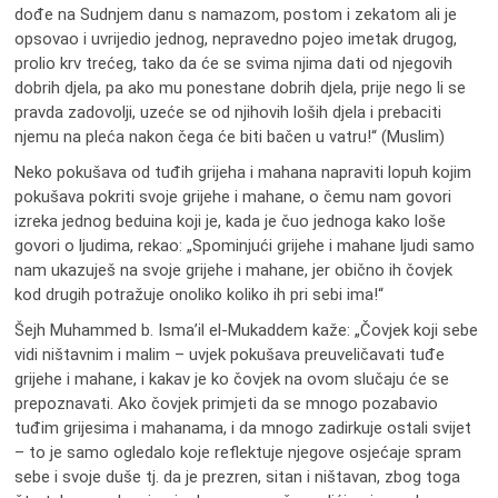
dođe na Sudnjem danu s namazom, postom i zekatom ali je
opsovao i uvrijedio jednog, nepravedno pojeo imetak drugog,
prolio krv trećeg, tako da će se svima njima dati od njegovih
dobrih djela, pa ako mu ponestane dobrih djela, prije nego li se
pravda zadovolji, uzeće se od njihovih loših djela i prebaciti
njemu na pleća nakon čega će biti bačen u vatru!“ (Muslim)
Neko pokušava od tuđih grijeha i mahana napraviti lopuh kojim
pokušava pokriti svoje grijehe i mahane, o čemu nam govori
izreka jednog beduina koji je, kada je čuo jednoga kako loše
govori o ljudima, rekao: „Spominjući grijehe i mahane ljudi samo
nam ukazuješ na svoje grijehe i mahane, jer obično ih čovjek
kod drugih potražuje onoliko koliko ih pri sebi ima!“
Šejh Muhammed b. Isma’il el-Mukaddem kaže: „Čovjek koji sebe
vidi ništavnim i malim – uvjek pokušava preuveličavati tuđe
grijehe i mahane, i kakav je ko čovjek na ovom slučaju će se
prepoznavati. Ako čovjek primjeti da se mnogo pozabavio
tuđim grijesima i mahanama, i da mnogo zadirkuje ostali svijet
– to je samo ogledalo koje reflektuje njegove osjećaje spram
sebe i svoje duše tj. da je prezren, sitan i ništavan, zbog toga