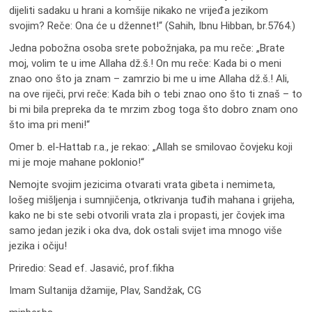
dijeliti sadaku u hrani a komšije nikako ne vrijeđa jezikom
svojim? Reče: Ona će u džennet!“ (Sahih, Ibnu Hibban, br.5764.)
Jedna pobožna osoba srete pobožnjaka, pa mu reče: „Brate
moj, volim te u ime Allaha dž.š.! On mu reče: Kada bi o meni
znao ono što ja znam – zamrzio bi me u ime Allaha dž.š.! Ali,
na ove riječi, prvi reče: Kada bih o tebi znao ono što ti znaš – to
bi mi bila prepreka da te mrzim zbog toga što dobro znam ono
što ima pri meni!“
Omer b. el-Hattab r.a., je rekao: „Allah se smilovao čovjeku koji
mi je moje mahane poklonio!“
Nemojte svojim jezicima otvarati vrata gibeta i nemimeta,
lošeg mišljenja i sumnjičenja, otkrivanja tuđih mahana i grijeha,
kako ne bi ste sebi otvorili vrata zla i propasti, jer čovjek ima
samo jedan jezik i oka dva, dok ostali svijet ima mnogo više
jezika i očiju!
Priredio: Sead ef. Jasavić, prof.fikha
Imam Sultanija džamije, Plav, Sandžak, CG