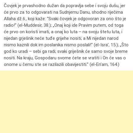
Čovjek je prvashodno dužan da popravlja sebe i svoju dušu, jer
će prvo za to odgovarati na Sudnjemu Danu, shodno riječima
Allaha dž.š., koji kaže: “Svaki čovjek je odgovoran za ono što je
radio!“ (el-Muddesir, 38.); „Onaj koji ide Pravim putem, od toga
će prvo on koristi imati, a onaj ko luta – na svoju štetu luta, i
nijedan grješnik neće tuđe grijehe nositi; a Mi nijedan narod
nismo kaznili dok im poslanika nismo poslali!“ (el-Isra’, 15.); „Što
god ko uradi – sebi ga radi; svaki griješnik će samo svoje breme
nositi. Na kraju, Gospodaru svome ćete se vratiti i On će vas o
onome u čemu ste se razilazili obavijestiti.” (el-En’am, 164.)