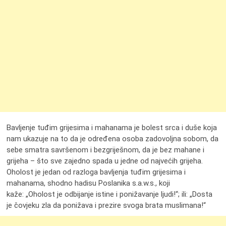
Bavljenje tuđim grijesima i mahanama je bolest srca i duše koja
nam ukazuje na to da je određena osoba zadovoljna sobom, da
sebe smatra savršenom i bezgriješnom, da je bez mahane i
grijeha – što sve zajedno spada u jedne od najvećih grijeha.
Oholost je jedan od razloga bavljenja tuđim grijesima i
mahanama, shodno hadisu Poslanika s.a.w.s., koji
kaže: „Oholost je odbijanje istine i ponižavanje ljudi!“; ili: „Dosta
je čovjeku zla da ponižava i prezire svoga brata muslimana!“