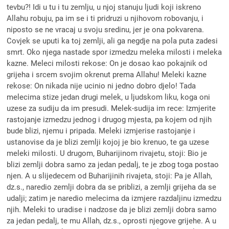
tevbu?! Idi u tu i tu zemlju, u njoj stanuju ljudi koji iskreno
Allahu robuju, pa im se i ti pridruzi u njihovom robovanju, i
niposto se ne vracaj u svoju sredinu, jer je ona pokvarena.
Covjek se uputi ka toj zemlji, ali ga negdje na pola puta zadesi
smrt. Oko njega nastade spor izmedzu meleka milosti i meleka
kazne. Meleci milosti rekose: On je dosao kao pokajnik od
grijeha i srcem svojim okrenut prema Allahu! Meleki kazne
rekose: On nikada nije ucinio ni jedno dobro djelo! Tada
melecima stize jedan drugi melek, u ljudskom liku, koga oni
uzese za sudiju da im presudi. Melek-sudija im rece: Izmjerite
rastojanje izmedzu jednog i drugog mjesta, pa kojem od njih
bude blizi, njemu i pripada. Meleki izmjerise rastojanje i
ustanovise da je blizi zemlji kojoj je bio krenuo, te ga uzese
meleki milosti. U drugom, Buharijinom rivajetu, stoji: Bio je
blizi zemlji dobra samo za jedan pedalj, te je zbog toga postao
njen. A u slijedecem od Buharijinih rivajeta, stoji: Pa je Allah,
dz.s., naredio zemlji dobra da se priblizi, a zemlji grijeha da se
udalji; zatim je naredio melecima da izmjere razdaljinu izmedzu
njih. Meleki to uradise i nadzose da je blizi zemlji dobra samo
za jedan pedalj, te mu Allah, dz.s., oprosti njegove grijehe. A u