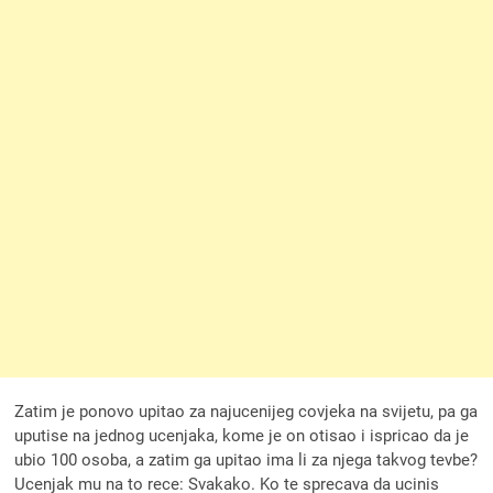
Zatim je ponovo upitao za najucenijeg covjeka na svijetu, pa ga
uputise na jednog ucenjaka, kome je on otisao i ispricao da je
ubio 100 osoba, a zatim ga upitao ima li za njega takvog tevbe?
Ucenjak mu na to rece: Svakako. Ko te sprecava da ucinis