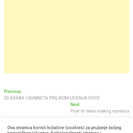
Navigacija
Previous
Previous
post:
20 ADABA I SUNNETA PRILIKOM UCENJA DOVE
objava
Next
Next
post:
Post tri dana svakog mjeseca
Ova stranica koristi kolačiće (cookies) za pružanje boljeg