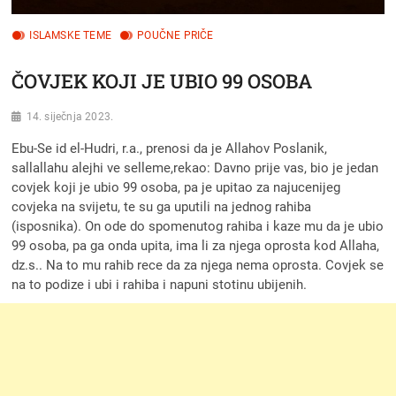
ISLAMSKE TEME
POUČNE PRIČE
ČOVJEK KOJI JE UBIO 99 OSOBA
14. siječnja 2023.
Ebu-Se id el-Hudri, r.a., prenosi da je Allahov Poslanik,
sallallahu alejhi ve selleme,rekao: Davno prije vas, bio je jedan
covjek koji je ubio 99 osoba, pa je upitao za najucenijeg
covjeka na svijetu, te su ga uputili na jednog rahiba
(isposnika). On ode do spomenutog rahiba i kaze mu da je ubio
99 osoba, pa ga onda upita, ima li za njega oprosta kod Allaha,
dz.s.. Na to mu rahib rece da za njega nema oprosta. Covjek se
na to podize i ubi i rahiba i napuni stotinu ubijenih.