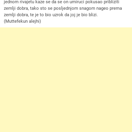
jednom rivajetu kaze se da se on umiruci pokusao pribliziti
zemlji dobra, tako sto se posljednjom snagom nageo prema
zemlji dobra, te je to bio uzrok da joj je bio blizi.
(Muttefekun alejhi)