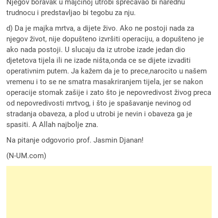
Njegov boravak u majcinoj utrobi sprecavao bi narednu
trudnocu i predstavljao bi tegobu za nju.
d) Da je majka mrtva, a dijete živo. Ako ne postoji nada za
njegov život, nije dopušteno izvršiti operaciju, a dopušteno je
ako nada postoji. U slucaju da iz utrobe izade jedan dio
djetetova tijela ili ne izade ništa,onda ce se dijete izvaditi
operativnim putem. Ja kažem da je to prece,narocito u našem
vremenu i to se ne smatra masakriranjem tijela, jer se nakon
operacije stomak zašije i zato što je nepovredivost živog preca
od nepovredivosti mrtvog, i što je spašavanje nevinog od
stradanja obaveza, a plod u utrobi je nevin i obaveza ga je
spasiti. A Allah najbolje zna.
Na pitanje odgovorio prof. Jasmin Djanan!
(N-UM.com)