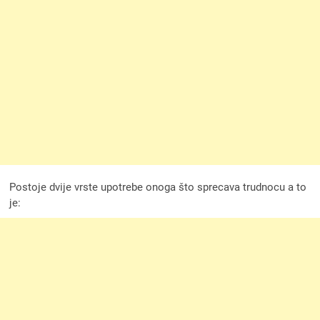
Postoje dvije vrste upotrebe onoga što sprecava trudnocu a to
je: