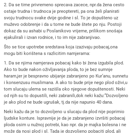
2. Da se time privremeno sprecava zacece, npr.da žena cesto
ostaje trudna i trudnoca je preoptereti, pa ona želi planirati
svoju trudnocu svake dvije godine i sl. To je dopušteno uz
muževo odobrenje i da u tome ne bude štete po nju. Postoji
dokaz da su ashabi u Poslanikovo vrijeme, prilikom snošaja
ejakulirali i izvan rodnice, i to im nije zabranjivao.
Što se tice upotrebe sredstava koja izazivaju pobacaj,ona
mogu biti korištena s razlicitim namjerama:
1. Da se njima namjerava pobacaj kako bi žena izgubila plod.
Ako to bude nakon oživljavanja ploda, to je bez sumnje
haram,jer je bespravno ubijanje zabranjeno po Kur’anu, sunnetu
i konsenzusu muslimana. A ako to bude prije nego plod oživi,u
tom slucaju ulema se razišla oko njegove dopuštenosti. Neki
od njih su to dopustili, neki zabranili,dok neki kažu:”Dozvoljeno
je ako plod ne bude ugrušak, tj.da nije napunio 40 dana.
Neki kažu da je to dozvoljeno u slucaju da plod nije poprimio
ljudske konture. Ispravnije je da je zabranjeno izvršiti pobacaj
ploda osim u nužnoj potrebi, kao npr. da je majka bolesna i ne
može da nosi plod i sl. Tada je dozvoljeno pobaciti plod, ali