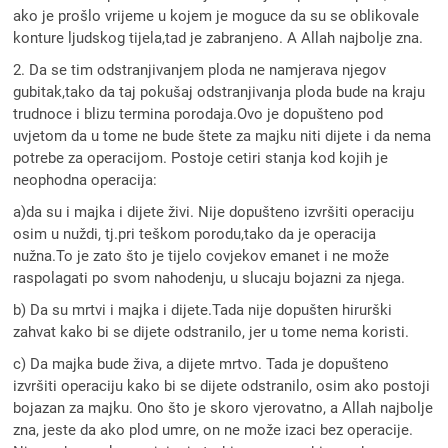
ako je prošlo vrijeme u kojem je moguce da su se oblikovale
konture ljudskog tijela,tad je zabranjeno. A Allah najbolje zna.
2. Da se tim odstranjivanjem ploda ne namjerava njegov
gubitak,tako da taj pokušaj odstranjivanja ploda bude na kraju
trudnoce i blizu termina porodaja.Ovo je dopušteno pod
uvjetom da u tome ne bude štete za majku niti dijete i da nema
potrebe za operacijom. Postoje cetiri stanja kod kojih je
neophodna operacija:
a)da su i majka i dijete živi. Nije dopušteno izvršiti operaciju
osim u nuždi, tj.pri teškom porodu,tako da je operacija
nužna.To je zato što je tijelo covjekov emanet i ne može
raspolagati po svom nahodenju, u slucaju bojazni za njega.
b) Da su mrtvi i majka i dijete.Tada nije dopušten hirurški
zahvat kako bi se dijete odstranilo, jer u tome nema koristi.
c) Da majka bude živa, a dijete mrtvo. Tada je dopušteno
izvršiti operaciju kako bi se dijete odstranilo, osim ako postoji
bojazan za majku. Ono što je skoro vjerovatno, a Allah najbolje
zna, jeste da ako plod umre, on ne može izaci bez operacije.