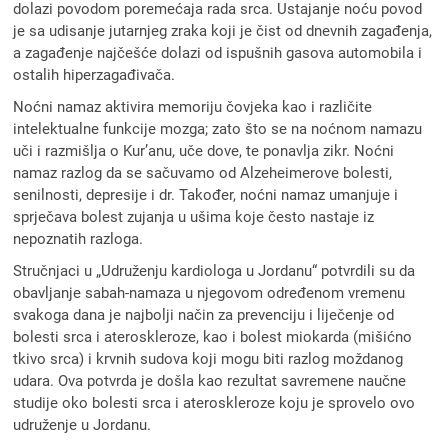
dolazi povodom poremećaja rada srca. Ustajanje noću povod
je sa udisanje jutarnjeg zraka koji je čist od dnevnih zagađenja,
a zagađenje najčešće dolazi od ispušnih gasova automobila i
ostalih hiperzagađivača.
Noćni namaz aktivira memoriju čovjeka kao i različite
intelektualne funkcije mozga; zato što se na noćnom namazu
uči i razmišlja o Kur’anu, uče dove, te ponavlja zikr. Noćni
namaz razlog da se sačuvamo od Alzeheimerove bolesti,
senilnosti, depresije i dr. Također, noćni namaz umanjuje i
sprječava bolest zujanja u ušima koje često nastaje iz
nepoznatih razloga.
Stručnjaci u „Udruženju kardiologa u Jordanu“ potvrdili su da
obavljanje sabah-namaza u njegovom određenom vremenu
svakoga dana je najbolji način za prevenciju i liječenje od
bolesti srca i ateroskleroze, kao i bolest miokarda (mišićno
tkivo srca) i krvnih sudova koji mogu biti razlog moždanog
udara. Ova potvrda je došla kao rezultat savremene naučne
studije oko bolesti srca i ateroskleroze koju je sprovelo ovo
udruženje u Jordanu.