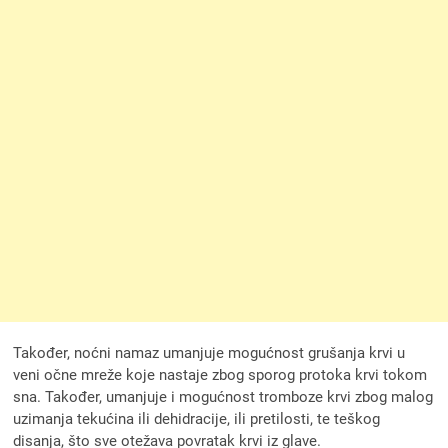
Također, noćni namaz umanjuje mogućnost grušanja krvi u
veni očne mreže koje nastaje zbog sporog protoka krvi tokom
sna. Također, umanjuje i mogućnost tromboze krvi zbog malog
uzimanja tekućina ili dehidracije, ili pretilosti, te teškog
disanja, što sve otežava povratak krvi iz glave.