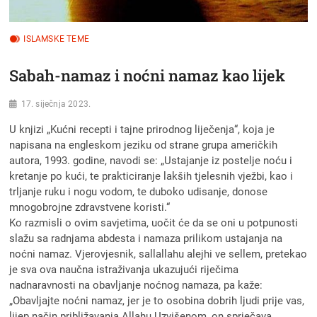
ISLAMSKE TEME
Sabah-namaz i noćni namaz kao lijek
17. siječnja 2023.
U knjizi „Kućni recepti i tajne prirodnog liječenja“, koja je
napisana na engleskom jeziku od strane grupa američkih
autora, 1993. godine, navodi se: „Ustajanje iz postelje noću i
kretanje po kući, te prakticiranje lakših tjelesnih vježbi, kao i
trljanje ruku i nogu vodom, te duboko udisanje, donose
mnogobrojne zdravstvene koristi.“
Ko razmisli o ovim savjetima, uočit će da se oni u potpunosti
slažu sa radnjama abdesta i namaza prilikom ustajanja na
noćni namaz. Vjerovjesnik, sallallahu alejhi ve sellem, pretekao
je sva ova naučna istraživanja ukazujući riječima
nadnaravnosti na obavljanje noćnog namaza, pa kaže:
„Obavljajte noćni namaz, jer je to osobina dobrih ljudi prije vas,
lijep način približavanja Allahu Uzvišenom, on sprječava