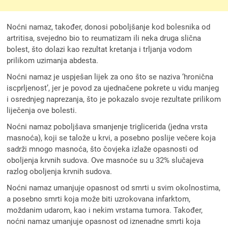
Noćni namaz, također, donosi poboljšanje kod bolesnika od
artritisa, svejedno bio to reumatizam ili neka druga slična
bolest, što dolazi kao rezultat kretanja i trljanja vodom
prilikom uzimanja abdesta.
Noćni namaz je uspješan lijek za ono što se naziva ‘hronična
iscprljenost’, jer je povod za ujednačene pokrete u vidu manjeg
i osrednjeg naprezanja, što je pokazalo svoje rezultate prilikom
liječenja ove bolesti.
Noćni namaz poboljšava smanjenje triglicerida (jedna vrsta
masnoća), koji se talože u krvi, a posebno poslije večere koja
sadrži mnogo masnoća, što čovjeka izlaže opasnosti od
oboljenja krvnih sudova. Ove masnoće su u 32% slučajeva
razlog oboljenja krvnih sudova.
Noćni namaz umanjuje opasnost od smrti u svim okolnostima,
a posebno smrti koja može biti uzrokovana infarktom,
moždanim udarom, kao i nekim vrstama tumora. Također,
noćni namaz umanjuje opasnost od iznenadne smrti koja