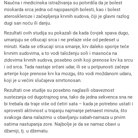
Naučna i medicinska istraživanja su potvrdila da je bolest
miokarda srca jedna od najopasnijih bolesti, kao i bolest
ateroskleroze i začepljenja krvnih sudova, čiji je glavni razlog
dugi san noću ili danju.
Rezultati ovih studija su pokazali da kada čovjek spava dugo,
umanjuju se otkucaji srca i ne prelaze više od pedeset u
minuti. Kada se otkucaji srca smanje, krv daleko sporije teče
krvnim sudovima, a to vodi taloženju soli i masnoća na
zidovima krvnih sudova, posebno onih koji prenose krv ka srcu
i od srca. Tada nastaje srčani udar, ili se u potpunosti začepe
arterije koje prenose krv ka mozgu, što vodi moždanom udaru,
koji je u većini slučajeva smrtonosan.
Rezultati ove studije su posebno naglasili obaveznost
sustezanja od dugotrajnog sna, tako da jedna sekvenca sna ne
bi trebala da traje više od četiri sata – kada je potrebno ustati i
sprovesti aktivnost u trajanju najmanje petnaest minuta, što
svakoga dana nalazimo u obavljanju sabah-namaza u prvim
satima nastupanja zore. Najbolje je da se namaz obavi u
džamiji, tj. u džematu.