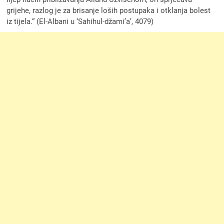
grijehe, razlog je za brisanje loših postupaka i otklanja bolest
iz tijela.“ (El-Albani u ‘Sahihul-džami’a’, 4079)