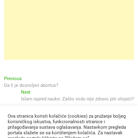
Navigacija
Previous
Previous
post:
Da li je dozvoljen abortus?
objava
Next
Next
post:
Islam ispred nauke: Zašto vodu nije zdravo piti stojeći?
Ova stranica koristi kolačiće (cookies) za pružanje boljeg
korisničkog iskustva, funkcionalnosti stranice i
prilagođavanja sustava oglašavanja. Nastavkom pregleda
portala slažete se sa korištenjem kolačića. Za nastavak