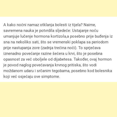
A kako noćni namaz otklanja bolesti iz tijela? Naime,
savremena nauka je potvrdila sljedeće: Ustajanje noću
umanjuje lučenje hormona kortizola,a posebno prije buđenja iz
sna na nekoliko sati, što se vremenski poklapa sa periodom
prije nastupanja zore (zadnja trećina noći). To sprječava
iznenadno povećanje razine šećera u krvi, što je posebna
opasnost za već oboljele od dijabetesa. Također, ovaj hormon
je povod naglog povećavanja krvnog pritiska, što vodi
moždanom udaru i srčanim tegobama, posebno kod bolesnika
koji već osjećaju ove simptome.