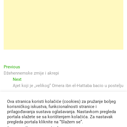
Navigacija
Previous
Previous
post:
Džehennemske zmije i akrepi
objava
Next
Next
post:
Ajet koji je „velikog“ Omera ibn el-Hattaba bacio u postelju
Ova stranica koristi kolačiće (cookies) za pružanje boljeg
korisničkog iskustva, funkcionalnosti stranice i
prilagođavanja sustava oglašavanja. Nastavkom pregleda
portala slažete se sa korištenjem kolačića. Za nastavak
pregleda portala kliknite na “Slažem se”.