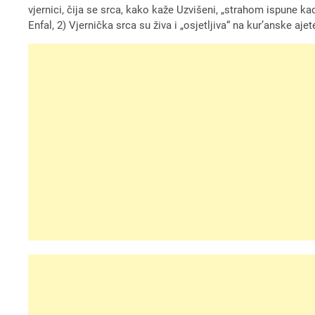
vjernici, čija se srca, kako kaže Uzvišeni, „strahom ispune k
Enfal, 2) Vjernička srca su živa i „osjetljiva“ na kurʼanske ajet