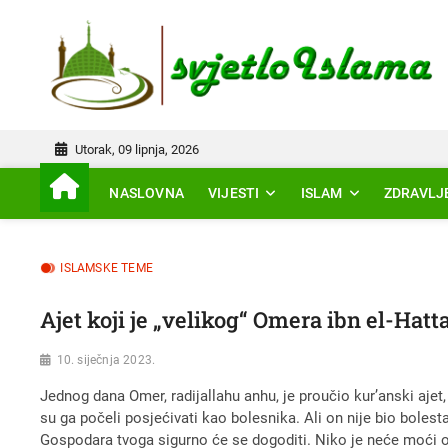
Skip
to
IS
content
Utorak, 09 lipnja, 2026
NASLOVNA
VIJESTI
ISLAM
ZDRAVLJ
ISLAMSKE TEME
Ajet koji je „velikog“ Omera ibn el-Hatt
10. siječnja 2023.
Jednog dana Omer, radijallahu anhu, je proučio kurʼanski ajet, 
su ga počeli posjećivati kao bolesnika. Ali on nije bio bolesta
Gospodara tvoga sigurno će se dogoditi. Niko je neće moći otkl