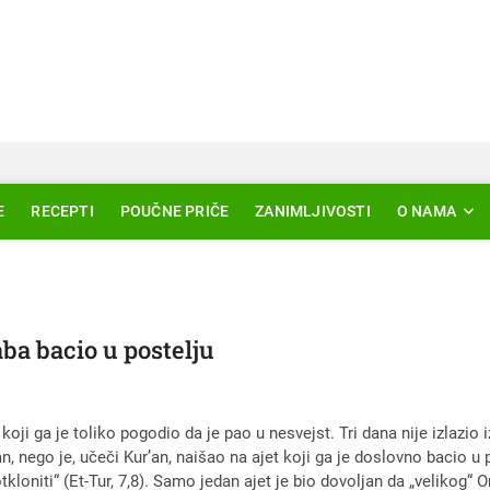
Svjetlo Islama
LAM – EDUKACIJA – AKTUELNOSTI
E
RECEPTI
POUČNE PRIČE
ZANIMLJIVOSTI
O NAMA
aba bacio u postelju
koji ga je toliko pogodio da je pao u nesvejst. Tri dana nije izlazio 
n, nego je, učeči Kurʼan, naišao na ajet koji ga je doslovno bacio u p
oniti“ (Et-Tur, 7,8). Samo jedan ajet je bio dovoljan da „velikog“ O