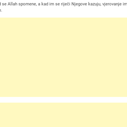
ad se Allah spomene, a kad im se riječi Njegove kazuju, vjerovanje 
e.