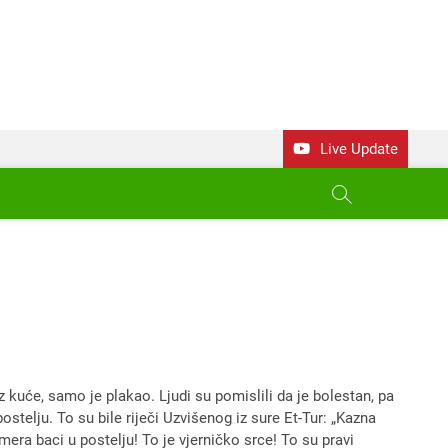
Live Update
iz kuće, samo je plakao. Ljudi su pomislili da je bolestan, pa
ostelju. To su bile riječi Uzvišenog iz sure Et-Tur: „Kazna
mera baci u postelju! To je vjerničko srce! To su pravi