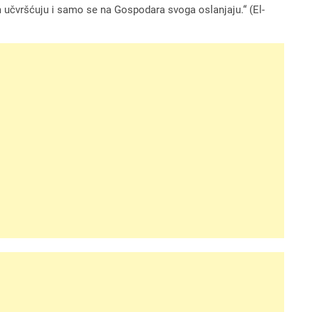
im učvršćuju i samo se na Gospodara svoga oslanjaju.“ (El-