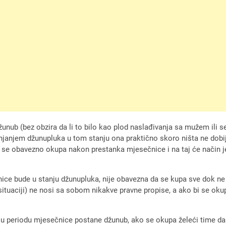
nub (bez obzira da li to bilo kao plod naslađivanja sa mužem ili se
janjem džunupluka u tom stanju ona praktično skoro ništa ne dobija
a se obavezno okupa nakon prestanka mjesečnice i na taj će način 
ice bude u stanju džunupluka, nije obavezna da se kupa sve dok ne
situaciji) ne nosi sa sobom nikakve pravne propise, a ako bi se okup
a u periodu mjesečnice postane džunub, ako se okupa želeći time da 