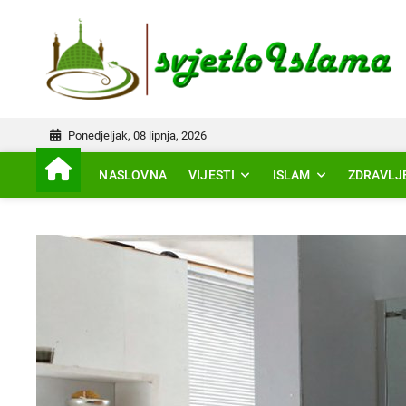
Skip
to
IS
content
Ponedjeljak, 08 lipnja, 2026
NASLOVNA
VIJESTI
ISLAM
ZDRAVLJ