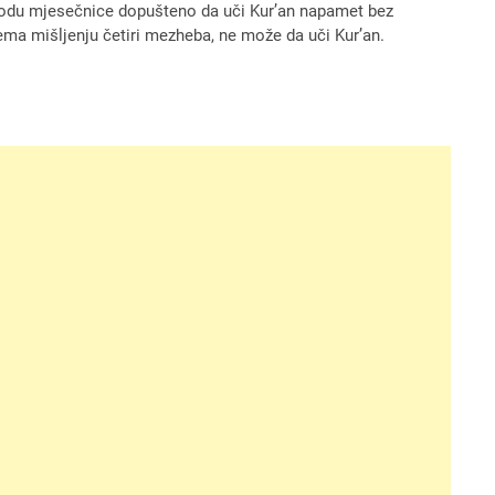
riodu mjesečnice dopušteno da uči Kur’an napamet bez
rema mišljenju četiri mezheba, ne može da uči Kur’an.