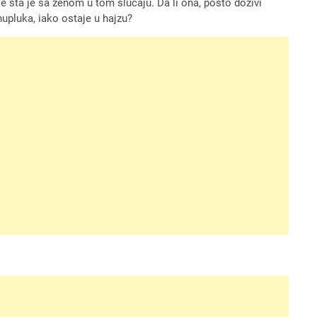
 šta je sa ženom u tom slučaju. Da li ona, pošto doživi
nupluka, iako ostaje u hajzu?