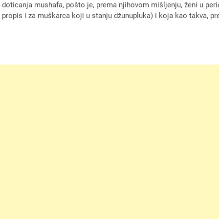
 doticanja mushafa, pošto je, prema njihovom mišljenju, ženi u pe
je propis i za muškarca koji u stanju džunupluka) i koja kao takva, p