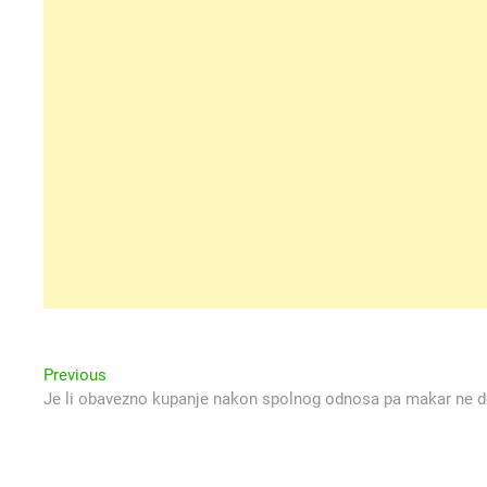
Navigacija
Previous
Previous
post:
Je li obavezno kupanje nakon spolnog odnosa pa makar ne do
objava