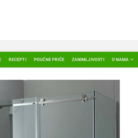
Svjetlo Islama
LAM – EDUKACIJA – AKTUELNOSTI
E
RECEPTI
POUČNE PRIČE
ZANIMLJIVOSTI
O NAMA