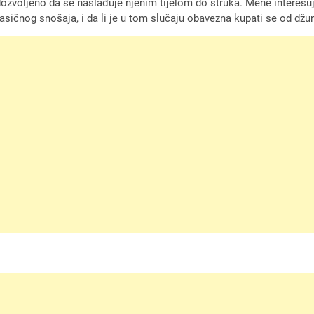
ozvoljeno da se naslađuje njenim tijelom do struka. Mene interesuje
asičnog snošaja, i da li je u tom slučaju obavezna kupati se od džu