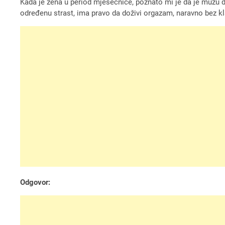
Kada je žena u period mjesečnice, poznato mi je da je mužu d
određenu strast, ima pravo da doživi orgazam, naravno bez kl
Odgovor: