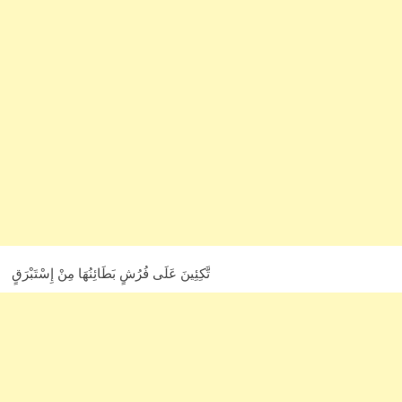
تَّكِئِينَ عَلَى فُرُشٍ بَطَائِنُهَا مِنْ إِسْتَبْرَقٍ