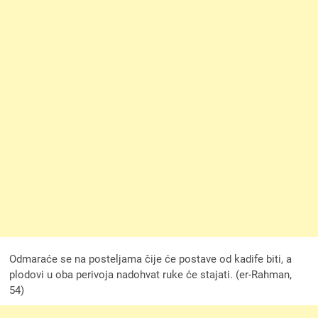
Odmaraće se na posteljama čije će postave od kadife biti, a
plodovi u oba perivoja nadohvat ruke će stajati. (er-Rahman,
54)