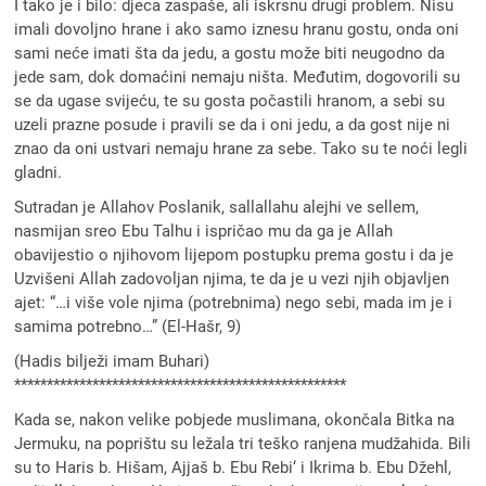
I tako je i bilo: djeca zaspaše, ali iskrsnu drugi problem. Nisu
imali dovoljno hrane i ako samo iznesu hranu gostu, onda oni
sami neće imati šta da jedu, a gostu može biti neugodno da
jede sam, dok domaćini nemaju ništa. Međutim, dogovorili su
se da ugase svijeću, te su gosta počastili hranom, a sebi su
uzeli prazne posude i pravili se da i oni jedu, a da gost nije ni
znao da oni ustvari nemaju hrane za sebe. Tako su te noći legli
gladni.
Sutradan je Allahov Poslanik, sallallahu alejhi ve sellem,
nasmijan sreo Ebu Talhu i ispričao mu da ga je Allah
obavijestio o njihovom lijepom postupku prema gostu i da je
Uzvišeni Allah zadovoljan njima, te da je u vezi njih objavljen
ajet: “…i više vole njima (potrebnima) nego sebi, mada im je i
samima potrebno…” (El-Hašr, 9)
(Hadis bilježi imam Buhari)
***************************************************
Kada se, nakon velike pobjede muslimana, okončala Bitka na
Jermuku, na poprištu su ležala tri teško ranjena mudžahida. Bili
su to Haris b. Hišam, Ajjaš b. Ebu Rebi‘ i Ikrima b. Ebu Džehl,