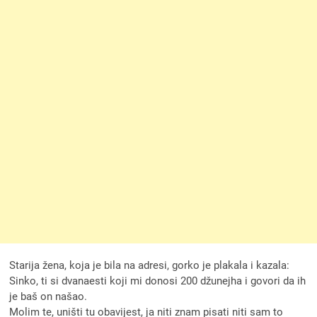
Starija žena, koja je bila na adresi, gorko je plakala i kazala:
Sinko, ti si dvanaesti koji mi donosi 200 džunejha i govori da ih
je baš on našao.
Molim te, uništi tu obavijest, ja niti znam pisati niti sam to