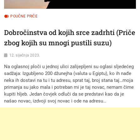
POUČNE PRIČE
Dobročinstva od kojih srce zadrhti (Priče
zbog kojih su mnogi pustili suzu)
12. siječnja 2023.
Na oglasnoj ploči u jednoj ulici zalijepljeni su oglasi sljedećeg
sadžaja: Izgubljeno 200 džunejha (valuta u Egiptu), ko ih nađe
neka ih dostavi na tu i tu adresu, sprat taj, broj stana taj…moja
primanja su jako mala i potreban mi je taj novac, nemam čime
kupiti hljeb. Jedan čovjek odluči da se predstavi kao da je
našao novac, izdvoji svoj novac i ode na adresu…