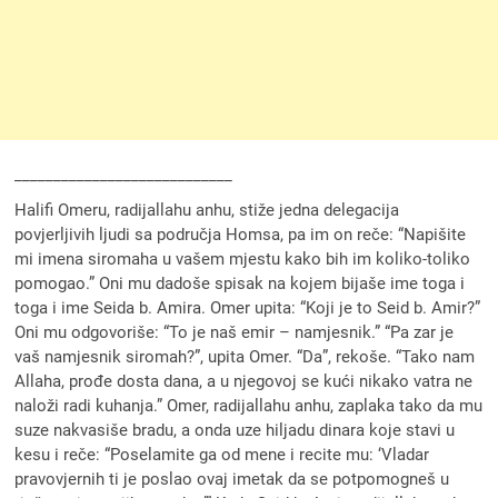
____________________________
Halifi Omeru, radijallahu anhu, stiže jedna delegacija
povjerljivih ljudi sa područja Homsa, pa im on reče: “Napišite
mi imena siromaha u vašem mjestu kako bih im koliko-toliko
pomogao.” Oni mu dadoše spisak na kojem bijaše ime toga i
toga i ime Seida b. Amira. Omer upita: “Koji je to Seid b. Amir?”
Oni mu odgovoriše: “To je naš emir – namjesnik.” “Pa zar je
vaš namjesnik siromah?”, upita Omer. “Da”, rekoše. “Tako nam
Allaha, prođe dosta dana, a u njegovoj se kući nikako vatra ne
naloži radi kuhanja.” Omer, radijallahu anhu, zaplaka tako da mu
suze nakvasiše bradu, a onda uze hiljadu dinara koje stavi u
kesu i reče: “Poselamite ga od mene i recite mu: ‘Vladar
pravovjernih ti je poslao ovaj imetak da se potpomogneš u