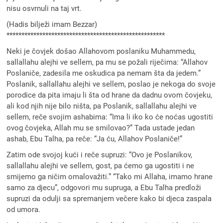
nisu osvrnuli na taj vrt.
(Hadis bilježi imam Bezzar)
*****************************************************
Neki je čovjek došao Allahovom poslaniku Muhammedu,
sallallahu alejhi ve sellem, pa mu se požali riječima: “Allahov
Poslaniče, zadesila me oskudica pa nemam šta da jedem.”
Poslanik, sallallahu alejhi ve sellem, poslao je nekoga do svoje
porodice da pita imaju li šta od hrane da dadnu ovom čovjeku,
ali kod njih nije bilo ništa, pa Poslanik, sallallahu alejhi ve
sellem, reče svojim ashabima: “Ima li iko ko će noćas ugostiti
ovog čovjeka, Allah mu se smilovao?” Tada ustade jedan
ashab, Ebu Talha, pa reče: “Ja ću, Allahov Poslaniče!”
Zatim ode svojoj kući i reče supruzi: “Ovo je Poslanikov,
sallallahu alejhi ve sellem, gost, pa ćemo ga ugostiti i ne
smijemo ga ničim omalovažiti.” “Tako mi Allaha, imamo hrane
samo za djecu”, odgovori mu supruga, a Ebu Talha predloži
supruzi da odulji sa spremanjem večere kako bi djeca zaspala
od umora.