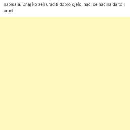
napisala. Onaj ko želi uraditi dobro djelo, naći će načina da to i
uradi!