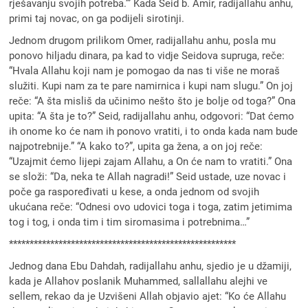
rješavanju svojih potreba.’” Kada Seid b. Amir, radijallahu anhu,
primi taj novac, on ga podijeli sirotinji.
Jednom drugom prilikom Omer, radijallahu anhu, posla mu
ponovo hiljadu dinara, pa kad to vidje Seidova supruga, reče:
“Hvala Allahu koji nam je pomogao da nas ti više ne moraš
služiti. Kupi nam za te pare namirnica i kupi nam slugu.” On joj
reče: “A šta misliš da učinimo nešto što je bolje od toga?” Ona
upita: “A šta je to?” Seid, radijallahu anhu, odgovori: “Dat ćemo
ih onome ko će nam ih ponovo vratiti, i to onda kada nam bude
najpotrebnije.” “A kako to?”, upita ga žena, a on joj reče:
“Uzajmit ćemo lijepi zajam Allahu, a On će nam to vratiti.” Ona
se složi: “Da, neka te Allah nagradi!” Seid ustade, uze novac i
poče ga raspoređivati u kese, a onda jednom od svojih
ukućana reče: “Odnesi ovo udovici toga i toga, zatim jetimima
tog i tog, i onda tim i tim siromasima i potrebnima…”
*******************************************************
Jednog dana Ebu Dahdah, radijallahu anhu, sjedio je u džamiji,
kada je Allahov poslanik Muhammed, sallallahu alejhi ve
sellem, rekao da je Uzvišeni Allah objavio ajet: “Ko će Allahu