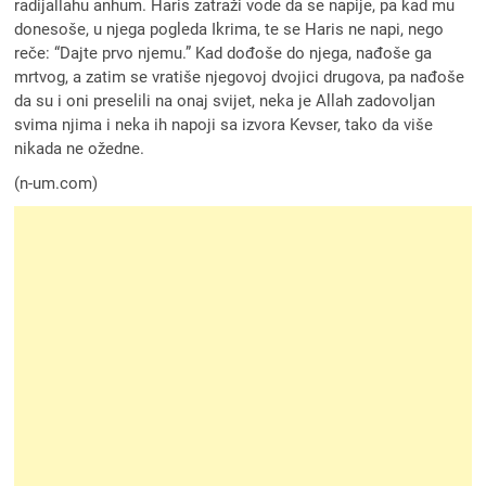
radijallahu anhum. Haris zatraži vode da se napije, pa kad mu
donesoše, u njega pogleda Ikrima, te se Haris ne napi, nego
reče: “Dajte prvo njemu.” Kad dođoše do njega, nađoše ga
mrtvog, a zatim se vratiše njegovoj dvojici drugova, pa nađoše
da su i oni preselili na onaj svijet, neka je Allah zadovoljan
svima njima i neka ih napoji sa izvora Kevser, tako da više
nikada ne ožedne.
(n-um.com)