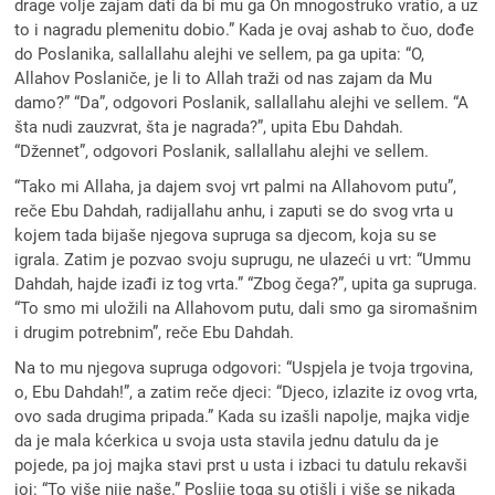
drage volje zajam dati da bi mu ga On mnogostruko vratio, a uz
to i nagradu plemenitu dobio.” Kada je ovaj ashab to čuo, dođe
do Poslanika, sallallahu alejhi ve sellem, pa ga upita: “O,
Allahov Poslaniče, je li to Allah traži od nas zajam da Mu
damo?” “Da”, odgovori Poslanik, sallallahu alejhi ve sellem. “A
šta nudi zauzvrat, šta je nagrada?”, upita Ebu Dahdah.
“Džennet”, odgovori Poslanik, sallallahu alejhi ve sellem.
“Tako mi Allaha, ja dajem svoj vrt palmi na Allahovom putu”,
reče Ebu Dahdah, radijallahu anhu, i zaputi se do svog vrta u
kojem tada bijaše njegova supruga sa djecom, koja su se
igrala. Zatim je pozvao svoju suprugu, ne ulazeći u vrt: “Ummu
Dahdah, hajde izađi iz tog vrta.” “Zbog čega?”, upita ga supruga.
“To smo mi uložili na Allahovom putu, dali smo ga siromašnim
i drugim potrebnim”, reče Ebu Dahdah.
Na to mu njegova supruga odgovori: “Uspjela je tvoja trgovina,
o, Ebu Dahdah!”, a zatim reče djeci: “Djeco, izlazite iz ovog vrta,
ovo sada drugima pripada.” Kada su izašli napolje, majka vidje
da je mala kćerkica u svoja usta stavila jednu datulu da je
pojede, pa joj majka stavi prst u usta i izbaci tu datulu rekavši
joj: “To više nije naše.” Poslije toga su otišli i više se nikada