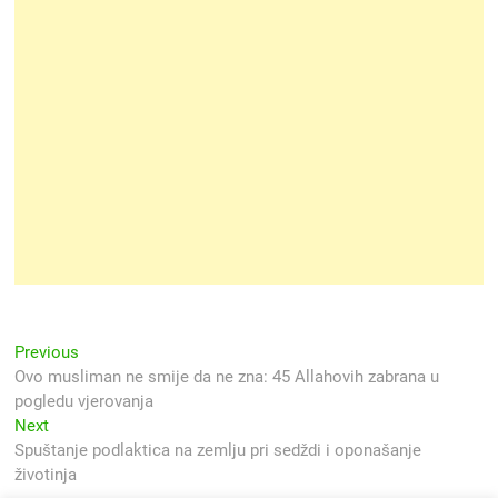
Navigacija
Previous
Previous
post:
Ovo musliman ne smije da ne zna: 45 Allahovih zabrana u
objava
pogledu vjerovanja
Next
Next
post:
Spuštanje podlaktica na zemlju pri sedždi i oponašanje
životinja