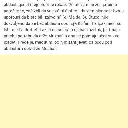
abdest, gusul i tejemum te rekao: “Allah vam ne želi pričiniti
poteškoće, već želi da vas učini čistim i da vam blagodat Svoju
upotpuni da biste bili zahvalni” (el-Maida, 6). Otuda, nije
dozvoljeno da se bez abdesta dodiruje Kur’an. Pa ipak, neki su
islamski autoriteti kazali da su mala djeca izuzetak, jer imaju
prijeku potrebu da drže Mushaf, a ona ne poimaju abdest kao
ibadet. Preče je, međutim, od njih zahtijevati da budu pod
abdestom dok drže Mushaf.