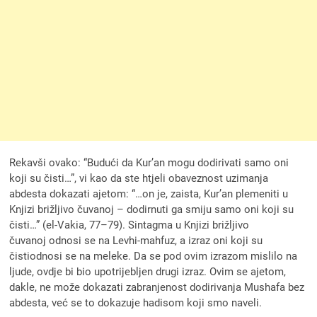
Rekavši ovako: “Budući da Kur’an mogu dodirivati samo oni
koji su čisti…”, vi kao da ste htjeli obaveznost uzimanja
abdesta dokazati ajetom: “…on je, zaista, Kur’an plemeniti u
Knjizi brižljivo čuvanoj – dodirnuti ga smiju samo oni koji su
čisti…” (el-Vakia, 77–79). Sintagma u Knjizi brižljivo
čuvanoj odnosi se na Levhi-mahfuz, a izraz oni koji su
čistiodnosi se na meleke. Da se pod ovim izrazom mislilo na
ljude, ovdje bi bio upotrijebljen drugi izraz. Ovim se ajetom,
dakle, ne može dokazati zabranjenost dodirivanja Mushafa bez
abdesta, već se to dokazuje hadisom koji smo naveli.