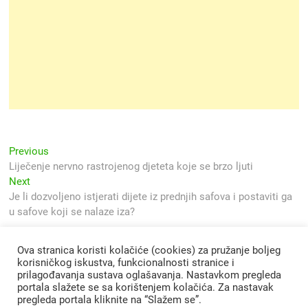
Navigacija
Previous
Previous
post:
Liječenje nervno rastrojenog djeteta koje se brzo ljuti
objava
Next
Next
post:
Je li dozvoljeno istjerati dijete iz prednjih safova i postaviti ga
u safove koji se nalaze iza?
Ova stranica koristi kolačiće (cookies) za pružanje boljeg
korisničkog iskustva, funkcionalnosti stranice i
prilagođavanja sustava oglašavanja. Nastavkom pregleda
portala slažete se sa korištenjem kolačića. Za nastavak
pregleda portala kliknite na “Slažem se”.