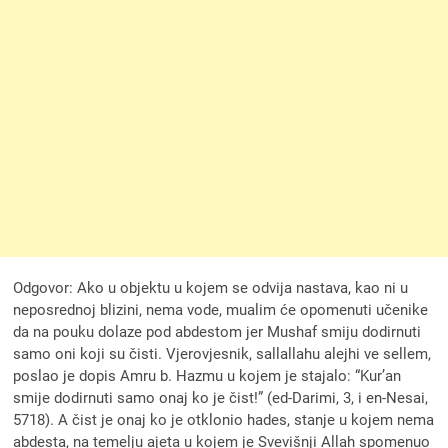
Odgovor: Ako u objektu u kojem se odvija nastava, kao ni u
neposrednoj blizini, nema vode, mualim će opomenuti učenike
da na pouku dolaze pod abdestom jer Mushaf smiju dodirnuti
samo oni koji su čisti. Vjerovjesnik, sallallahu alejhi ve sellem,
poslao je dopis Amru b. Hazmu u kojem je stajalo: “Kur’an
smije dodirnuti samo onaj ko je čist!” (ed-Darimi, 3, i en-Nesai,
5718). A čist je onaj ko je otklonio hades, stanje u kojem nema
abdesta, na temelju ajeta u kojem je Svevišnji Allah spomenuo