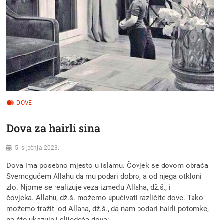
DOVE
Dova za hairli sina
5. siječnja 2023.
Dova ima posebno mjesto u islamu. Čovjek se dovom obraća
Svemogućem Allahu da mu podari dobro, a od njega otkloni
zlo. Njome se realizuje veza između Allaha, dž.š., i
čovjeka. Allahu, dž.š. možemo upućivati različite dove. Tako
možemo tražiti od Allaha, dž.š., da nam podari hairli potomke,
na što ukazuje i slijedeća dova: