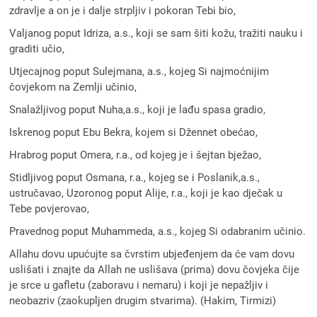
zdravlje a on je i dalje strpljiv i pokoran Tebi bio,
Valjanog poput Idriza, a.s., koji se sam šiti kožu, tražiti nauku i
graditi učio,
Utjecajnog poput Sulejmana, a.s., kojeg Si najmoćnijim
čovjekom na Zemlji učinio,
Snalažljivog poput Nuha,a.s., koji je lađu spasa gradio,
Iskrenog poput Ebu Bekra, kojem si Džennet obećao,
Hrabrog poput Omera, r.a., od kojeg je i šejtan bježao,
Stidljivog poput Osmana, r.a., kojeg se i Poslanik,a.s.,
ustručavao, Uzoronog poput Alije, r.a., koji je kao dječak u
Tebe povjerovao,
Pravednog poput Muhammeda, a.s., kojeg Si odabranim učinio.
Allahu dovu upućujte sa čvrstim ubjeđenjem da će vam dovu
uslišati i znajte da Allah ne uslišava (prima) dovu čovjeka čije
je srce u gafletu (zaboravu i nemaru) i koji je nepažljiv i
neobazriv (zaokupljen drugim stvarima). (Hakim, Tirmizi)