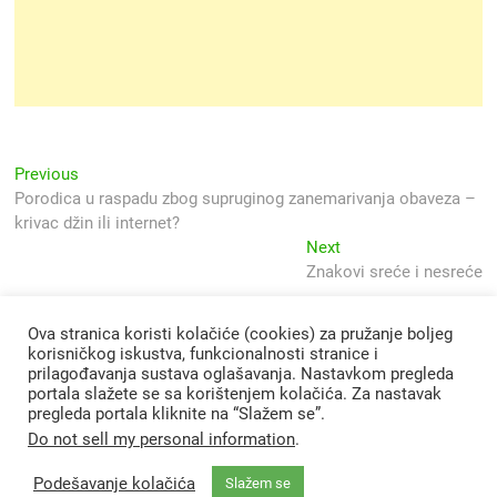
Navigacija
Previous
Previous
post:
Porodica u raspadu zbog supruginog zanemarivanja obaveza –
objava
krivac džin ili internet?
Next
Next
post:
Znakovi sreće i nesreće
Ova stranica koristi kolačiće (cookies) za pružanje boljeg
korisničkog iskustva, funkcionalnosti stranice i
prilagođavanja sustava oglašavanja. Nastavkom pregleda
portala slažete se sa korištenjem kolačića. Za nastavak
pregleda portala kliknite na “Slažem se”.
Do not sell my personal information
.
Podešavanje kolačića
Slažem se
Svjetlo Islama
| Designed by:
Theme Freesia
|
WordPress
| © Copyright All