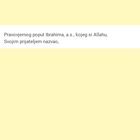
Pravovjernog poput Ibrahima, a.s., kojeg si Allahu,
Svojim prijateljem nazvao,