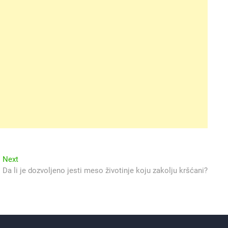
Next
Next
post:
Da li je dozvoljeno jesti meso životinje koju zakolju kršćani?