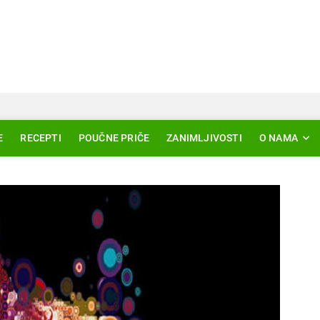
Svjetlo Islama
LAM – EDUKACIJA – AKTUELNOSTI
E
RECEPTI
POUČNE PRIČE
ZANIMLJIVOSTI
O NAMA