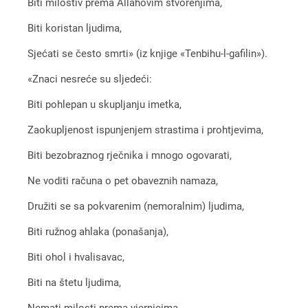
Biti milostiv prema Allahovim stvorenjima,
Biti koristan ljudima,
Sjećati se često smrti» (iz knjige «Tenbihu-l-gafilin»).
«Znaci nesreće su sljedeći:
Biti pohlepan u skupljanju imetka,
Zaokupljenost ispunjenjem strastima i prohtjevima,
Biti bezobraznog rječnika i mnogo ogovarati,
Ne voditi računa o pet obaveznih namaza,
Družiti se sa pokvarenim (nemoralnim) ljudima,
Biti ružnog ahlaka (ponašanja),
Biti ohol i hvalisavac,
Biti na štetu ljudima,
Nemati milosti prema vjernicima,