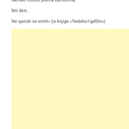
Biti škrt,
Ne sjećati se smrti» (iz knjige «Tenbihu-l-gafilin»).