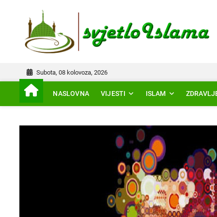
Skip
to
IS
content
Subota, 08 kolovoza, 2026
NASLOVNA
VIJESTI
ISLAM
ZDRAVLJ