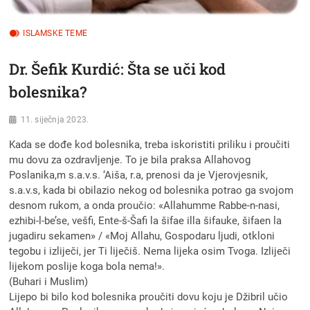
ISLAMSKE TEME
Dr. Šefik Kurdić: Šta se uči kod
bolesnika?
11. siječnja 2023.
Kada se dođe kod bolesnika, treba iskoristiti priliku i proučiti
mu dovu za ozdravljenje. To je bila praksa Allahovog
Poslanika,m s.a.v.s. ‘Aiša, r.a, prenosi da je Vjerovjesnik,
s.a.v.s, kada bi obilazio nekog od bolesnika potrao ga svojom
desnom rukom, a onda proučio: «Allahumme Rabbe-n-nasi,
ezhibi-l-be’se, vešfi, Ente-š-Šafi la šifae illa šifauke, šifaen la
jugadiru sekamen» / «Moj Allahu, Gospodaru ljudi, otkloni
tegobu i izliječi, jer Ti liječiš. Nema lijeka osim Tvoga. Izliječi
lijekom poslije koga bola nema!».
(Buhari i Muslim)
Lijepo bi bilo kod bolesnika proučiti dovu koju je Džibril učio