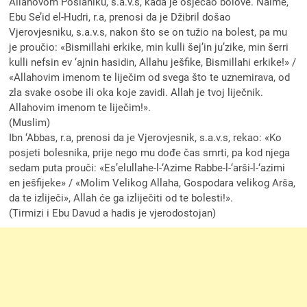
Allahovom Poslaniku, s.a.v.s, kada je osjećao bolove. Naime,
Ebu Se’id el-Hudri, r.a, prenosi da je Džibril došao
Vjerovjesniku, s.a.v.s, nakon što se on tužio na bolest, pa mu
je proučio: «Bismillahi erkike, min kulli šej’in ju’zike, min šerri
kulli nefsin ev ‘ajnin hasidin, Allahu ješfike, Bismillahi erkike!» /
«Allahovim imenom te liječim od svega što te uznemirava, od
zla svake osobe ili oka koje zavidi. Allah je tvoj liječnik.
Allahovim imenom te liječim!».
(Muslim)
Ibn ‘Abbas, r.a, prenosi da je Vjerovjesnik, s.a.v.s, rekao: «Ko
posjeti bolesnika, prije nego mu dođe čas smrti, pa kod njega
sedam puta prouči: «Es’elullahe-l-‘Azime Rabbe-l-‘arši-l-‘azimi
en ješfijeke» / «Molim Velikog Allaha, Gospodara velikog Arša,
da te izliječi», Allah će ga izliječiti od te bolesti!».
(Tirmizi i Ebu Davud a hadis je vjerodostojan)