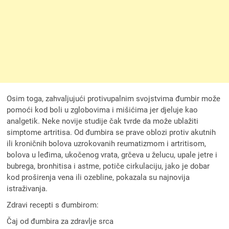
Osim toga, zahvaljujući protivupalnim svojstvima đumbir može
pomoći kod boli u zglobovima i mišićima jer djeluje kao
analgetik. Neke novije studije čak tvrde da može ublažiti
simptome artritisa. Od đumbira se prave oblozi protiv akutnih
ili kroničnih bolova uzrokovanih reumatizmom i artritisom,
bolova u leđima, ukočenog vrata, grčeva u želucu, upale jetre i
bubrega, bronhitisa i astme, potiče cirkulaciju, jako je dobar
kod proširenja vena ili ozebline, pokazala su najnovija
istraživanja.
Zdravi recepti s đumbirom:
Čaj od đumbira za zdravlje srca