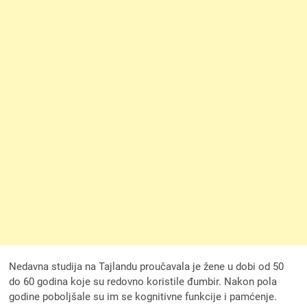
Nedavna studija na Tajlandu proučavala je žene u dobi od 50
do 60 godina koje su redovno koristile đumbir. Nakon pola
godine poboljšale su im se kognitivne funkcije i pamćenje.