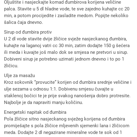
Oljuštite i nasjeckajte komad đumbirova korijena veličine
palca. Stavite u 5 dl hladne vode, te sve zajedno kuhajte cc 20
min, a potom procijedite i zasladite medom. Popijte nekoliko
šalica čaja dnevno.
Sirup od đumbira protiv
U 2 dl vode stavite dvije žličice svježe nasjeckanog đumbira,
kuhajte na laganoj vatri cc 30 min, zatim dodajte 150 g šećera
ili meda i kuvajte još malo dok se smjesa ne pretvori u sirup.
Dobiveni sirup je potrebno uzimati jednom dnevno i to po 1
žličicu.
Ulje za masažu
Kroz sokovnik “provucite” korijen od đumbira srednje veličine i
ulje sezama u odnosu 1:1. Dobivenu smjesu čuvajte u
staklenoj bočici te je prije svakog nanošenja dobro protresite.
Najbolje je da napraviti manju količinu.
Energetski napitak od đumbira
Pola žličice sitno nasjeckanog svježeg korijena od đumbira
promiješajte s pola žličice mljevenih sjemenki lana i žličicom
meda. Dodajte 2 dl negazirane mineralne vode te sok od 1