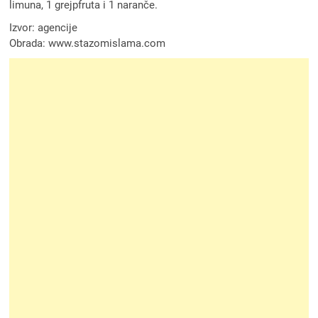
limuna, 1 grejpfruta i 1 naranče.
Izvor: agencije
Obrada: www.stazomislama.com