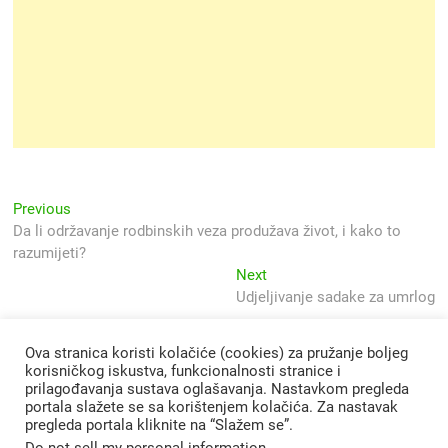
Navigacija
Previous
Previous
post:
Da li održavanje rodbinskih veza produžava život, i kako to
objava
razumijeti?
Next
Next
post:
Udjeljivanje sadake za umrlog
Ova stranica koristi kolačiće (cookies) za pružanje boljeg
korisničkog iskustva, funkcionalnosti stranice i
prilagođavanja sustava oglašavanja. Nastavkom pregleda
portala slažete se sa korištenjem kolačića. Za nastavak
pregleda portala kliknite na “Slažem se”.