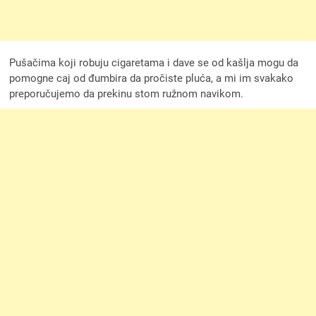
Pušačima koji robuju cigaretama i dave se od kašlja mogu da
pomogne caj od đumbira da pročiste pluća, a mi im svakako
preporučujemo da prekinu stom ružnom navikom.