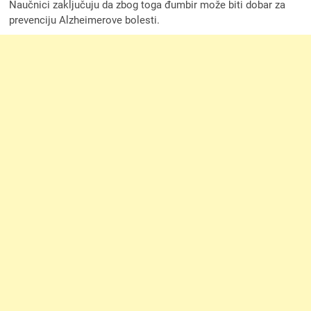
Naučnici zaključuju da zbog toga đumbir može biti dobar za
prevenciju Alzheimerove bolesti.