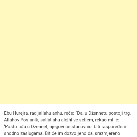
Ebu Hurejra, radijallahu anhu, reče: “Da, u Džennetu postoji trg.
Allahov Poslanik, sallallahu alejhi ve sellem, rekao mi je:
‘Pošto uđu u Džennet, njegovi će stanovnici biti raspoređeni
shodno zaslugama. Bit će im dozvoljeno da, srazmjereno