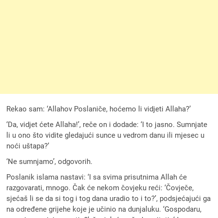
Rekao sam: ‘Allahov Poslaniče, hoćemo li vidjeti Allaha?’
‘Da, vidjet ćete Allaha!’, reče on i dodade: ‘I to jasno. Sumnjate
li u ono što vidite gledajući sunce u vedrom danu ili mjesec u
noći uštapa?’
‘Ne sumnjamo’, odgovorih.
Poslanik islama nastavi: ‘I sa svima prisutnima Allah će
razgovarati, mnogo. Čak će nekom čovjeku reći: ‘Čovječe,
sjećaš li se da si tog i tog dana uradio to i to?’, podsjećajući ga
na određene grijehe koje je učinio na dunjaluku. ‘Gospodaru,