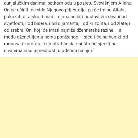
dunjalučkim danima, petkom odu u posjetu Svevišnjem Allahu;
On će učiniti da vide Njegovo prijestolje, pa će im se Allaha
pokazati u rajskoj bašči. I njima će biti postavljeni divani od
svjetlosti, i od bisera, i od dijamanta, i od krizolita, i od zlata, i
od srebra. Oni koji će imati najniže džennetske razine – a
među dženetlijama nema poniženog – sjedit će na humki od
mošusa i kamfora, i smatrat će da oni što će sjediti na
divanima nisu u prednosti u odnosu na njih.’