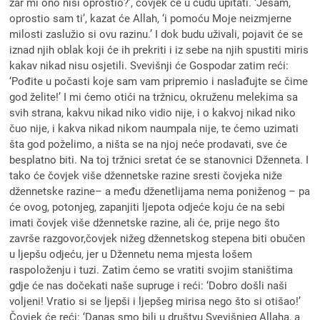
zar mi ono nisi oprostio?’, čovjek će u čudu upitati. ‘Jesam,
oprostio sam ti’, kazat će Allah, ‘i pomoću Moje neizmjerne
milosti zaslužio si ovu razinu.’ I dok budu uživali, pojavit će se
iznad njih oblak koji će ih prekriti i iz sebe na njih spustiti miris
kakav nikad nisu osjetili. Svevišnji će Gospodar zatim reći:
‘Pođite u počasti koje sam vam pripremio i naslađujte se čime
god želite!’ I mi ćemo otići na tržnicu, okruženu melekima sa
svih strana, kakvu nikad niko vidio nije, i o kakvoj nikad niko
čuo nije, i kakva nikad nikom naumpala nije, te ćemo uzimati
šta god poželimo, a ništa se na njoj neće prodavati, sve će
besplatno biti. Na toj tržnici sretat će se stanovnici Dženneta. I
tako će čovjek više džennetske razine sresti čovjeka niže
džennetske razine– a među dženetlijama nema poniženog – pa
će ovog, potonjeg, zapanjiti ljepota odjeće koju će na sebi
imati čovjek više džennetske razine, ali će, prije nego što
završe razgovor,čovjek nižeg džennetskog stepena biti obučen
u ljepšu odjeću, jer u Džennetu nema mjesta lošem
raspoloženju i tuzi. Zatim ćemo se vratiti svojim staništima
gdje će nas dočekati naše supruge i reći: ‘Dobro došli naši
voljeni! Vratio si se ljepši i ljepšeg mirisa nego što si otišao!’
Čovjek će reći: ‘Danas smo bili u društvu Svevišnjeg Allaha, a