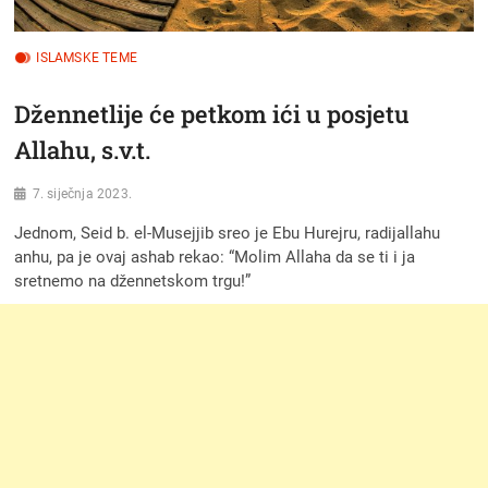
ISLAMSKE TEME
Džennetlije će petkom ići u posjetu
Allahu, s.v.t.
7. siječnja 2023.
Jednom, Seid b. el-Musejjib sreo je Ebu Hurejru, radijallahu
anhu, pa je ovaj ashab rekao: “Molim Allaha da se ti i ja
sretnemo na džennetskom trgu!”