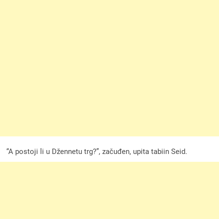
“A postoji li u Džennetu trg?”, začuđen, upita tabiin Seid.