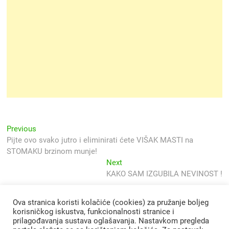
Navigacija
Previous
Previous
post:
Pijte ovo svako jutro i eliminirati ćete VIŠAK MASTI na
objava
STOMAKU brzinom munje!
Next
Next
post:
KAKO SAM IZGUBILA NEVINOST !
Ova stranica koristi kolačiće (cookies) za pružanje boljeg
korisničkog iskustva, funkcionalnosti stranice i
prilagođavanja sustava oglašavanja. Nastavkom pregleda