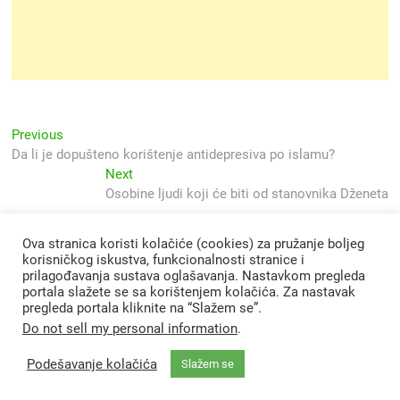
Navigacija
Previous
Previous
post:
Da li je dopušteno korištenje antidepresiva po islamu?
objava
Next
Next
post:
Osobine ljudi koji će biti od stanovnika Dženeta
Ova stranica koristi kolačiće (cookies) za pružanje boljeg
korisničkog iskustva, funkcionalnosti stranice i
prilagođavanja sustava oglašavanja. Nastavkom pregleda
portala slažete se sa korištenjem kolačića. Za nastavak
pregleda portala kliknite na “Slažem se”.
Do not sell my personal information
.
Podešavanje kolačića
Slažem se
Svjetlo Islama
| Designed by:
Theme Freesia
|
WordPress
| © Copyright All
right reserved