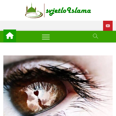
Skip
to
Svjetl
ISLAM –
content
EDUKACIJA –
AKTUELNOSTI
Islam