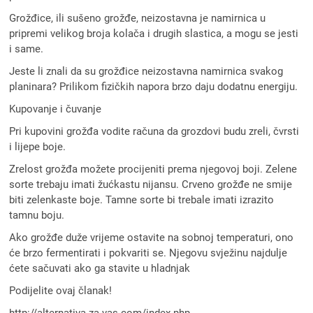
Grožđice, ili sušeno grožđe, neizostavna je namirnica u
pripremi velikog broja kolača i drugih slastica, a mogu se jesti
i same.
Jeste li znali da su grožđice neizostavna namirnica svakog
planinara? Prilikom fizičkih napora brzo daju dodatnu energiju.
Kupovanje i čuvanje
Pri kupovini grožđa vodite računa da grozdovi budu zreli, čvrsti
i lijepe boje.
Zrelost grožđa možete procijeniti prema njegovoj boji. Zelene
sorte trebaju imati žućkastu nijansu. Crveno grožđe ne smije
biti zelenkaste boje. Tamne sorte bi trebale imati izrazito
tamnu boju.
Ako grožđe duže vrijeme ostavite na sobnoj temperaturi, ono
će brzo fermentirati i pokvariti se. Njegovu svježinu najdulje
ćete sačuvati ako ga stavite u hladnjak
Podijelite ovaj članak!