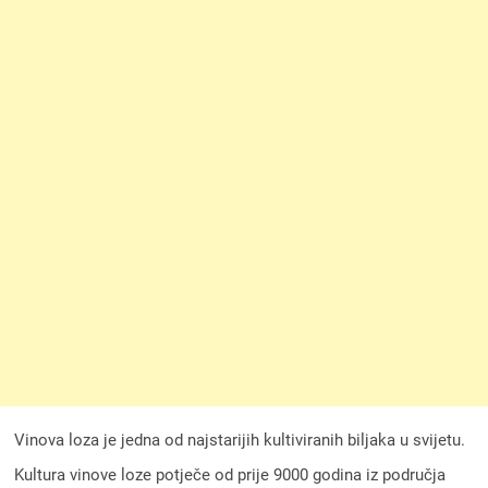
Vinova loza je jedna od najstarijih kultiviranih biljaka u svijetu.
Kultura vinove loze potječe od prije 9000 godina iz područja