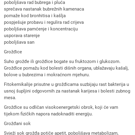
poboljšava rad bubrega i pluća
sprečava nastanak bubrežnih kamenaca
pomaže kod bronhitisa i kašlja
pospješuje probavu i regulira rad crijeva
poboljšava pamćenje i koncentraciju
usporava starenje
poboljšava san
Grožđice
Suho grožđe ili grožđice bogate su fruktozom i glukozom.
Grožđice pomažu kod bolesti dišnih organa, ublažavaju kašalj,
bolove u bubrezima i mokraćnom mjehuru.
Fitokemikalije prisutne u grožđicama suzbijaju rast bakterija u
usnoj šupljini odgovornih za nastanak karijesa i bolesti zubnog
mesa.
Grožđice su odličan visokoenergetski obrok, koji će vam
tijekom fizičkih napora nadoknaditi energiju.
Grožđani sok
Svježi sok grožđa potiče apetit, poboljšava metabolizam,