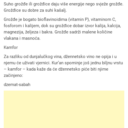
Suho grožđe ili grožđice daju više energije nego svježe grožđe.
Grožđice su dobre za suhi kašalj.
Grožđe je bogato bioflavinoidima (vitamin P), vitaminom C,
fosforom i kalijem, dok su grožđice dobar izvor kalija, kalcija,
magnezija, željeza i bakra. Grožđe sadrži malene količine
vlakana i masnoća.
Kamfor
Za razliku od dunjalučkog vina, džennetsko vino ne opija i u
njemu će uživati vjernici. Kur’an spominje još jednu biljnu vrstu
– kamfor – kada kaže da će džennetsko piće biti njime
začinjeno:
dzemat-sabah