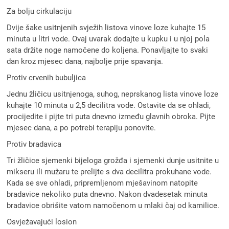
Za bolju cirkulaciju
Dvije šake usitnjenih svježih listova vinove loze kuhajte 15
minuta u litri vode. Ovaj uvarak dodajte u kupku i u njoj pola
sata držite noge namočene do koljena. Ponavljajte to svaki
dan kroz mjesec dana, najbolje prije spavanja.
Protiv crvenih bubuljica
Jednu žličicu usitnjenoga, suhog, neprskanog lista vinove loze
kuhajte 10 minuta u 2,5 decilitra vode. Ostavite da se ohladi,
procijedite i pijte tri puta dnevno između glavnih obroka. Pijte
mjesec dana, a po potrebi terapiju ponovite.
Protiv bradavica
Tri žličice sjemenki bijeloga grožđa i sjemenki dunje usitnite u
mikseru ili mužaru te prelijte s dva decilitra prokuhane vode.
Kada se sve ohladi, pripremljenom mješavinom natopite
bradavice nekoliko puta dnevno. Nakon dvadesetak minuta
bradavice obrišite vatom namočenom u mlaki čaj od kamilice.
Osvježavajući losion