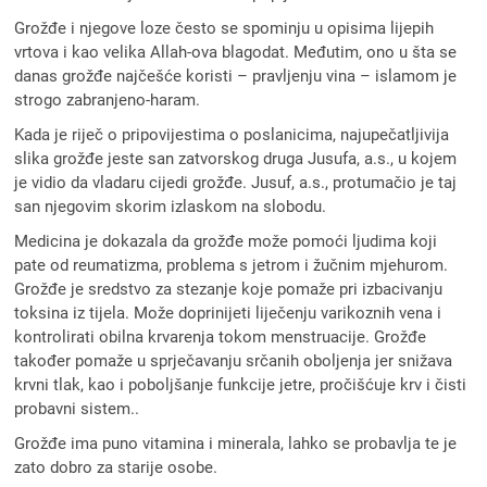
Grožđe i njegove loze često se spominju u opisima lijepih
vrtova i kao velika Allah-ova blagodat. Međutim, ono u šta se
danas grožđe najčešće koristi – pravljenju vina – islamom je
strogo zabranjeno-haram.
Kada je riječ o pripovijestima o poslanicima, najupečatljivija
slika grožđe jeste san zatvorskog druga Jusufa, a.s., u kojem
je vidio da vladaru cijedi grožđe. Jusuf, a.s., protumačio je taj
san njegovim skorim izlaskom na slobodu.
Medicina je dokazala da grožđe može pomoći ljudima koji
pate od reumatizma, problema s jetrom i žučnim mjehurom.
Grožđe je sredstvo za stezanje koje pomaže pri izbacivanju
toksina iz tijela. Može doprinijeti liječenju varikoznih vena i
kontrolirati obilna krvarenja tokom menstruacije. Grožđe
također pomaže u sprječavanju srčanih oboljenja jer snižava
krvni tlak, kao i poboljšanje funkcije jetre, pročišćuje krv i čisti
probavni sistem..
Grožđe ima puno vitamina i minerala, lahko se probavlja te je
zato dobro za starije osobe.