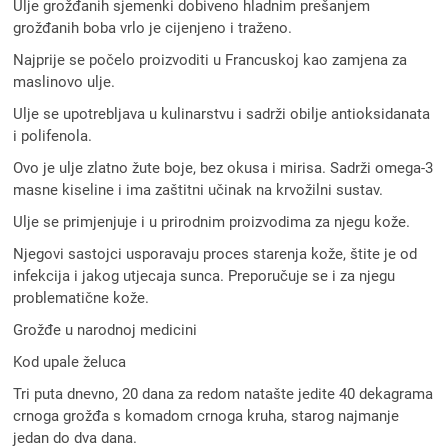
Ulje grožđanih sjemenki dobiveno hladnim prešanjem
grožđanih boba vrlo je cijenjeno i traženo.
Najprije se počelo proizvoditi u Francuskoj kao zamjena za
maslinovo ulje.
Ulje se upotrebljava u kulinarstvu i sadrži obilje antioksidanata
i polifenola.
Ovo je ulje zlatno žute boje, bez okusa i mirisa. Sadrži omega-3
masne kiseline i ima zaštitni učinak na krvožilni sustav.
Ulje se primjenjuje i u prirodnim proizvodima za njegu kože.
Njegovi sastojci usporavaju proces starenja kože, štite je od
infekcija i jakog utjecaja sunca. Preporučuje se i za njegu
problematične kože.
Grožđe u narodnoj medicini
Kod upale želuca
Tri puta dnevno, 20 dana za redom natašte jedite 40 dekagrama
crnoga grožđa s komadom crnoga kruha, starog najmanje
jedan do dva dana.