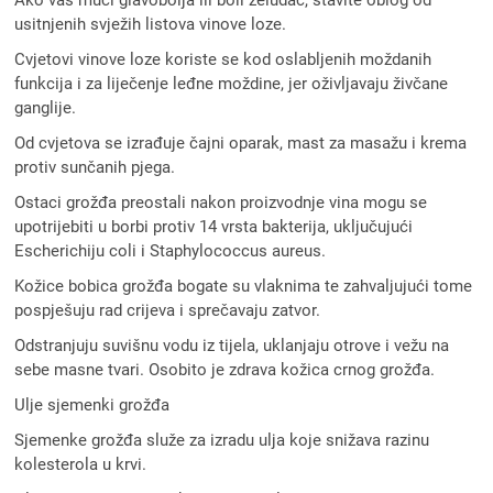
Ako vas muči glavobolja ili boli želudac, stavite oblog od
usitnjenih svježih listova vinove loze.
Cvjetovi vinove loze koriste se kod oslabljenih moždanih
funkcija i za liječenje leđne moždine, jer oživljavaju živčane
ganglije.
Od cvjetova se izrađuje čajni oparak, mast za masažu i krema
protiv sunčanih pjega.
Ostaci grožđa preostali nakon proizvodnje vina mogu se
upotrijebiti u borbi protiv 14 vrsta bakterija, uključujući
Escherichiju coli i Staphylococcus aureus.
Kožice bobica grožđa bogate su vlaknima te zahvaljujući tome
pospješuju rad crijeva i sprečavaju zatvor.
Odstranjuju suvišnu vodu iz tijela, uklanjaju otrove i vežu na
sebe masne tvari. Osobito je zdrava kožica crnog grožđa.
Ulje sjemenki grožđa
Sjemenke grožđa služe za izradu ulja koje snižava razinu
kolesterola u krvi.