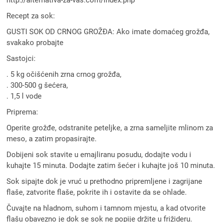
http://alternativa-za-vas.com/index.php
Recept za sok:
GUSTI SOK OD CRNOG GROŽĐA: Ako imate domaćeg grožđa,
svakako probajte
Sastojci:
. 5 kg očišćenih zrna crnog grožđa,
. 300-500 g šećera,
. 1,5 l vode
Priprema:
Operite grožđe, odstranite peteljke, a zrna sameljite mlinom za
meso, a zatim propasirajte.
Dobijeni sok stavite u emajliranu posudu, dodajte vodu i
kuhajte 15 minuta. Dodajte zatim šećer i kuhajte još 10 minuta.
Sok sipajte dok je vruć u prethodno pripremljene i zagrijane
flaše, zatvorite flaše, pokrite ih i ostavite da se ohlade.
Čuvajte na hladnom, suhom i tamnom mjestu, a kad otvorite
flašu obavezno je dok se sok ne popije držite u frižideru.