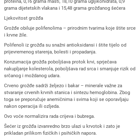
proteina, 0,16 grama masti, 18,10 grama ugljikohidrata, 0,9
grama dijetetskih vlakana i 15,48 grama grožđanog šećera
Ljekovitost grožđa
Grožđe obiluje polifenolima – prirodnim tvarima koje štite srce
i krvne žile.
Polifenoli iz grožđa su snažni antioksidansi i štite tijelo od
prijevremenog starenja, bolesti i propadanja.
Konzumacija grožđa poboljšava protok krvi, sprječava
nakupljanje kolesterola, poboljšava rad srca i smanjuje rizik od
srčanog i moždanog udara.
Crveno grožđe sadrži željezo i bakar – minerale važne za
stvaranje crvenih krvnih stanica i sintezu hemoglobina. Zbog
toga se preporučuje anemičnima i svima koji se oporavljaju
nakon operacija ili ozljeda.
Ovo voće normalizira rada crijeva i bubrega.
Šećer iz grožđa izvanredno brzo ulazi u krvotok i zato je
prikladan prilikom fizičkih i psihičkih napora.