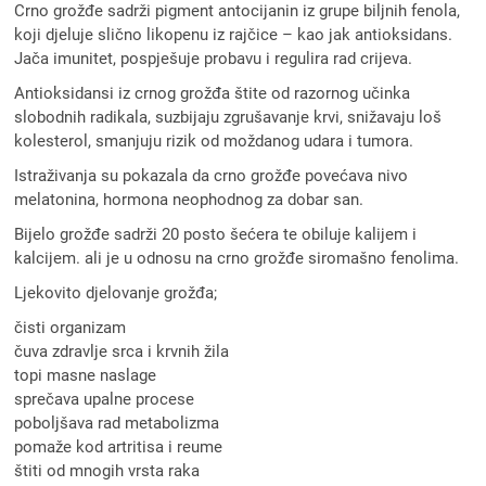
Crno grožđe sadrži pigment antocijanin iz grupe biljnih fenola,
koji djeluje slično likopenu iz rajčice – kao jak antioksidans.
Jača imunitet, pospješuje probavu i regulira rad crijeva.
Antioksidansi iz crnog grožđa štite od razornog učinka
slobodnih radikala, suzbijaju zgrušavanje krvi, snižavaju loš
kolesterol, smanjuju rizik od moždanog udara i tumora.
Istraživanja su pokazala da crno grožđe povećava nivo
melatonina, hormona neophodnog za dobar san.
Bijelo grožđe sadrži 20 posto šećera te obiluje kalijem i
kalcijem. ali je u odnosu na crno grožđe siromašno fenolima.
Ljekovito djelovanje grožđa;
čisti organizam
čuva zdravlje srca i krvnih žila
topi masne naslage
sprečava upalne procese
poboljšava rad metabolizma
pomaže kod artritisa i reume
štiti od mnogih vrsta raka