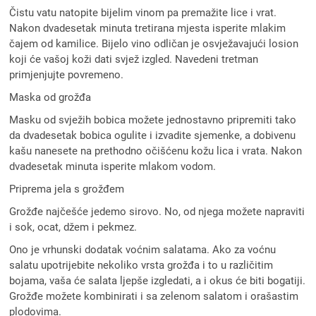
Čistu vatu natopite bijelim vinom pa premažite lice i vrat.
Nakon dvadesetak minuta tretirana mjesta isperite mlakim
čajem od kamilice. Bijelo vino odličan je osvježavajući losion
koji će vašoj koži dati svjež izgled. Navedeni tretman
primjenjujte povremeno.
Maska od grožđa
Masku od svježih bobica možete jednostavno pripremiti tako
da dvadesetak bobica ogulite i izvadite sjemenke, a dobivenu
kašu nanesete na prethodno očišćenu kožu lica i vrata. Nakon
dvadesetak minuta isperite mlakom vodom.
Priprema jela s grožđem
Grožđe najčešće jedemo sirovo. No, od njega možete napraviti
i sok, ocat, džem i pekmez.
Ono je vrhunski dodatak voćnim salatama. Ako za voćnu
salatu upotrijebite nekoliko vrsta grožđa i to u različitim
bojama, vaša će salata ljepše izgledati, a i okus će biti bogatiji.
Grožđe možete kombinirati i sa zelenom salatom i orašastim
plodovima.