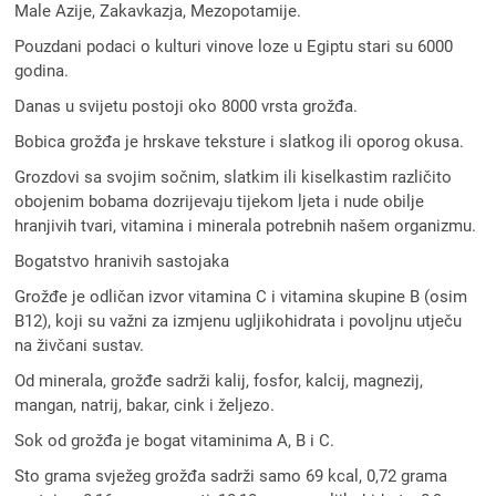
Male Azije, Zakavkazja, Mezopotamije.
Pouzdani podaci o kulturi vinove loze u Egiptu stari su 6000
godina.
Danas u svijetu postoji oko 8000 vrsta grožđa.
Bobica grožđa je hrskave teksture i slatkog ili oporog okusa.
Grozdovi sa svojim sočnim, slatkim ili kiselkastim različito
obojenim bobama dozrijevaju tijekom ljeta i nude obilje
hranjivih tvari, vitamina i minerala potrebnih našem organizmu.
Bogatstvo hranivih sastojaka
Grožđe je odličan izvor vitamina C i vitamina skupine B (osim
B12), koji su važni za izmjenu ugljikohidrata i povoljnu utječu
na živčani sustav.
Od minerala, grožđe sadrži kalij, fosfor, kalcij, magnezij,
mangan, natrij, bakar, cink i željezo.
Sok od grožđa je bogat vitaminima A, B i C.
Sto grama svježeg grožđa sadrži samo 69 kcal, 0,72 grama