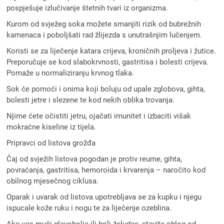
pospješuje izlučivanje štetnih tvari iz organizma.
Kurom od svježeg soka možete smanjiti rizik od bubrežnih
kamenaca i poboljšati rad žlijezda s unutrašnjim lučenjem.
Koristi se za liječenje katara crijeva, kroničnih proljeva i žutice.
Preporučuje se kod slabokrvnosti, gastritisa i bolesti crijeva.
Pomaže u normaliziranju krvnog tlaka.
Sok će pomoći i onima koji boluju od upale zglobova, gihta,
bolesti jetre i slezene te kod nekih oblika trovanja.
Njime ćete očistiti jetru, ojačati imunitet i izbaciti višak
mokraćne kiseline iz tijela.
Pripravci od listova grožđa
Čaj od svježih listova pogodan je protiv reume, gihta,
povraćanja, gastritisa, hemoroida i krvarenja – naročito kod
obilnog mjesečnog ciklusa.
Oparak i uvarak od listova upotrebljava se za kupku i njegu
ispucale kože ruku i nogu te za liječenje ozeblina.