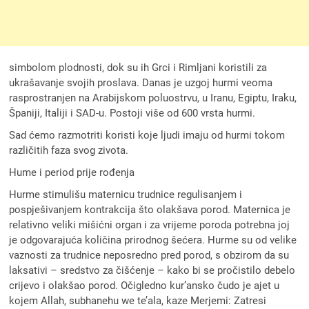
simbolom plodnosti, dok su ih Grci i Rimljani koristili za
ukrašavanje svojih proslava. Danas je uzgoj hurmi veoma
rasprostranjen na Arabijskom poluostrvu, u Iranu, Egiptu, Iraku,
Španiji, Italiji i SAD-u. Postoji više od 600 vrsta hurmi.
Sad ćemo razmotriti koristi koje ljudi imaju od hurmi tokom
različitih faza svog zivota.
Hume i period prije rođenja
Hurme stimulišu maternicu trudnice regulisanjem i
pospješivanjem kontrakcija što olakšava porod. Maternica je
relativno veliki mišićni organ i za vrijeme poroda potrebna joj
je odgovarajuća količina prirodnog šećera. Hurme su od velike
vaznosti za trudnice neposredno pred porod, s obzirom da su
laksativi – sredstvo za čišćenje – kako bi se pročistilo debelo
crijevo i olakšao porod. Očigledno kur’ansko čudo je ajet u
kojem Allah, subhanehu we te’ala, kaze Merjemi: Zatresi