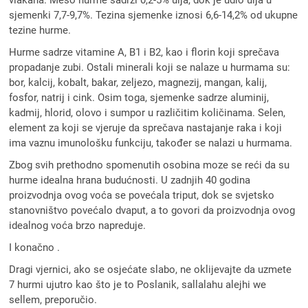
vlakana. Meso hurme sadrzi 0,2-5% ulja, dok je udio ulja u
sjemenki 7,7-9,7%. Tezina sjemenke iznosi 6,6-14,2% od ukupne
tezine hurme.
Hurme sadrze vitamine A, B1 i B2, kao i florin koji sprečava
propadanje zubi. Ostali minerali koji se nalaze u hurmama su:
bor, kalcij, kobalt, bakar, zeljezo, magnezij, mangan, kalij,
fosfor, natrij i cink. Osim toga, sjemenke sadrze aluminij,
kadmij, hlorid, olovo i sumpor u različitim količinama. Selen,
element za koji se vjeruje da sprečava nastajanje raka i koji
ima vaznu imunološku funkciju, također se nalazi u hurmama.
Zbog svih prethodno spomenutih osobina moze se reći da su
hurme idealna hrana budućnosti. U zadnjih 40 godina
proizvodnja ovog voća se povećala triput, dok se svjetsko
stanovništvo povećalo dvaput, a to govori da proizvodnja ovog
idealnog voća brzo napreduje.
I konačno .
Dragi vjernici, ako se osjećate slabo, ne oklijevajte da uzmete
7 hurmi ujutro kao što je to Poslanik, sallalahu alejhi we
sellem, preporučio.