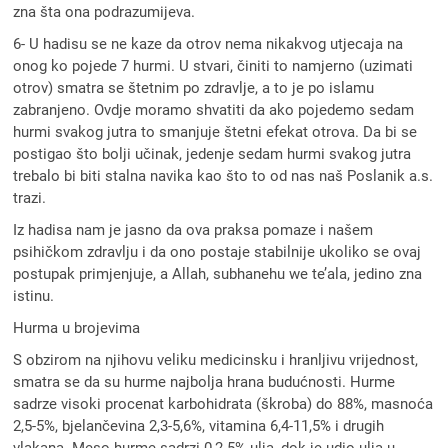
zna šta ona podrazumijeva.
6- U hadisu se ne kaze da otrov nema nikakvog utjecaja na
onog ko pojede 7 hurmi. U stvari, činiti to namjerno (uzimati
otrov) smatra se štetnim po zdravlje, a to je po islamu
zabranjeno. Ovdje moramo shvatiti da ako pojedemo sedam
hurmi svakog jutra to smanjuje štetni efekat otrova. Da bi se
postigao što bolji učinak, jedenje sedam hurmi svakog jutra
trebalo bi biti stalna navika kao što to od nas naš Poslanik a.s.
trazi.
Iz hadisa nam je jasno da ova praksa pomaze i našem
psihičkom zdravlju i da ono postaje stabilnije ukoliko se ovaj
postupak primjenjuje, a Allah, subhanehu we te’ala, jedino zna
istinu.
Hurma u brojevima
S obzirom na njihovu veliku medicinsku i hranljivu vrijednost,
smatra se da su hurme najbolja hrana budućnosti. Hurme
sadrze visoki procenat karbohidrata (škroba) do 88%, masnoća
2,5-5%, bjelančevina 2,3-5,6%, vitamina 6,4-11,5% i drugih