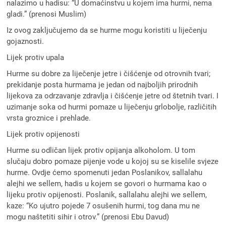
nalazimo u hadisu: “U domaćinstvu u kojem ima hurmi, nema
gladi.” (prenosi Muslim)
Iz ovog zaključujemo da se hurme mogu koristiti u liječenju
gojaznosti.
Lijek protiv upala
Hurme su dobre za liječenje jetre i čišćenje od otrovnih tvari;
prekidanje posta hurmama je jedan od najboljih prirodnih
lijekova za odrzavanje zdravlja i čišćenje jetre od štetnih tvari. I
uzimanje soka od hurmi pomaze u liječenju grlobolje, različitih
vrsta groznice i prehlade.
Lijek protiv opijenosti
Hurme su odličan lijek protiv opijanja alkoholom. U tom
slučaju dobro pomaze pijenje vode u kojoj su se kiselile svjeze
hurme. Ovdje ćemo spomenuti jedan Poslanikov, sallalahu
alejhi we sellem, hadis u kojem se govori o hurmama kao o
lijeku protiv opijenosti. Poslanik, sallalahu alejhi we sellem,
kaze: “Ko ujutro pojede 7 osušenih hurmi, tog dana mu ne
mogu naštetiti sihir i otrov.” (prenosi Ebu Davud)