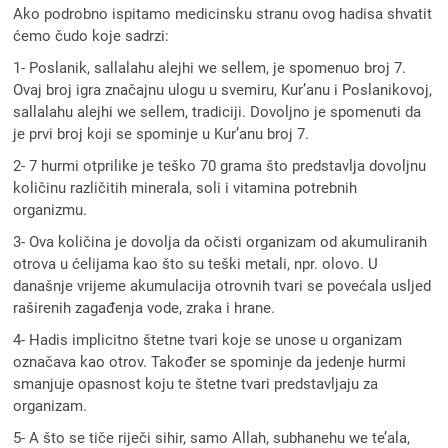
Ako podrobno ispitamo medicinsku stranu ovog hadisa shvatit
ćemo čudo koje sadrzi:
1- Poslanik, sallalahu alejhi we sellem, je spomenuo broj 7.
Ovaj broj igra značajnu ulogu u svemiru, Kur’anu i Poslanikovoj,
sallalahu alejhi we sellem, tradiciji. Dovoljno je spomenuti da
je prvi broj koji se spominje u Kur’anu broj 7.
2- 7 hurmi otprilike je teško 70 grama što predstavlja dovoljnu
količinu različitih minerala, soli i vitamina potrebnih
organizmu.
3- Ova količina je dovolja da očisti organizam od akumuliranih
otrova u ćelijama kao što su teški metali, npr. olovo. U
današnje vrijeme akumulacija otrovnih tvari se povećala usljed
raširenih zagađenja vode, zraka i hrane.
4- Hadis implicitno štetne tvari koje se unose u organizam
označava kao otrov. Također se spominje da jedenje hurmi
smanjuje opasnost koju te štetne tvari predstavljaju za
organizam.
5- A što se tiče riječi sihir, samo Allah, subhanehu we te’ala,