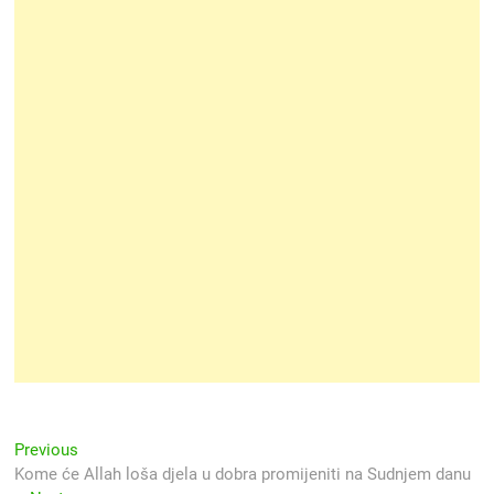
Navigacija
Previous
Previous
post:
Kome će Allah loša djela u dobra promijeniti na Sudnjem danu
objava