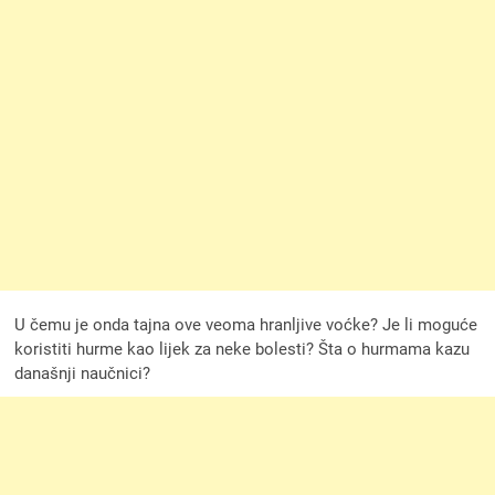
U čemu je onda tajna ove veoma hranljive voćke? Je li moguće
koristiti hurme kao lijek za neke bolesti? Šta o hurmama kazu
današnji naučnici?