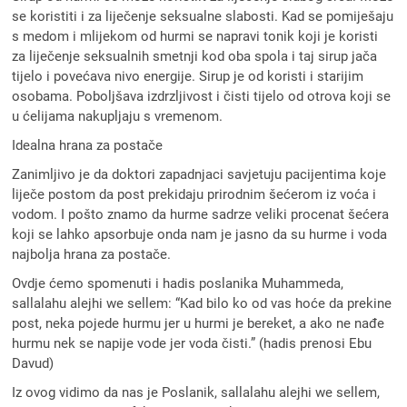
se koristiti i za liječenje seksualne slabosti. Kad se pomiješaju
s medom i mlijekom od hurmi se napravi tonik koji je koristi
za liječenje seksualnih smetnji kod oba spola i taj sirup jača
tijelo i povećava nivo energije. Sirup je od koristi i starijim
osobama. Poboljšava izdrzljivost i čisti tijelo od otrova koji se
u ćelijama nakupljaju s vremenom.
Idealna hrana za postače
Zanimljivo je da doktori zapadnjaci savjetuju pacijentima koje
liječe postom da post prekidaju prirodnim šećerom iz voća i
vodom. I pošto znamo da hurme sadrze veliki procenat šećera
koji se lahko apsorbuje onda nam je jasno da su hurme i voda
najbolja hrana za postače.
Ovdje ćemo spomenuti i hadis poslanika Muhammeda,
sallalahu alejhi we sellem: “Kad bilo ko od vas hoće da prekine
post, neka pojede hurmu jer u hurmi je bereket, a ako ne nađe
hurmu nek se napije vode jer voda čisti.” (hadis prenosi Ebu
Davud)
Iz ovog vidimo da nas je Poslanik, sallalahu alejhi we sellem,