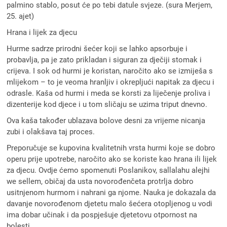
palmino stablo, posut će po tebi datule svjeze. (sura Merjem,
25. ajet)
Hrana i lijek za djecu
Hurme sadrze prirodni šećer koji se lahko apsorbuje i
probavlja, pa je zato prikladan i siguran za dječiji stomak i
crijeva. I sok od hurmi je koristan, naročito ako se izmiješa s
mlijekom – to je veoma hranljiv i okrepljući napitak za djecu i
odrasle. Kaša od hurmi i meda se korsti za liječenje proliva i
dizenterije kod djece i u tom sličaju se uzima triput dnevno.
Ova kaša također ublazava bolove desni za vrijeme nicanja
zubi i olakšava taj proces.
Preporučuje se kupovina kvalitetnih vrsta hurmi koje se dobro
operu prije upotrebe, naročito ako se koriste kao hrana ili lijek
za djecu. Ovdje ćemo spomenuti Poslanikov, sallalahu alejhi
we sellem, običaj da usta novorođenčeta protrlja dobro
usitnjenom hurmom i nahrani ga njome. Nauka je dokazala da
davanje novorođenom djetetu malo šećera otopljenog u vodi
ima dobar učinak i da pospješuje djetetovu otpornost na
bolesti.