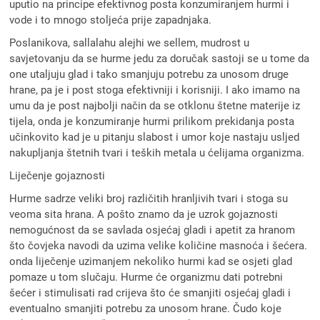
uputio na principe efektivnog posta konzumiranjem hurmi i
vode i to mnogo stoljeća prije zapadnjaka.
Poslanikova, sallalahu alejhi we sellem, mudrost u
savjetovanju da se hurme jedu za doručak sastoji se u tome da
one utaljuju glad i tako smanjuju potrebu za unosom druge
hrane, pa je i post stoga efektivniji i korisniji. I ako imamo na
umu da je post najbolji način da se otklonu štetne materije iz
tijela, onda je konzumiranje hurmi prilikom prekidanja posta
učinkovito kad je u pitanju slabost i umor koje nastaju usljed
nakupljanja štetnih tvari i teških metala u ćelijama organizma.
Liječenje gojaznosti
Hurme sadrze veliki broj različitih hranljivih tvari i stoga su
veoma sita hrana. A pošto znamo da je uzrok gojaznosti
nemogućnost da se savlada osjećaj gladi i apetit za hranom
što čovjeka navodi da uzima velike količine masnoća i šećera.
onda liječenje uzimanjem nekoliko hurmi kad se osjeti glad
pomaze u tom slučaju. Hurme će organizmu dati potrebni
šećer i stimulisati rad crijeva što će smanjiti osjećaj gladi i
eventualno smanjiti potrebu za unosom hrane. Čudo koje