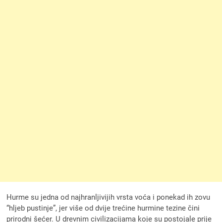
Hurme su jedna od najhranljivijih vrsta voća i ponekad ih zovu
“hljeb pustinje”, jer više od dvije trećine hurmine tezine čini
prirodni šećer. U drevnim civilizacijama koje su postojale prije