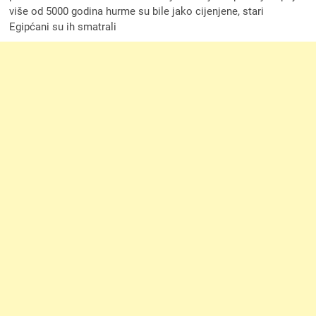
više od 5000 godina hurme su bile jako cijenjene, stari
Egipćani su ih smatrali