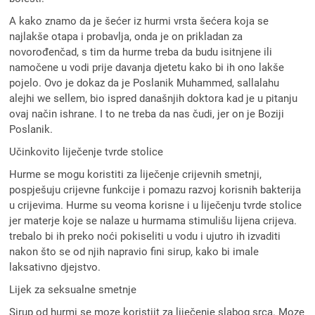
A kako znamo da je šećer iz hurmi vrsta šećera koja se
najlakše otapa i probavlja, onda je on prikladan za
novorođenčad, s tim da hurme treba da budu isitnjene ili
namočene u vodi prije davanja djetetu kako bi ih ono lakše
pojelo. Ovo je dokaz da je Poslanik Muhammed, sallalahu
alejhi we sellem, bio ispred današnjih doktora kad je u pitanju
ovaj način ishrane. I to ne treba da nas čudi, jer on je Boziji
Poslanik.
Učinkovito liječenje tvrde stolice
Hurme se mogu koristiti za liječenje crijevnih smetnji,
pospješuju crijevne funkcije i pomazu razvoj korisnih bakterija
u crijevima. Hurme su veoma korisne i u liječenju tvrde stolice
jer materje koje se nalaze u hurmama stimulišu lijena crijeva.
trebalo bi ih preko noći pokiseliti u vodu i ujutro ih izvaditi
nakon što se od njih napravio fini sirup, kako bi imale
laksativno djejstvo.
Lijek za seksualne smetnje
Sirup od hurmi se moze koristiit za liječenje slabog srca. Moze