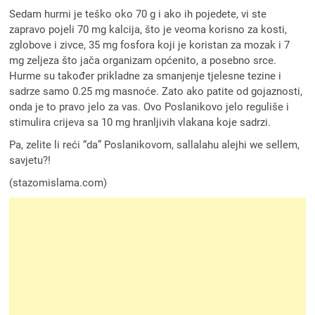
Sedam hurmi je teško oko 70 g i ako ih pojedete, vi ste
zapravo pojeli 70 mg kalcija, što je veoma korisno za kosti,
zglobove i zivce, 35 mg fosfora koji je koristan za mozak i 7
mg zeljeza što jača organizam općenito, a posebno srce.
Hurme su također prikladne za smanjenje tjelesne tezine i
sadrze samo 0.25 mg masnoće. Zato ako patite od gojaznosti,
onda je to pravo jelo za vas. Ovo Poslanikovo jelo reguliše i
stimulira crijeva sa 10 mg hranljivih vlakana koje sadrzi.
Pa, zelite li reći “da” Poslanikovom, sallalahu alejhi we sellem,
savjetu?!
(stazomislama.com)