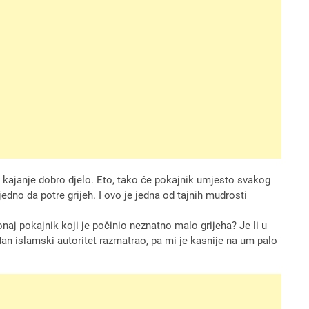
o kajanje dobro djelo. Eto, tako će pokajnik umjesto svakog
edno da potre grijeh. I ovo je jedna od tajnih mudrosti
 onaj pokajnik koji je počinio neznatno malo grijeha? Je li u
dan islamski autoritet razmatrao, pa mi je kasnije na um palo