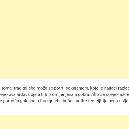
 tome, trag grijeha može se potrti pokajanjem, koje je najjači razl
vjekova hrđava djela biti promijenjena u dobra. Ako se čovjek iskre
e pomoću pokajanja trag grijeha briše i potire temeljitije nego uslje