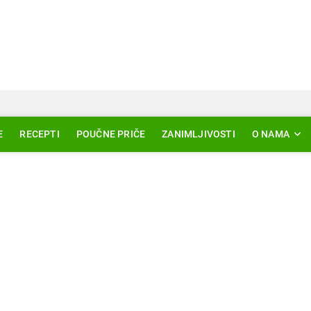
Svjetlo Islama
LAM – EDUKACIJA – AKTUELNOSTI
E
RECEPTI
POUČNE PRIČE
ZANIMLJIVOSTI
O NAMA