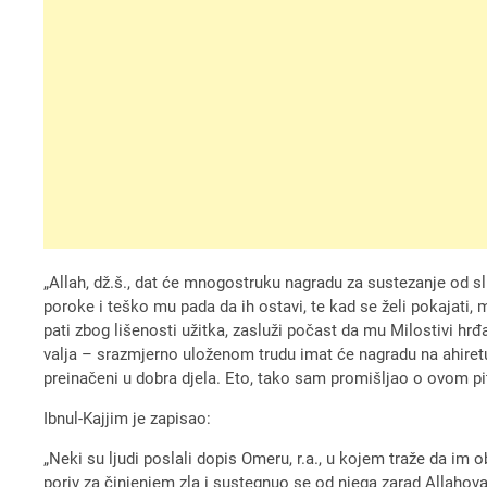
„Allah, dž.š., dat će mnogostruku nagradu za sustezanje od sl
poroke i teško mu pada da ih ostavi, te kad se želi pokajati, 
pati zbog lišenosti užitka, zasluži počast da mu Milostivi hr
valja – srazmjerno uloženom trudu imat će nagradu na ahiretu, 
preinačeni u dobra djela. Eto, tako sam promišljao o ovom p
Ibnul-Kajjim je zapisao:
„Neki su ljudi poslali dopis Omeru, r.a., u kojem traže da im o
poriv za činjenjem zla i sustegnuo se od njega zarad Allahova