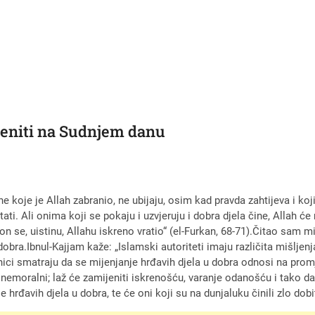
jeniti na Sudnjem danu
ne koje je Allah zabranio, ne ubijaju, osim kad pravda zahtijeva i koj
ati. Ali onima koji se pokaju i uzvjeruju i dobra djela čine, Allah će 
on se, uistinu, Allahu iskreno vratio“ (el-Furkan, 68-71).Čitao sam m
obra.Ibnul-Kajjam kaže: „Islamski autoriteti imaju različita mišljenja 
učenici smatraju da se mijenjanje hrđavih djela u dobra odnosi na pr
e nemoralni; laž će zamijeniti iskrenošću, varanje odanošću i tako dal
e hrđavih djela u dobra, te će oni koji su na dunjaluku činili zlo do