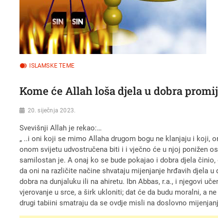
ISLAMSKE TEME
Kome će Allah loša djela u dobra promi
20. siječnja 2023.
Svevišnji Allah je rekao:…
„ ..i oni koji se mimo Allaha drugom bogu ne klanjaju i koji, o
onom svijetu udvostručena biti i i vječno će u njoj ponižen ost
samilostan je. A onaj ko se bude pokajao i dobra djela činio, 
da oni na različite načine shvataju mijenjanje hrđavih djela u d
dobra na dunjaluku ili na ahiretu. Ibn Abbas, r.a., i njegovi 
vjerovanje u srce, a širk ukloniti; dat će da budu moralni, a n
drugi tabiini smatraju da se ovdje misli na doslovno mijenjanj