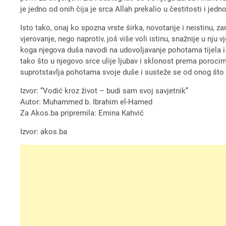
je jedno od onih čija je srca Allah prekalio u čestitosti i jed
Isto tako, onaj ko spozna vrste širka, novotarije i neistinu, 
vjerovanje, nego naprotiv, još više voli istinu, snažnije u nju
koga njegova duša navodi na udovoljavanje pohotama tijela i č
tako što u njegovo srce ulije ljubav i sklonost prema porocim
suprotstavlja pohotama svoje duše i susteže se od onog što dob
Izvor: ‘’Vodić kroz život – budi sam svoj savjetnik’’
Autor: Muhammed b. Ibrahim el-Hamed
Za Akos.ba pripremila: Emina Kahvić
Izvor: akos.ba