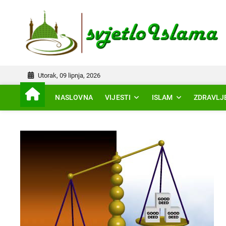
Skip
to
IS
content
Utorak, 09 lipnja, 2026
NASLOVNA
VIJESTI
ISLAM
ZDRAVLJ