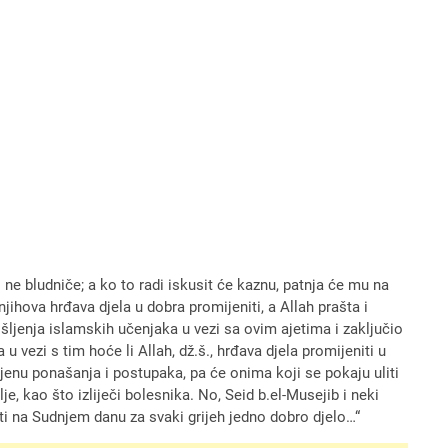
i ne bludniče; a ko to radi iskusit će kaznu, patnja će mu na
njihova hrđava djela u dobra promijeniti, a Allah prašta i
išljenja islamskih učenjaka u vezi sa ovim ajetima i zaključio
u vezi s tim hoće li Allah, dž.š., hrđava djela promijeniti u
omjenu ponašanja i postupaka, pa će onima koji se pokaju uliti
je, kao što izliječi bolesnika. No, Seid b.el-Musejib i neki
biti na Sudnjem danu za svaki grijeh jedno dobro djelo…“