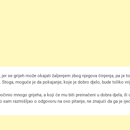
jer se grijeh može okajati žaljenjem zbog njegova činjenja, pa je t
 Stoga, moguće je da pokajanje, koje je dobro djelo, bude toliko vrij
počinio mnogo grijeha, a koji će mu biti preinačeni u dobra djela, ili
o sam razmišljao o odgovoru na ovo pitanje, ne znajući da ga je ije