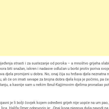
ijeđenja strasti i za sustezanje od poroka – a mnoštvo grijeha slabi
mora biti snažan, iskren i nadasve odlučan u borbi protiv poriva svoj
đava djela promijeni u dobra. No, onaj čija su hrđava djela neznatn
ali će on imati sevape za brojna dobra djela koja je počinio, pa će p
itanju, a kasnije sam u nekim Ibnul-Kajjimovim djelima pronašao p
bjasni je li bolji čovjek kojem određeni grijeh nije uopće na um pao, 
 lica. Halifa Omer odgovorio je: „Onaj koga njegova duša navodi na p