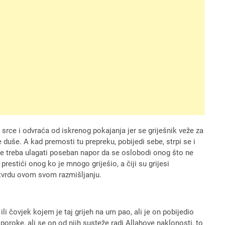
 srce i odvraća od iskrenog pokajanja jer se griješnik veže za
e duše. A kad premosti tu prepreku, pobijedi sebe, strpi se i
a ne treba ulagati poseban napor da se oslobodi onog što ne
restići onog ko je mnogo griješio, a čiji su grijesi
otvrdu ovom svom razmišljanju.
ili čovjek kojem je taj grijeh na um pao, ali je on pobijedio
oroke, ali se on od njih susteže radi Allahove naklonosti, to