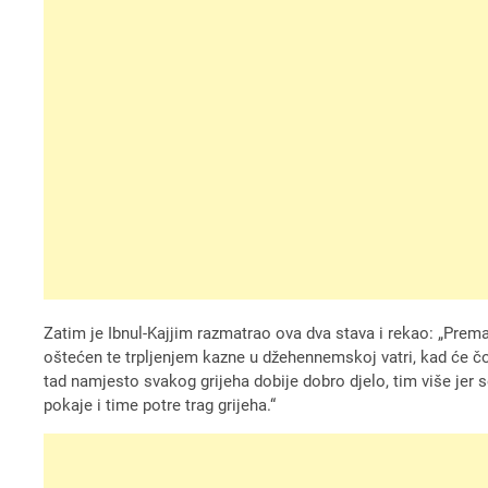
Zatim je Ibnul-Kajjim razmatrao ova dva stava i rekao: „Prema
oštećen te trpljenjem kazne u džehennemskoj vatri, kad će čo
tad namjesto svakog grijeha dobije dobro djelo, tim više jer s
pokaje i time potre trag grijeha.“