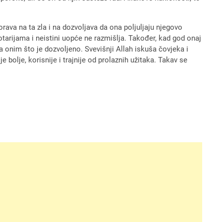
orava na ta zla i na dozvoljava da ona poljuljaju njegovo
ovotarijama i neistini uopće ne razmišlja. Također, kad god onaj
a onim što je dozvoljeno. Svevišnji Allah iskuša čovjeka i
bolje, korisnije i trajnije od prolaznih užitaka. Takav se