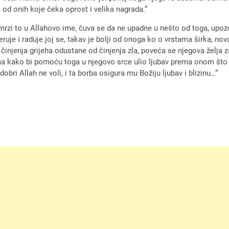
no od onih koje čeka oprost i velika nagrada.“
zamrzi to u Allahovo ime, čuva se da ne upadne u nešto od toga, upoz
 vjeruje i raduje joj se, takav je bolji od onoga ko o vrstama širka, n
injenja grijeha odustane od činjenja zla, poveća se njegova želja z
a kako bi pomoću toga u njegovo srce ulio ljubav prema onom što je 
ri Allah ne voli, i ta borba osigura mu Božiju ljubav i blizinu…“