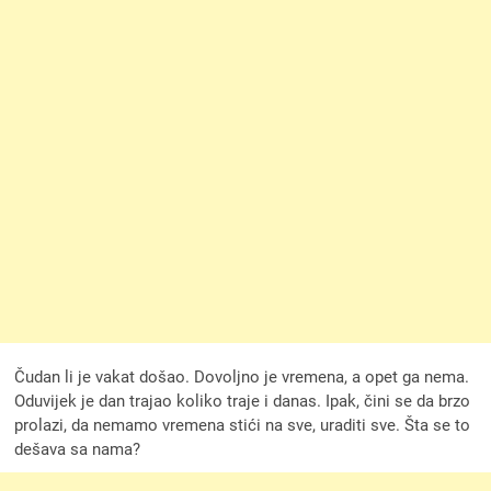
Čudan li je vakat došao. Dovoljno je vremena, a opet ga nema.
Oduvijek je dan trajao koliko traje i danas. Ipak, čini se da brzo
prolazi, da nemamo vremena stići na sve, uraditi sve. Šta se to
dešava sa nama?