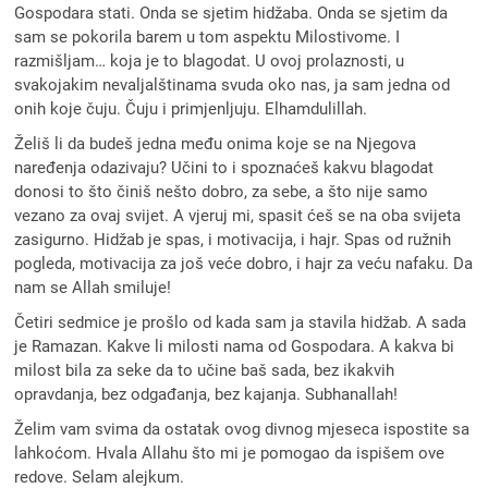
Gospodara stati. Onda se sjetim hidžaba. Onda se sjetim da
sam se pokorila barem u tom aspektu Milostivome. I
razmišljam… koja je to blagodat. U ovoj prolaznosti, u
svakojakim nevaljalštinama svuda oko nas, ja sam jedna od
onih koje čuju. Čuju i primjenljuju. Elhamdulillah.
Želiš li da budeš jedna među onima koje se na Njegova
naređenja odazivaju? Učini to i spoznaćeš kakvu blagodat
donosi to što činiš nešto dobro, za sebe, a što nije samo
vezano za ovaj svijet. A vjeruj mi, spasit ćeš se na oba svijeta
zasigurno. Hidžab je spas, i motivacija, i hajr. Spas od ružnih
pogleda, motivacija za još veće dobro, i hajr za veću nafaku. Da
nam se Allah smiluje!
Četiri sedmice je prošlo od kada sam ja stavila hidžab. A sada
je Ramazan. Kakve li milosti nama od Gospodara. A kakva bi
milost bila za seke da to učine baš sada, bez ikakvih
opravdanja, bez odgađanja, bez kajanja. Subhanallah!
Želim vam svima da ostatak ovog divnog mjeseca ispostite sa
lahkoćom. Hvala Allahu što mi je pomogao da ispišem ove
redove. Selam alejkum.