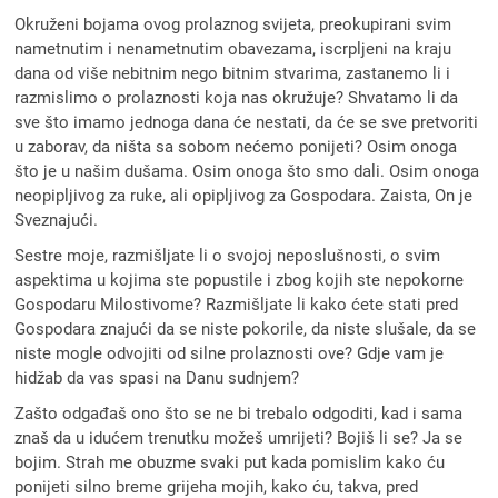
Okruženi bojama ovog prolaznog svijeta, preokupirani svim
nametnutim i nenametnutim obavezama, iscrpljeni na kraju
dana od više nebitnim nego bitnim stvarima, zastanemo li i
razmislimo o prolaznosti koja nas okružuje? Shvatamo li da
sve što imamo jednoga dana će nestati, da će se sve pretvoriti
u zaborav, da ništa sa sobom nećemo ponijeti? Osim onoga
što je u našim dušama. Osim onoga što smo dali. Osim onoga
neopipljivog za ruke, ali opipljivog za Gospodara. Zaista, On je
Sveznajući.
Sestre moje, razmišljate li o svojoj neposlušnosti, o svim
aspektima u kojima ste popustile i zbog kojih ste nepokorne
Gospodaru Milostivome? Razmišljate li kako ćete stati pred
Gospodara znajući da se niste pokorile, da niste slušale, da se
niste mogle odvojiti od silne prolaznosti ove? Gdje vam je
hidžab da vas spasi na Danu sudnjem?
Zašto odgađaš ono što se ne bi trebalo odgoditi, kad i sama
znaš da u idućem trenutku možeš umrijeti? Bojiš li se? Ja se
bojim. Strah me obuzme svaki put kada pomislim kako ću
ponijeti silno breme grijeha mojih, kako ću, takva, pred