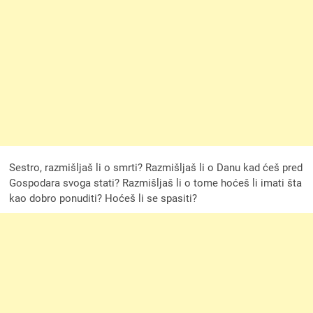
Sestro, razmišljaš li o smrti? Razmišljaš li o Danu kad ćeš pred
Gospodara svoga stati? Razmišljaš li o tome hoćeš li imati šta
kao dobro ponuditi? Hoćeš li se spasiti?