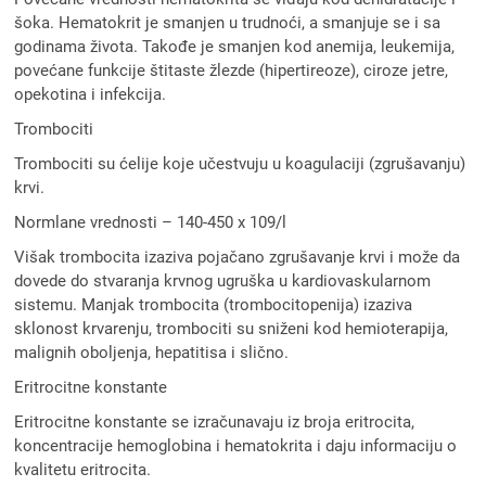
šoka. Hematokrit je smanjen u trudnoći, a smanjuje se i sa
godinama života. Takođe je smanjen kod anemija, leukemija,
povećane funkcije štitaste žlezde (hipertireoze), ciroze jetre,
opekotina i infekcija.
Trombociti
Trombociti su ćelije koje učestvuju u koagulaciji (zgrušavanju)
krvi.
Normlane vrednosti – 140-450 x 109/l
Višak trombocita izaziva pojačano zgrušavanje krvi i može da
dovede do stvaranja krvnog ugruška u kardiovaskularnom
sistemu. Manjak trombocita (trombocitopenija) izaziva
sklonost krvarenju, trombociti su sniženi kod hemioterapija,
malignih oboljenja, hepatitisa i slično.
Eritrocitne konstante
Eritrocitne konstante se izračunavaju iz broja eritrocita,
koncentracije hemoglobina i hematokrita i daju informaciju o
kvalitetu eritrocita.