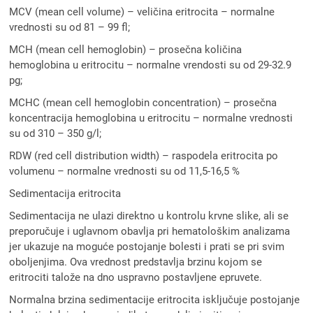
MCV (mean cell volume) – veličina eritrocita – normalne
vrednosti su od 81 – 99 fl;
MCH (mean cell hemoglobin) – prosečna količina
hemoglobina u eritrocitu – normalne vrendosti su od 29-32.9
pg;
MCHC (mean cell hemoglobin concentration) – prosečna
koncentracija hemoglobina u eritrocitu – normalne vrednosti
su od 310 – 350 g/l;
RDW (red cell distribution width) – raspodela eritrocita po
volumenu – normalne vrednosti su od 11,5-16,5 %
Sedimentacija eritrocita
Sedimentacija ne ulazi direktno u kontrolu krvne slike, ali se
preporučuje i uglavnom obavlja pri hematološkim analizama
jer ukazuje na moguće postojanje bolesti i prati se pri svim
oboljenjima. Ova vrednost predstavlja brzinu kojom se
eritrociti talože na dno uspravno postavljene epruvete.
Normalna brzina sedimentacije eritrocita isključuje postojanje