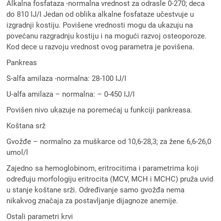
Alkalna fosfataza -normalna vrednost za odrasle 0-270; deca
do 810 IJ/I Jedan od oblika alkalne fosfataze učestvuje u
izgradnji kostiju. Povišene vrednosti mogu da ukazuju na
povećanu razgradnju kostiju i na mogući razvoj osteoporoze.
Kod dece u razvoju vrednost ovog parametra je povišena.
Pankreas
S-alfa amilaza -normalna: 28-100 IJ/I
U-alfa amilaza – normalna: – 0-450 IJ/I
Povišen nivo ukazuje na poremećaj u funkciji pankreasa.
Koštana srž
Gvožđe – normalno za muškarce od 10,6-28,3; za žene 6,6-26,0
umol/l
Zajedno sa hemoglobinom, eritrocitima i parametrima koji
određuju morfologiju eritrocita (MCV, MCH i MCHC) pruža uvid
u stanje koštane srži. Određivanje samo gvožđa nema
nikakvog značaja za postavljanje dijagnoze anemije.
Ostali parametri krvi