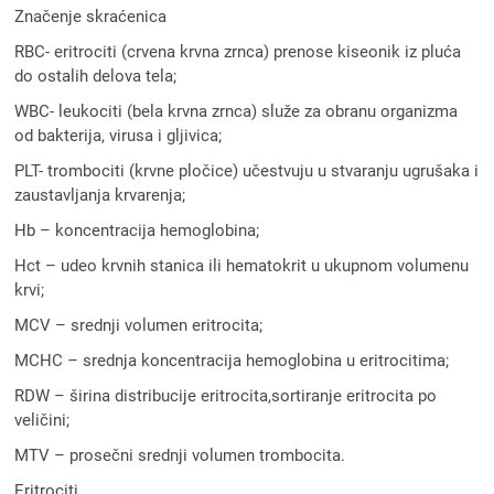
Značenje skraćenica
RBC- eritrociti (crvena krvna zrnca) prenose kiseonik iz pluća
do ostalih delova tela;
WBC- leukociti (bela krvna zrnca) služe za obranu organizma
od bakterija, virusa i gljivica;
PLT- trombociti (krvne pločice) učestvuju u stvaranju ugrušaka i
zaustavljanja krvarenja;
Hb – koncentracija hemoglobina;
Hct – udeo krvnih stanica ili hematokrit u ukupnom volumenu
krvi;
MCV – srednji volumen eritrocita;
MCHC – srednja koncentracija hemoglobina u eritrocitima;
RDW – širina distribucije eritrocita,sortiranje eritrocita po
veličini;
MTV – prosečni srednji volumen trombocita.
Eritrociti