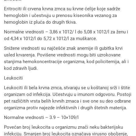
Eritrociti ili crvena krvna zrnca su krvne ćelije koje sadrže
hemoglobin i učestvuju u prenosu kiseonika vezanog za
hemoglobin iz pluća do drugih tkiva.
Normalne vrednosti – 3,86 x 1012/ l do 5,08 x 1012/l za ženu i
od 4,34 x 1012/l do 5,72 x 1012/l za muškarce.
Snižene vrednosti su najčešće znak anemije ili gubitka krvi
usled krvarenja. Povišene vrednosti mogu biti uzrokovane
stanjima hemokoncentracije organizma, kod policitemija, ali i
kod zdravih ljudi.
Leukociti
Leukociti ili bela krvna zrnca, stvaraju se u koštanoj srži i štite
organizam od infekcija. Učestvuju u imunom odgovoru. Postoji
pet različitih vrsta belih krvnih zrnaca i sve one su deo odbrane
organizma protiv najezde infektivnih i drugih štetnih materija.
Normalne vrednosti – 3.9 – 10×109/l
Povećan broj leukocita u organizmu znači neku bakterijsku
infekciju. Smanjen broj leukocita označava virusno oboljenje,