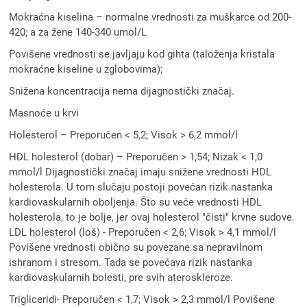
Mokraćna kiselina – normalne vrednosti za muškarce od 200-
420; a za žene 140-340 umol/L
Povišene vrednosti se javljaju kod gihta (taloženja kristala
mokraćne kiseline u zglobovima);
Snižena koncentracija nema dijagnostički značaj.
Masnoće u krvi
Holesterol – Preporučen < 5,2; Visok > 6,2 mmol/l
HDL holesterol (dobar) – Preporučen > 1,54; Nizak < 1,0
mmol/l Dijagnostički značaj imaju snižene vrednosti HDL
holesterola. U tom slučaju postoji povećan rizik nastanka
kardiovaskularnih oboljenja. Što su veće vrednosti HDL
holesterola, to je bolje, jer ovaj holesterol "čisti" krvne sudove.
LDL holesterol (loš) - Preporučen < 2,6; Visok > 4,1 mmol/l
Povišene vrednosti obično su povezane sa nepravilnom
ishranom i stresom. Tada se povećava rizik nastanka
kardiovaskularnih bolesti, pre svih ateroskleroze.
Trigliceridi- Preporučen < 1,7; Visok > 2,3 mmol/l Povišene