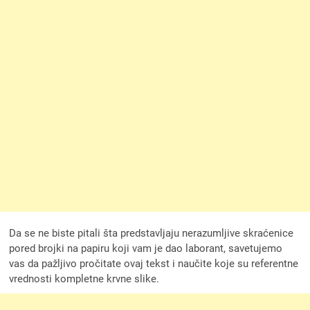
Da se ne biste pitali šta predstavljaju nerazumljive skraćenice
pored brojki na papiru koji vam je dao laborant, savetujemo
vas da pažljivo pročitate ovaj tekst i naučite koje su referentne
vrednosti kompletne krvne slike.