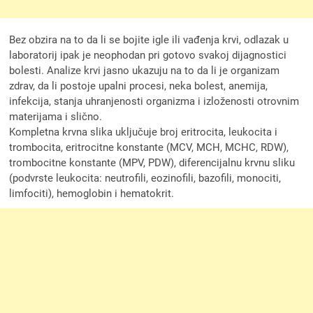
Bez obzira na to da li se bojite igle ili vađenja krvi, odlazak u
laboratorij ipak je neophodan pri gotovo svakoj dijagnostici
bolesti. Analize krvi jasno ukazuju na to da li je organizam
zdrav, da li postoje upalni procesi, neka bolest, anemija,
infekcija, stanja uhranjenosti organizma i izloženosti otrovnim
materijama i slično.
Kompletna krvna slika uključuje broj eritrocita, leukocita i
trombocita, eritrocitne konstante (MCV, MCH, MCHC, RDW),
trombocitne konstante (MPV, PDW), diferencijalnu krvnu sliku
(podvrste leukocita: neutrofili, eozinofili, bazofili, monociti,
limfociti), hemoglobin i hematokrit.