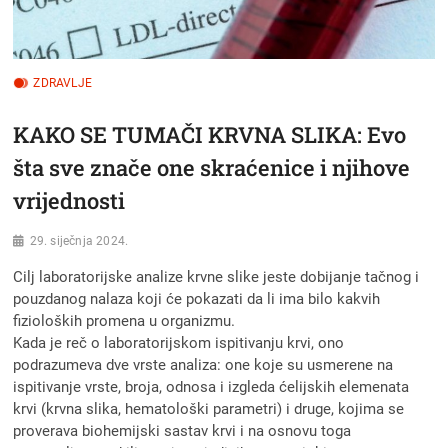
ZDRAVLJE
KAKO SE TUMAČI KRVNA SLIKA: Evo
šta sve znače one skraćenice i njihove
vrijednosti
29. siječnja 2024.
Cilj laboratorijske analize krvne slike jeste dobijanje tačnog i
pouzdanog nalaza koji će pokazati da li ima bilo kakvih
fizioloških promena u organizmu.
Kada je reč o laboratorijskom ispitivanju krvi, ono
podrazumeva dve vrste analiza: one koje su usmerene na
ispitivanje vrste, broja, odnosa i izgleda ćelijskih elemenata
krvi (krvna slika, hematološki parametri) i druge, kojima se
proverava biohemijski sastav krvi i na osnovu toga