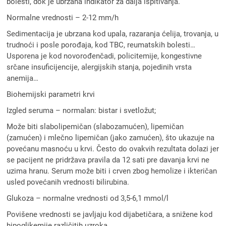
bolesti, dok je ubrzana indikator za dalja ispitivanja.
Normalne vrednosti – 2-12 mm/h
Sedimentacija je ubrzana kod upala, razaranja ćelija, trovanja, u
trudnoći i posle porođaja, kod TBC, reumatskih bolesti…
Usporena je kod novorođenčadi, policitemije, kongestivne
srčane insuficijencije, alergijskih stanja, pojedinih vrsta
anemija…
Biohemijski parametri krvi
Izgled seruma – normalan: bistar i svetložut;
Može biti slabolipemičan (slabozamućen), lipemičan
(zamućen) i mlečno lipemičan (jako zamućen), što ukazuje na
povećanu masnoću u krvi. Često do ovakvih rezultata dolazi jer
se pacijent ne pridržava pravila da 12 sati pre davanja krvi ne
uzima hranu. Serum može biti i crven zbog hemolize i ikteričan
usled povećanih vrednosti bilirubina.
Glukoza – normalne vrednosti od 3,5-6,1 mmol/l
Povišene vrednosti se javljaju kod dijabetičara, a snižene kod
hipoglikemije različitih uzroka.