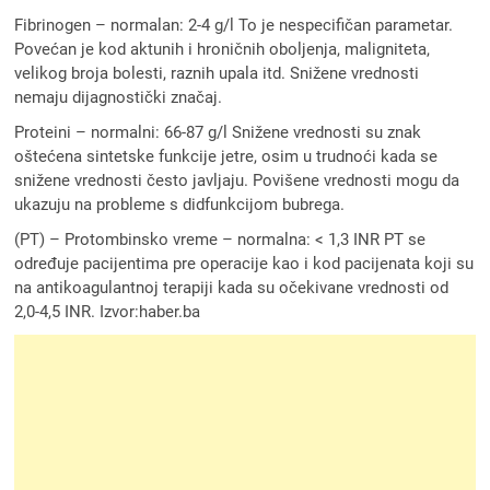
Fibrinogen – normalan: 2-4 g/l To je nespecifičan parametar.
Povećan je kod aktunih i hroničnih oboljenja, maligniteta,
velikog broja bolesti, raznih upala itd. Snižene vrednosti
nemaju dijagnostički značaj.
Proteini – normalni: 66-87 g/l Snižene vrednosti su znak
oštećena sintetske funkcije jetre, osim u trudnoći kada se
snižene vrednosti često javljaju. Povišene vrednosti mogu da
ukazuju na probleme s didfunkcijom bubrega.
(PT) – Protombinsko vreme – normalna: < 1,3 INR PT se
određuje pacijentima pre operacije kao i kod pacijenata koji su
na antikoagulantnoj terapiji kada su očekivane vrednosti od
2,0-4,5 INR. Izvor:haber.ba