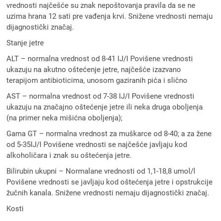
vrednosti najčešće su znak nepoštovanja pravila da se ne
uzima hrana 12 sati pre vađenja krvi. Snižene vrednosti nemaju
dijagnostički značaj.
Stanje jetre
ALT – normalna vrednost od 8-41 IJ/I Povišene vrednosti
ukazuju na akutno oštećenje jetre, najčešće izazvano
terapijom antibioticima, unosom gaziranih pića i slično
AST – normalna vrednost od 7-38 IJ/I Povišene vrednosti
ukazuju na značajno oštećenje jetre ili neka druga oboljenja
(na primer neka mišićna oboljenja);
Gama GT – normalna vrednost za muškarce od 8-40; a za žene
od 5-35IJ/I Povišene vrednosti se najčešće javljaju kod
alkoholičara i znak su oštećenja jetre.
Bilirubin ukupni – Normalane vrednosti od 1,1-18,8 umol/l
Povišene vrednosti se javljaju kod oštećenja jetre i opstrukcije
žučnih kanala. Snižene vrednosti nemaju dijagnostički značaj.
Kosti