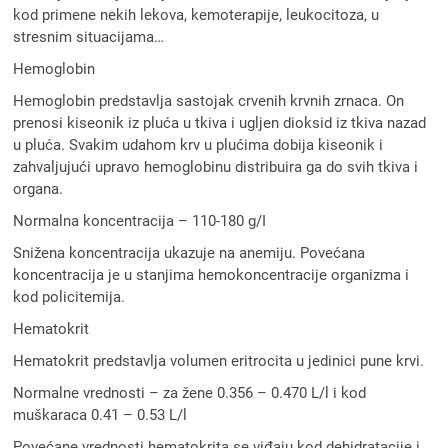
kod primene nekih lekova, kemoterapije, leukocitoza, u
stresnim situacijama…
Hemoglobin
Hemoglobin predstavlja sastojak crvenih krvnih zrnaca. On
prenosi kiseonik iz pluća u tkiva i ugljen dioksid iz tkiva nazad
u pluća. Svakim udahom krv u plućima dobija kiseonik i
zahvaljujući upravo hemoglobinu distribuira ga do svih tkiva i
organa.
Normalna koncentracija – 110-180 g/I
Snižena koncentracija ukazuje na anemiju. Povećana
koncentracija je u stanjima hemokoncentracije organizma i
kod policitemija.
Hematokrit
Hematokrit predstavlja volumen eritrocita u jedinici pune krvi.
Normalne vrednosti – za žene 0.356 – 0.470 L/l i kod
muškaraca 0.41 – 0.53 L/l
Povećane vrednosti hematokrita se viđaju kod dehidratacije i