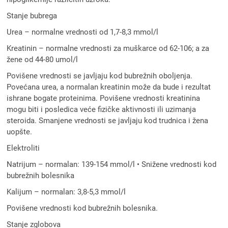
Stanje bubrega
Urea – normalne vrednosti od 1,7-8,3 mmol/l
Kreatinin – normalne vrednosti za muškarce od 62-106; a za
žene od 44-80 umol/l
Povišene vrednosti se javljaju kod bubrežnih oboljenja.
Povećana urea, a normalan kreatinin može da bude i rezultat
ishrane bogate proteinima. Povišene vrednosti kreatinina
mogu biti i posledica veće fizičke aktivnosti ili uzimanja
steroida. Smanjene vrednosti se javljaju kod trudnica i žena
uopšte.
Elektroliti
Natrijum – normalan: 139-154 mmol/l • Snižene vrednosti kod
bubrežnih bolesnika
Kalijum – normalan: 3,8-5,3 mmol/l
Povišene vrednosti kod bubrežnih bolesnika.
Stanje zglobova