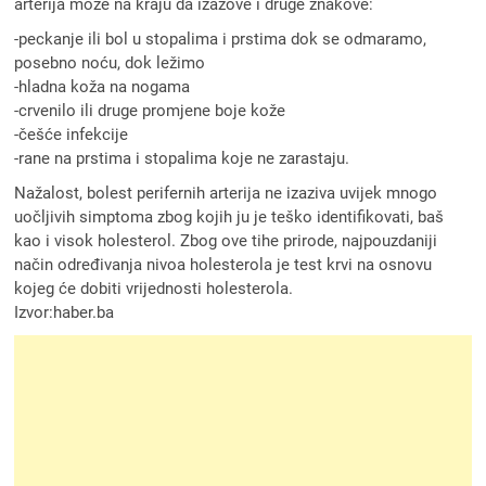
arterija može na kraju da izazove i druge znakove:
-peckanje ili bol u stopalima i prstima dok se odmaramo,
posebno noću, dok ležimo
-hladna koža na nogama
-crvenilo ili druge promjene boje kože
-češće infekcije
-rane na prstima i stopalima koje ne zarastaju.
Nažalost, bolest perifernih arterija ne izaziva uvijek mnogo
uočljivih simptoma zbog kojih ju je teško identifikovati, baš
kao i visok holesterol. Zbog ove tihe prirode, najpouzdaniji
način određivanja nivoa holesterola je test krvi na osnovu
kojeg će dobiti vrijednosti holesterola.
Izvor:haber.ba