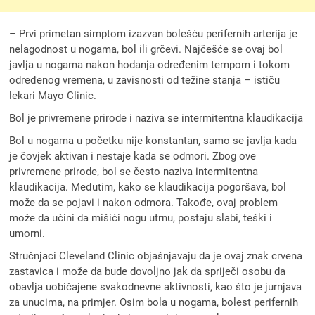
– Prvi primetan simptom izazvan bolešću perifernih arterija je
nelagodnost u nogama, bol ili grčevi. Najčešće se ovaj bol
javlja u nogama nakon hodanja određenim tempom i tokom
određenog vremena, u zavisnosti od težine stanja – ističu
lekari Mayo Clinic.
Bol je privremene prirode i naziva se intermitentna klaudikacija
Bol u nogama u početku nije konstantan, samo se javlja kada
je čovjek aktivan i nestaje kada se odmori. Zbog ove
privremene prirode, bol se često naziva intermitentna
klaudikacija. Međutim, kako se klaudikacija pogoršava, bol
može da se pojavi i nakon odmora. Takođe, ovaj problem
može da učini da mišići nogu utrnu, postaju slabi, teški i
umorni.
Stručnjaci Cleveland Clinic objašnjavaju da je ovaj znak crvena
zastavica i može da bude dovoljno jak da spriječi osobu da
obavlja uobičajene svakodnevne aktivnosti, kao što je jurnjava
za unucima, na primjer. Osim bola u nogama, bolest perifernih