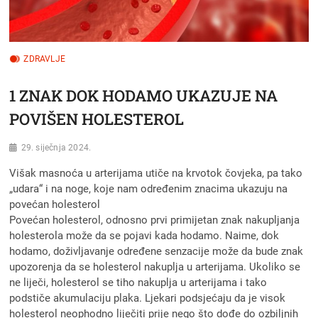
ZDRAVLJE
1 ZNAK DOK HODAMO UKAZUJE NA
POVIŠEN HOLESTEROL
29. siječnja 2024.
Višak masnoća u arterijama utiče na krvotok čovjeka, pa tako
„udara“ i na noge, koje nam određenim znacima ukazuju na
povećan holesterol
Povećan holesterol, odnosno prvi primijetan znak nakupljanja
holesterola može da se pojavi kada hodamo. Naime, dok
hodamo, doživljavanje određene senzacije može da bude znak
upozorenja da se holesterol nakuplja u arterijama. Ukoliko se
ne liječi, holesterol se tiho nakuplja u arterijama i tako
podstiče akumulaciju plaka. Ljekari podsjećaju da je visok
holesterol neophodno liječiti prije nego što dođe do ozbiljnih