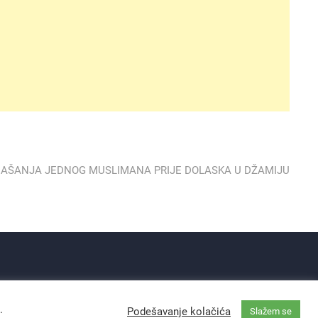
ONAŠANJA JEDNOG MUSLIMANA PRIJE DOLASKA U DŽAMIJU
.
Podešavanje kolačića
Slažem se