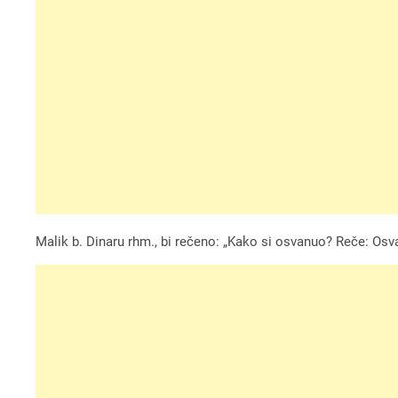
Malik b. Dinaru rhm., bi rečeno: „Kako si osvanuo? Reče: Osv