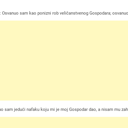
eče: Osvanuo sam kao ponizni rob veličanstvenog Gospodara; osva
uo sam jedući nafaku koju mi je moj Gospodar dao, a nisam mu zahv