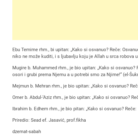
Ebu Temime rhm., bi upitan: „Kako si osvanuo? Reče: Osvanuo 
niko ne može kuditi, i s ljubavlju koju je Allah u srca robova u
Mugire b. Muhammed rhm., je bio upitan: „Kako si osvanuo? R
osori i grubi prema Njemu a u potrebi smo za Njime!“ (el-Šukr,
Mejmun b. Mehran rhm., je bio upitan: „Kako si osvanuo? Reče: 
Omer b. Abdul-‘Aziz rhm., je bio upitan: „Kako si osvanuo? Reč
Ibrahim b. Edhem rhm., je bio pitan: „Kako si osvanuo? Reče: D
Priredio: Sead ef. Jasavić, prof.fikha
dzemat-sabah