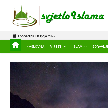
Skip
to
IS
content
Ponedjeljak, 08 lipnja, 2026
NASLOVNA
VIJESTI
ISLAM
ZDRAVLJ