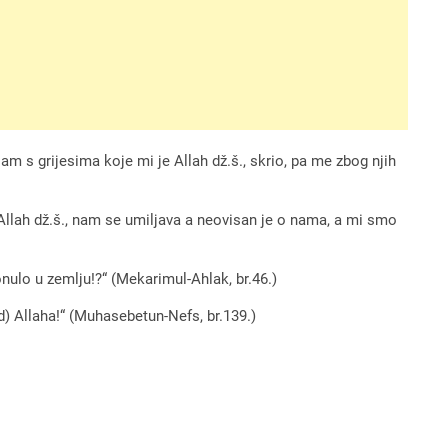
 s grijesima koje mi je Allah dž.š., skrio, pa me zbog njih
Allah dž.š., nam se umiljava a neovisan je o nama, a mi smo
onulo u zemlju!?“ (Mekarimul-Ahlak, br.46.)
od) Allaha!“ (Muhasebetun-Nefs, br.139.)