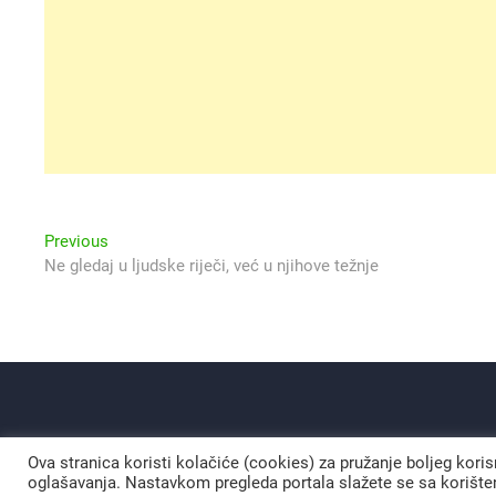
Navigacija
Previous
Previous
post:
Ne gledaj u ljudske riječi, već u njihove težnje
objava
Ova stranica koristi kolačiće (cookies) za pružanje boljeg kori
oglašavanja. Nastavkom pregleda portala slažete se sa korišten