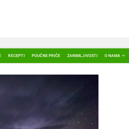
Svjetlo Islama
LAM – EDUKACIJA – AKTUELNOSTI
E
RECEPTI
POUČNE PRIČE
ZANIMLJIVOSTI
O NAMA