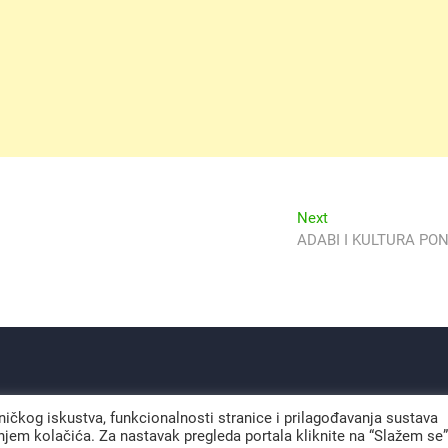
Next
Next
post:
ADABI I KULTURA P
sničkog iskustva, funkcionalnosti stranice i prilagođavanja sustava
jem kolačića. Za nastavak pregleda portala kliknite na “Slažem se”