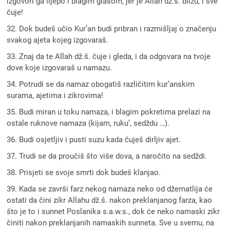
izgovori ga lijepo i blagim glasom, jer je Allah dž.š. blizu, i sve
čuje!
32. Dok budeš učio Kur’an budi pribran i razmišljaj o značenju
svakog ajeta kojeg izgovaraš.
33. Znaj da te Allah dž.š. čuje i gleda, i da odgovara na tvoje
dove koje izgovaraš u namazu.
34. Potrudi se da namaz obogatiš različitim kur’anskim
surama, ajetima i zikrovima!
35. Budi miran u toku namaza, i blagim pokretima prelazi na
ostale ruknove namaza (kijam, ruku’, sedždu …).
36. Budi osjetljiv i pusti suzu kada čuješ dirljiv ajet.
37. Trudi se da proučiš što više dova, a naročito na sedždi.
38. Prisjeti se svoje smrti dok budeš klanjao.
39. Kada se završi farz nekog namaza neko od džematlija će
ostati da čini zikr Allahu dž.š. nakon preklanjanog farza, kao
što je to i sunnet Poslanika s.a.w.s., dok će neko namaski zikr
činiti nakon preklanjanih namaskih sunneta. Sve u svemu, na