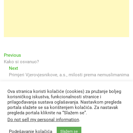
Navigacija
Previous
Previous
post:
Kako si osvanuo?
objava
Next
Next
post:
Primjeri Vjerovjesnikove, a.s., milosti prema nemuslimanima
Ova stranica koristi kolačiće (cookies) za pružanje boljeg
korisničkog iskustva, funkcionalnosti stranice i
prilagođavanja sustava oglašavanja. Nastavkom pregleda
portala slažete se sa korištenjem kolačića. Za nastavak
pregleda portala kliknite na “Slažem se”.
Do not sell my personal information
.
Podešavanje kolačića
Slažem se
Svjetlo Islama
| Designed by:
Theme Freesia
|
WordPress
| © Copyright All