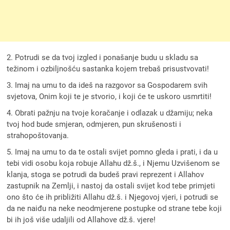
2. Potrudi se da tvoj izgled i ponašanje budu u skladu sa
težinom i ozbiljnošću sastanka kojem trebaš prisustvovati!
3. Imaj na umu to da ideš na razgovor sa Gospodarem svih
svjetova, Onim koji te je stvorio, i koji će te uskoro usmrtiti!
4. Obrati pažnju na tvoje koračanje i odlazak u džamiju; neka
tvoj hod bude smjeran, odmjeren, pun skrušenosti i
strahopoštovanja.
5. Imaj na umu to da te ostali svijet pomno gleda i prati, i da u
tebi vidi osobu koja robuje Allahu dž.š., i Njemu Uzvišenom se
klanja, stoga se potrudi da budeš pravi reprezent i Allahov
zastupnik na Zemlji, i nastoj da ostali svijet kod tebe primjeti
ono što će ih približiti Allahu dž.š. i Njegovoj vjeri, i potrudi se
da ne naiđu na neke neodmjerene postupke od strane tebe koji
bi ih još više udaljili od Allahove dž.š. vjere!