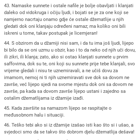
43. Namaske sunnete i ostale nafile je bolje obavljati i klanjati
daleko od vidokruga i očiju ljudi, i bojati se je za one koji se
namjerno nacrtaju onamo gdje će ostale džematlije u njih
gledati dok oni klanjaju određeni namaz; ma koliko oni bili
iskreni u tome, takav postupak je licemjeran!
44. S obzirom da u džamiji nisi sam, i da tu ima još ljudi, lijepo
bi bilo da se oni uzmu u obzir, kao i to da neko od njih uči dovu,
ili zikri, ili klanja; zato, ako si ostao klanjati sunnete u prvim
saffovima, dok su te, oni koji su sunnete prije tebe klanjali, svo
vrijeme gledali i nisu te uznemiravali, a ne učiš dovu za
imamom, nemoj ni ti njih uznemiravati sve dok sa dovom ne
završe, već lijepo sjedi na svome mjestu dok oni sa dovom ne
završe, pa kada sa dovom završe lijepo ustani i zajedno sa
ostalim džematlijama iz džamije izađi.
45. Kada završite sa namazom lijepo se raspitajte o
međusobnom halu i situaciji.
46. Teško tebi ako si iz džamije izašao isti kao što si i ušao, a
svjedoci smo da se takvo što dobrom djelu džematlija dešava!