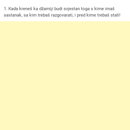
1. Kada kreneš ka džamiji budi svjestan toga s kime imaš
sastanak, sa kim trebaš razgovarati, i pred kime trebaš stati!