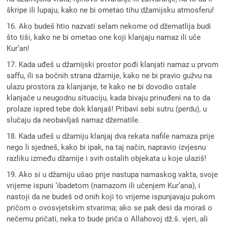
škripe ili lupaju, kako ne bi ometao tihu džamijsku atmosferu!
16. Ako budeš htio nazvati selam nekome od džematlija budi
što tiši, kako ne bi ometao one koji klanjaju namaz ili uče
Kur’an!
17. Kada uđeš u džamijski prostor pođi klanjati namaz u prvom
saffu, ili sa bočnih strana džamije, kako ne bi pravio gužvu na
ulazu prostora za klanjanje, te kako ne bi dovodio ostale
klanjače u neugodnu situaciju, kada bivaju prinuđeni na to da
prolaze ispred tebe dok klanjaš! Pribavi sebi sutru (perdu), u
slučaju da neobavljaš namaz džematile.
18. Kada uđeš u džamiju klanjaj dva rekata nafile namaza prije
nego li sjedneš, kako bi ipak, na taj način, napravio izvjesnu
razliku između džamije i svih ostalih objekata u koje ulaziš!
19. Ako si u džamiju ušao prije nastupa namaskog vakta, svoje
vrijeme ispuni ’ibadetom (namazom ili učenjem Kur’ana), i
nastoji da ne budeš od onih koji to vrijeme ispunjavaju pukom
pričom o ovosvjetskim stvarima; ako se pak desi da moraš o
nečemu pričati, neka to bude priča o Allahovoj dž.š. vjeri, ali