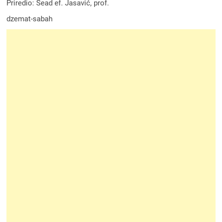
Priredio: Sead ef. Jasavić, prof.
dzemat-sabah