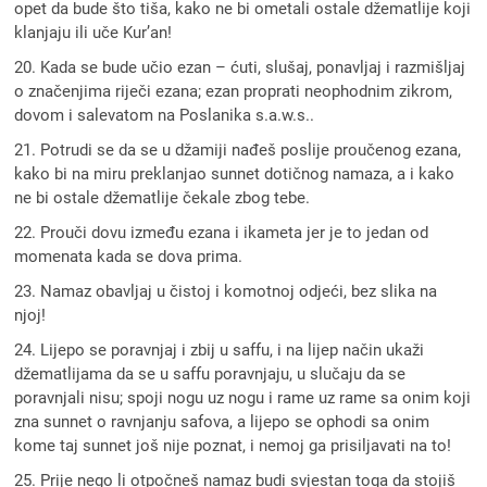
opet da bude što tiša, kako ne bi ometali ostale džematlije koji
klanjaju ili uče Kur’an!
20. Kada se bude učio ezan – ćuti, slušaj, ponavljaj i razmišljaj
o značenjima riječi ezana; ezan proprati neophodnim zikrom,
dovom i salevatom na Poslanika s.a.w.s..
21. Potrudi se da se u džamiji nađeš poslije proučenog ezana,
kako bi na miru preklanjao sunnet dotičnog namaza, a i kako
ne bi ostale džematlije čekale zbog tebe.
22. Prouči dovu između ezana i ikameta jer je to jedan od
momenata kada se dova prima.
23. Namaz obavljaj u čistoj i komotnoj odjeći, bez slika na
njoj!
24. Lijepo se poravnjaj i zbij u saffu, i na lijep način ukaži
džematlijama da se u saffu poravnjaju, u slučaju da se
poravnjali nisu; spoji nogu uz nogu i rame uz rame sa onim koji
zna sunnet o ravnjanju safova, a lijepo se ophodi sa onim
kome taj sunnet još nije poznat, i nemoj ga prisiljavati na to!
25. Prije nego li otpočneš namaz budi svjestan toga da stojiš