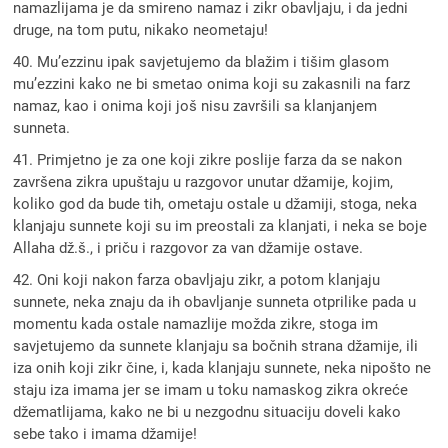
namazlijama je da smireno namaz i zikr obavljaju, i da jedni
druge, na tom putu, nikako neometaju!
40. Mu’ezzinu ipak savjetujemo da blažim i tišim glasom
mu’ezzini kako ne bi smetao onima koji su zakasnili na farz
namaz, kao i onima koji još nisu završili sa klanjanjem
sunneta.
41. Primjetno je za one koji zikre poslije farza da se nakon
završena zikra upuštaju u razgovor unutar džamije, kojim,
koliko god da bude tih, ometaju ostale u džamiji, stoga, neka
klanjaju sunnete koji su im preostali za klanjati, i neka se boje
Allaha dž.š., i priču i razgovor za van džamije ostave.
42. Oni koji nakon farza obavljaju zikr, a potom klanjaju
sunnete, neka znaju da ih obavljanje sunneta otprilike pada u
momentu kada ostale namazlije možda zikre, stoga im
savjetujemo da sunnete klanjaju sa bočnih strana džamije, ili
iza onih koji zikr čine, i, kada klanjaju sunnete, neka nipošto ne
staju iza imama jer se imam u toku namaskog zikra okreće
džematlijama, kako ne bi u nezgodnu situaciju doveli kako
sebe tako i imama džamije!