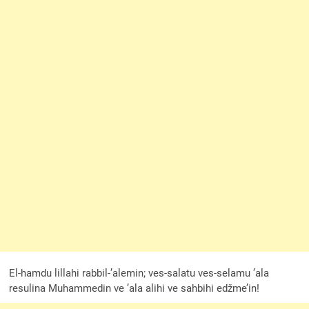
El-hamdu lillahi rabbil-’alemin; ves-salatu ves-selamu ’ala
resulina Muhammedin ve ’ala alihi ve sahbihi edžme’in!