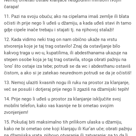
čarapa!
11. Pazi na svoju obuću; ako na cipelama imaš zemlje ili blata
očisti ih prije nego li uđeš u džamiju, a kada uđeš stavi ih tamo
gdje cipele inače trebaju i stajati tj. na njihovoj stalaži!
12. Kada vidimo neki trag on nam obično ukaže na vrstu
stvorenja koje je taj trag ostavilo! Znaj da ostavljanje bilo
kakvog traga u wc-u, kupatilima, ili abdesthanama ukazuje na
stepen osobe koja je taj trag ostavila, stoga obrati pažnju na
’ono’ što ostaje iza tebe; potrudi se da wc i abdesthanu ostaviš
čistom, a ako si je zatekao neurednom potrudi se da je očistiš!
13. Nemoj ulaziti kvasnih nogu ili ruku na prostor za klanjanje,
već se posuši i dotjeraj prije nego li zgaziš na džamijski tepih!
14. Prije nego li uđeš u prostor za klanjanje isključite svoj
mobilni telefon, kako vas kasnije ne bi ometao svojim
zvonjenjem!
15. Pokušaj biti maksimalno tih prilikom ulaska u džamiju,
kako ne bi ometao one koji klanjaju ili Kur’an uče; obrati pažnju
na džamijska vrata, njihovo otvaranje ili zatvaranje; na to da li