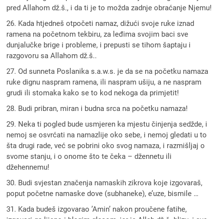
pred Allahom dž.š., i da ti je to možda zadnje obraćanje Njemu!
26. Kada htjedneš otpočeti namaz, dižući svoje ruke iznad
ramena na početnom tekbiru, za leđima svojim baci sve
dunjalučke brige i probleme, i prepusti se tihom šaptaju i
razgovoru sa Allahom dž.š..
27. Od sunneta Poslanika s.a.w.s. je da se na početku namaza
ruke dignu naspram ramena, ili naspram ušiju, a ne naspram
grudi ili stomaka kako se to kod nekoga da primjetit!
28. Budi pribran, miran i budna srca na početku namaza!
29. Neka ti pogled bude usmjeren ka mjestu činjenja sedžde, i
nemoj se osvrćati na namazlije oko sebe, i nemoj gledati u to
šta drugi rade, već se pobrini oko svog namaza, i razmišljaj o
svome stanju, i o onome što te čeka – džennetu ili
džehennemu!
30. Budi svjestan značenja namaskih zikrova koje izgovaraš,
poput početne namaske dove (subhaneke), e’uze, bismile …
31. Kada budeš izgovarao ’Amin’ nakon proučene fatihe,