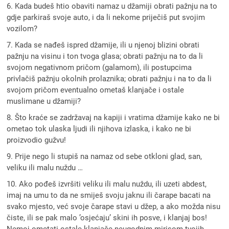
6. Kada budeš htio obaviti namaz u džamiji obrati pažnju na to
gdje parkiraš svoje auto, i da li nekome priječiš put svojim
vozilom?
7. Kada se nađeš ispred džamije, ili u njenoj blizini obrati
pažnju na visinu i ton tvoga glasa; obrati pažnju na to da li
svojom negativnom pričom (galamom), ili postupcima
privlačiš pažnju okolnih prolaznika; obrati pažnju i na to da li
svojom pričom eventualno ometaš klanjače i ostale
muslimane u džamiji?
8. Što kraće se zadržavaj na kapiji i vratima džamije kako ne bi
ometao tok ulaska ljudi ili njihova izlaska, i kako ne bi
proizvodio gužvu!
9. Prije nego li stupiš na namaz od sebe otkloni glad, san,
veliku ili malu nuždu …
10. Ako pođeš izvršiti veliku ili malu nuždu, ili uzeti abdest,
imaj na umu to da ne smiješ svoju jaknu ili čarape bacati na
svako mjesto, već svoje čarape stavi u džep, a ako možda nisu
čiste, ili se pak malo ’osjećaju’ skini ih posve, i klanjaj bos!
Nemoj ometati ostale klanjače neugodnim mirisom tvojih