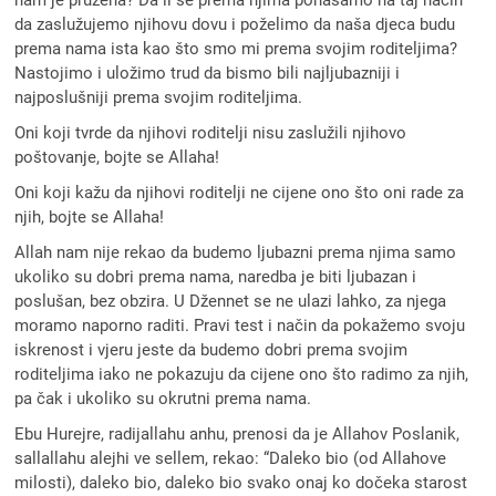
da zaslužujemo njihovu dovu i poželimo da naša djeca budu
prema nama ista kao što smo mi prema svojim roditeljima?
Nastojimo i uložimo trud da bismo bili najljubazniji i
najposlušniji prema svojim roditeljima.
Oni koji tvrde da njihovi roditelji nisu zaslužili njihovo
poštovanje, bojte se Allaha!
Oni koji kažu da njihovi roditelji ne cijene ono što oni rade za
njih, bojte se Allaha!
Allah nam nije rekao da budemo ljubazni prema njima samo
ukoliko su dobri prema nama, naredba je biti ljubazan i
poslušan, bez obzira. U Džennet se ne ulazi lahko, za njega
moramo naporno raditi. Pravi test i način da pokažemo svoju
iskrenost i vjeru jeste da budemo dobri prema svojim
roditeljima iako ne pokazuju da cijene ono što radimo za njih,
pa čak i ukoliko su okrutni prema nama.
Ebu Hurejre, radijallahu anhu, prenosi da je Allahov Poslanik,
sallallahu alejhi ve sellem, rekao: “Daleko bio (od Allahove
milosti), daleko bio, daleko bio svako onaj ko dočeka starost