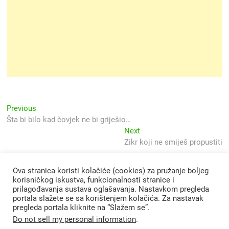
Navigacija
Previous
Previous
post:
Šta bi bilo kad čovjek ne bi griješio…
objava
Next
Next
post:
Zikr koji ne smiješ propustiti
Ova stranica koristi kolačiće (cookies) za pružanje boljeg
korisničkog iskustva, funkcionalnosti stranice i
prilagođavanja sustava oglašavanja. Nastavkom pregleda
portala slažete se sa korištenjem kolačića. Za nastavak
pregleda portala kliknite na “Slažem se”.
Do not sell my personal information
.