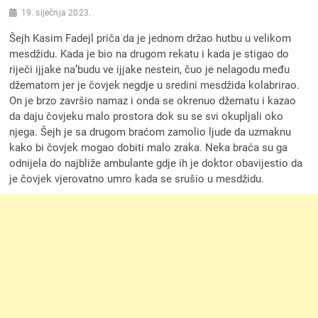
19. siječnja 2023.
Šejh Kasim Fadejl priča da je jednom držao hutbu u velikom
mesdžidu. Kada je bio na drugom rekatu i kada je stigao do
riječi ijjake na’budu ve ijjake nestein, čuo je nelagodu među
džematom jer je čovjek negdje u sredini mesdžida kolabrirao.
On je brzo završio namaz i onda se okrenuo džematu i kazao
da daju čovjeku malo prostora dok su se svi okupljali oko
njega. Šejh je sa drugom braćom zamolio ljude da uzmaknu
kako bi čovjek mogao dobiti malo zraka. Neka braća su ga
odnijela do najbliže ambulante gdje ih je doktor obavijestio da
je čovjek vjerovatno umro kada se srušio u mesdžidu.