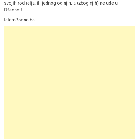
svojih roditelja, ili jednog od njih, a (zbog njih) ne uđe u
Džennet!
IslamBosna.ba