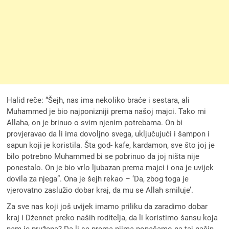
Halid reče: “Šejh, nas ima nekoliko braće i sestara, ali
Muhammed je bio najponizniji prema našoj majci. Tako mi
Allaha, on je brinuo o svim njenim potrebama. On bi
provjeravao da li ima dovoljno svega, uključujući i šampon i
sapun koji je koristila. Šta god- kafe, kardamon, sve što joj je
bilo potrebno Muhammed bi se pobrinuo da joj ništa nije
ponestalo. On je bio vrlo ljubazan prema majci i ona je uvijek
dovila za njega”. Ona je šejh rekao – ‘Da, zbog toga je
vjerovatno zaslužio dobar kraj, da mu se Allah smiluje’.
Za sve nas koji još uvijek imamo priliku da zaradimo dobar
kraj i Džennet preko naših roditelja, da li koristimo šansu koja
nam je pružena? Da li se prema njima ponašamo na taj način