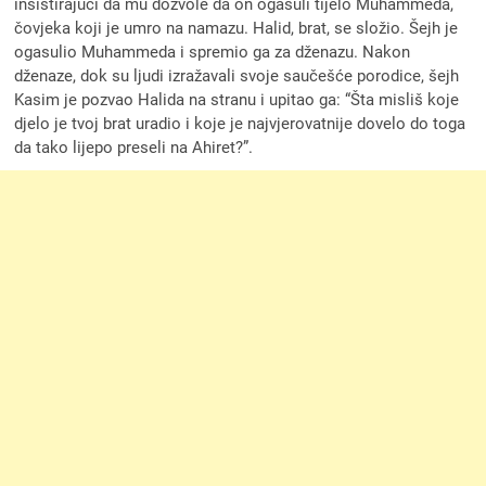
insistirajući da mu dozvole da on ogasuli tijelo Muhammeda,
čovjeka koji je umro na namazu. Halid, brat, se složio. Šejh je
ogasulio Muhammeda i spremio ga za dženazu. Nakon
dženaze, dok su ljudi izražavali svoje saučešće porodice, šejh
Kasim je pozvao Halida na stranu i upitao ga: “Šta misliš koje
djelo je tvoj brat uradio i koje je najvjerovatnije dovelo do toga
da tako lijepo preseli na Ahiret?”.