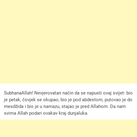
SubhanaAllah! Nevjerovatan način da se napusti ovaj svijet- bio
je petak, čovjek se okupao, bio je pod abdestom, putovao je do
mesdžida i bio je u namazu, stajao je pred Allahom. Da nam
svima Allah podari ovakav kraj dunjaluka.