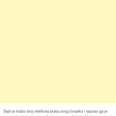
Šejh je tražio broj telefona brata ovog čovjeka i nazvao ga je