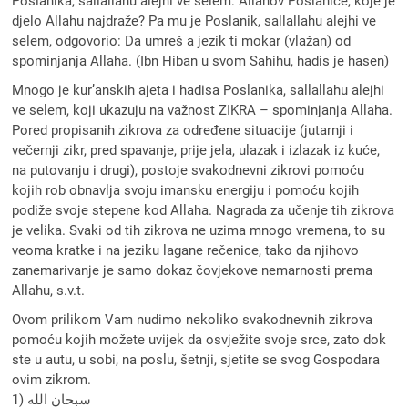
Poslanika, sallallahu alejhi ve selem: Allahov Poslaniče, koje je
djelo Allahu najdraže? Pa mu je Poslanik, sallallahu alejhi ve
selem, odgovorio: Da umreš a jezik ti mokar (vlažan) od
spominjanja Allaha. (Ibn Hiban u svom Sahihu, hadis je hasen)
Mnogo je kur’anskih ajeta i hadisa Poslanika, sallallahu alejhi
ve selem, koji ukazuju na važnost ZIKRA – spominjanja Allaha.
Pored propisanih zikrova za određene situacije (jutarnji i
večernji zikr, pred spavanje, prije jela, ulazak i izlazak iz kuće,
na putovanju i drugi), postoje svakodnevni zikrovi pomoću
kojih rob obnavlja svoju imansku energiju i pomoću kojih
podiže svoje stepene kod Allaha. Nagrada za učenje tih zikrova
je velika. Svaki od tih zikrova ne uzima mnogo vremena, to su
veoma kratke i na jeziku lagane rečenice, tako da njihovo
zanemarivanje je samo dokaz čovjekove nemarnosti prema
Allahu, s.v.t.
Ovom prilikom Vam nudimo nekoliko svakodnevnih zikrova
pomoću kojih možete uvijek da osvježite svoje srce, zato dok
ste u autu, u sobi, na poslu, šetnji, sjetite se svog Gospodara
ovim zikrom.
1) سبحان الله