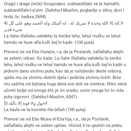
(Vagi) i drage (mile) Gospodaru: subhanAllahi ve bi hamdihi,
subhanAllahi-l-a’zim. (Sahihu-l-Muslim, poglavlje o zikru, dovi i
tevbi, br. hadisa 2694)
4) لا إله إلا الله وحده لا شريك له ، له الملك وله الحمد وهو على كل
شيء قدير
La ilahe illallahu vahdehu la šerike lehu, lehul mulku ve lehul
hamdu ve huve alla kulli šej’in kadir. (100 puta)
Prenosi se od Ebu Hurejre, r.a, da je Poslanik, sallallahu alejhi
ve selem, rekao: Ko kaže: La ilahe illallahu vahdehu la šerike
lehu, lehul mulku ve lehul hamdu ve huve alla kulli šej’in kadir u
jednom danu stotinu puta, kao da je oslobodio deste robova,
upiše mu se stotinu dobrih djela i pobriše stotinu loših. Biće
mu zaštita od šejtana toga dana sve dok ne omrkne. Niko neće
učiniti bolje od onoga što je on uradio, osim onoga ko to više
puta izgovori. (Sahihu-l-Muslim, 6041)
5) لاحول ولا قوة إلا بالله
La havle ve la kuvvete illa billah (100 puta)
Prenosi se od Ebu Musa el-Eša’rija, r.a., da je Poslanik,
sallallahu alejhi ve selem upitao: Hoćeš li te uputim na jednu