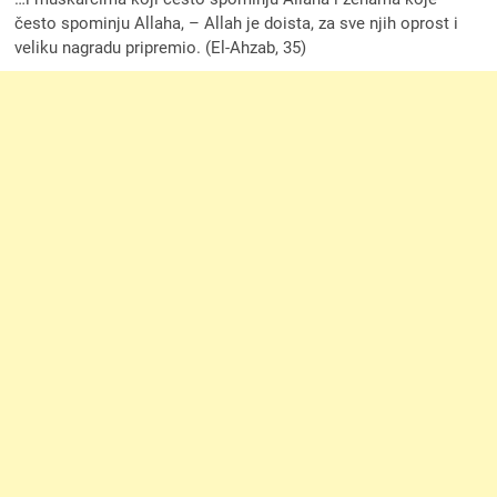
često spominju Allaha, – Allah je doista, za sve njih oprost i
veliku nagradu pripremio. (El-Ahzab, 35)