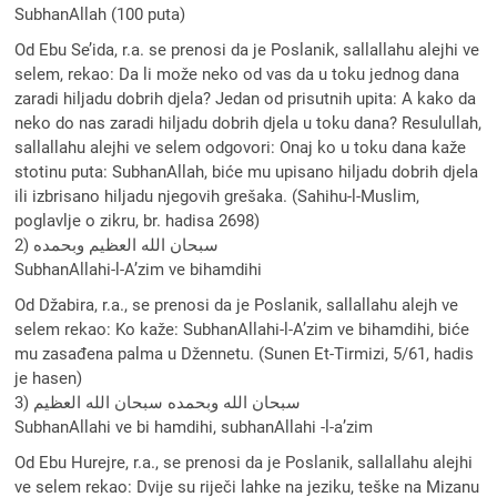
SubhanAllah (100 puta)
Od Ebu Se’ida, r.a. se prenosi da je Poslanik, sallallahu alejhi ve
selem, rekao: Da li može neko od vas da u toku jednog dana
zaradi hiljadu dobrih djela? Jedan od prisutnih upita: A kako da
neko do nas zaradi hiljadu dobrih djela u toku dana? Resulullah,
sallallahu alejhi ve selem odgovori: Onaj ko u toku dana kaže
stotinu puta: SubhanAllah, biće mu upisano hiljadu dobrih djela
ili izbrisano hiljadu njegovih grešaka. (Sahihu-l-Muslim,
poglavlje o zikru, br. hadisa 2698)
2) سبحان الله العظيم وبحمده
SubhanAllahi-l-A’zim ve bihamdihi
Od Džabira, r.a., se prenosi da je Poslanik, sallallahu alejh ve
selem rekao: Ko kaže: SubhanAllahi-l-A’zim ve bihamdihi, biće
mu zasađena palma u Džennetu. (Sunen Et-Tirmizi, 5/61, hadis
je hasen)
3) سبحان الله وبحمده سبحان الله العظيم
SubhanAllahi ve bi hamdihi, subhanAllahi -l-a’zim
Od Ebu Hurejre, r.a., se prenosi da je Poslanik, sallallahu alejhi
ve selem rekao: Dvije su riječi lahke na jeziku, teške na Mizanu