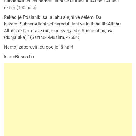
SubhanAllahi vel hamdulillahi ve la ilahe illaAllahu Allahu
ekber (100 puta)
Rekao je Poslanik, sallallahu alejhi ve selem: Da
kažem: SubhanAllahi vel hamdulillahi ve la ilahe illaAllahu
Allahu ekber, draže mi je od svega što Sunce obasjava
(dunjaluka).” (Sahihu-l-Muslim, 4/564)
Nemoj zaboraviti da podijeliš hair!
IslamBosna.ba