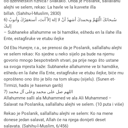
od džennetskih riznica? Svakako. Onda je Poslanik, sallallahu
alejhi ve selem, rekao: La havle ve la kuvvete illa
billah. (Sahihu-l-Muslim, 2830)
6) سُبحانَكَ الَّلهُمَّ وبحمدكَ أشهدُ أنْ لا إلهَ إلاّ أنتَ، أستغفِرُكَ وأتوبُ
إليكَ
– Subhaneke allahumme ve bi hamdike, ešhedu en la ilahe illa
Ente, estagfiruke ve etubu ilejke
Od Ebu Hurejre, r.a., se prenosi da je Poslanik, sallallahu alejhi
ve selem rekao: Ko sjedne u neko sijelo pa bude na njemu
govorio mnogo bespotrebnih stvari, pa prije nego što ustane
sa svoga mjesta kaže: Subhaneke allahumme ve bi hamdike,
ešhedu en la ilahe illa Ente, estagfiruke ve etubu ilejke, biće mu
oprošteno ono što je bilo na tom skupu (sijelu). (Sunen et-
Tirmizi, hadis je hasenun garib)
7) اللهم صل على محمد وعلى آل محمد
Allahumme salli ala Muhammed ve ala Ali Muhammed –
Salavat na Poslanika, sallallahu alejhi ve selem. (10 puta i više)
Rekao je Poslanik, sallallahu alejhi ve selem: Ko na mene
donese jedan salavat, Allah će na njega donijeti deset
salavata. (Sahihu-l-Muslim, 6/456)