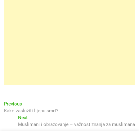
Navigacija
Previous
Previous
post:
Kako zaslužiti lijepu smrt?
objava
Next
Next
post:
Muslimani i obrazovanje – važnost znanja za muslimana