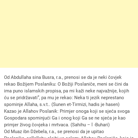
Od Abdullaha sina Busra, r.a., prenosi se da je neki čovjek
rekao Božijem Poslaniku: O Božiji Poslaniče, meni se čini da
ima puno islamskih propisa, pa mi kaži neke najvažnije, kojih
ću se pridržavati”, pa mu je rekao: Neka ti jezik neprestano
spominje Allaha, s.v.t.. (Sunen et-Tirmizi, hadis je hasen)
Kazao je Allahov Poslanik: Primjer onoga koji se sjeća svoga
Gospodara spominjući Ga i onog koji Ga se ne sjeća je kao
primjer živog čovjeka i mrtvaca. (Sahihu – l -Buhari)
Od Muaz ibn Džebela, r.a., se prenosi da je upitao