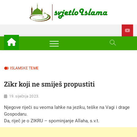
Skip
to
Svjetl
ISLAM –
content
EDUKACIJA –
AKTUELNOSTI
Islam
ISLAMSKE TEME
Zikr koji ne smiješ propustiti
19. siječnja 2023.
Njegove riječi su veoma lahke na jeziku, teške na Vagi i drage
Gospodaru.
Da, riječ je o ZIKRU – spominjanje Allaha, s.v.t.