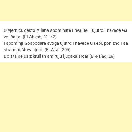
O vjernici, često Allaha spominjite i hvalite, i ujutro i naveče Ga
veličajte. (El-Ahzab, 41- 42)
I spominji Gospodara svoga ujutro i naveče u sebi, ponizno i sa
strahopoštovanjem. (El-A’raf, 205)
Doista se uz zikrullah smiruju ljudska srca! (El-Ra’ad, 28)