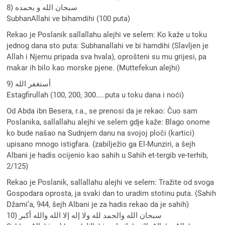
8) سبحان الله و بحمده
SubhanAllahi ve bihamdihi (100 puta)
Rekao je Poslanik sallallahu alejhi ve selem: Ko kaže u toku
jednog dana sto puta: Subhanallahi ve bi hamdihi (Slavljen je
Allah i Njemu pripada sva hvala), oprošteni su mu grijesi, pa
makar ih bilo kao morske pjene. (Muttefekun alejhi)
9) أستغفر الله
Estagfirullah (100, 200, 300…..puta u toku dana i noći)
Od Abda ibn Besera, r.a., se prenosi da je rekao: Čuo sam
Poslanika, sallallahu alejhi ve selem gdje kaže: Blago onome
ko bude našao na Sudnjem danu na svojoj ploči (kartici)
upisano mnogo istigfara. (zabilježio ga El-Munziri, a šejh
Albani je hadis ocijenio kao sahih u Sahih et-tergib ve-terhib,
2/125)
Rekao je Poslanik, sallallahu alejhi ve selem: Tražite od svoga
Gospodara oprosta, ja svaki dan to uradim stotinu puta. (Sahih
Džami’a, 944, šejh Albani je za hadis rekao da je sahih)
10) سبحان الله والحمد لله ولا إله إلا الله والله أكبر