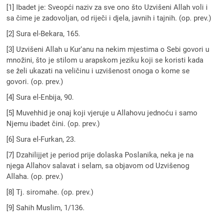
[1] Ibadet je: Sveopći naziv za sve ono što Uzvišeni Allah voli i
sa čime je zadovoljan, od riječi i djela, javnih i tajnih. (op. prev.)
[2] Sura el-Bekara, 165.
[3] Uzvišeni Allah u Kurʹanu na nekim mjestima o Sebi govori u
množini, što je stilom u arapskom jeziku koji se koristi kada
se želi ukazati na veličinu i uzvišenost onoga o kome se
govori. (op. prev.)
[4] Sura el-Enbija, 90.
[5] Muvehhid je onaj koji vjeruje u Allahovu jednoću i samo
Njemu ibadet čini. (op. prev.)
[6] Sura el-Furkan, 23.
[7] Dzahilijjet je period prije dolaska Poslanika, neka je na
njega Allahov salavat i selam, sa objavom od Uzvišenog
Allaha. (op. prev.)
[8] Tj. siromahe. (op. prev.)
[9] Sahih Muslim, 1/136.