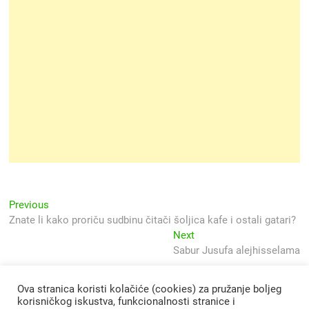
Navigacija
Previous
Previous
post:
Znate li kako proriču sudbinu čitači šoljica kafe i ostali gatari?
objava
Next
Next
post:
Sabur Jusufa alejhisselama
Ova stranica koristi kolačiće (cookies) za pružanje boljeg
korisničkog iskustva, funkcionalnosti stranice i