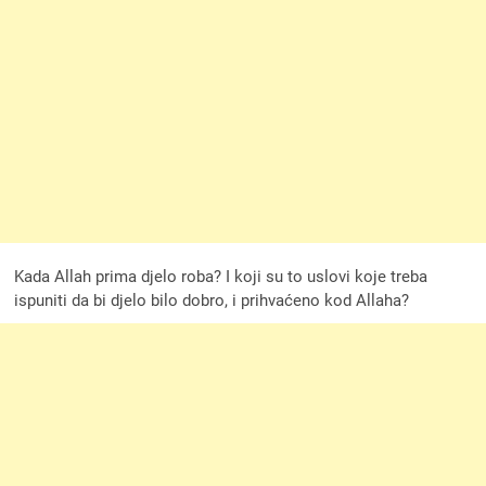
Kada Allah prima djelo roba? I koji su to uslovi koje treba
ispuniti da bi djelo bilo dobro, i prihvaćeno kod Allaha?