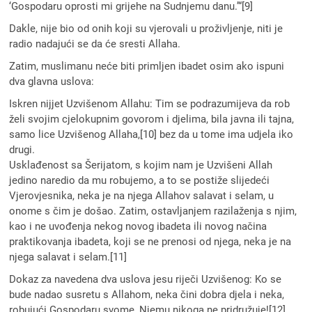
‘Gospodaru oprosti mi grijehe na Sudnjemu danu.’“[9]
Dakle, nije bio od onih koji su vjerovali u proživljenje, niti je
radio nadajući se da će sresti Allaha.
Zatim, muslimanu neće biti primljen ibadet osim ako ispuni
dva glavna uslova:
Iskren nijjet Uzvišenom Allahu: Tim se podrazumijeva da rob
želi svojim cjelokupnim govorom i djelima, bila javna ili tajna,
samo lice Uzvišenog Allaha,[10] bez da u tome ima udjela iko
drugi.
Usklađenost sa Šerijatom, s kojim nam je Uzvišeni Allah
jedino naredio da mu robujemo, a to se postiže slijedeći
Vjerovjesnika, neka je na njega Allahov salavat i selam, u
onome s čim je došao. Zatim, ostavljanjem razilaženja s njim,
kao i ne uvođenja nekog novog ibadeta ili novog načina
praktikovanja ibadeta, koji se ne prenosi od njega, neka je na
njega salavat i selam.[11]
Dokaz za navedena dva uslova jesu riječi Uzvišenog: Ko se
bude nadao susretu s Allahom, neka čini dobra djela i neka,
robujući Gospodaru svome, Njemu nikoga ne pridružuje![12]