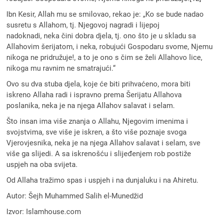
Ibn Kesir, Allah mu se smilovao, rekao je: „Ko se bude nadao
susretu s Allahom, tj. Njegovoj nagradi i lijepoj
nadoknadi, neka čini dobra djela, tj. ono što je u skladu sa
Allahovim šerijatom, i neka, robujući Gospodaru svome, Njemu
nikoga ne pridružuje!, a to je ono s čim se želi Allahovo lice,
nikoga mu ravnim ne smatrajući.“
Ovo su dva stuba djela, koje će biti prihvaćeno, mora biti
iskreno Allaha radi i ispravno prema Šerijatu Allahova
poslanika, neka je na njega Allahov salavat i selam.
Što insan ima više znanja o Allahu, Njegovim imenima i
svojstvima, sve više je iskren, a što više poznaje svoga
Vjerovjesnika, neka je na njega Allahov salavat i selam, sve
više ga slijedi. A sa iskrenošću i slijeđenjem rob postiže
uspjeh na oba svijeta.
Od Allaha tražimo spas i uspjeh i na dunjaluku i na Ahiretu.
Autor: Šejh Muhammed Salih el-Munedžid
Izvor: Islamhouse.com