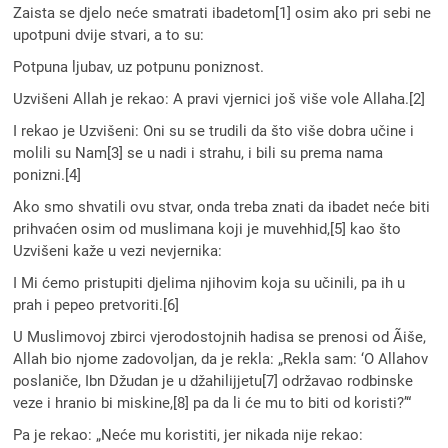
Zaista se djelo neće smatrati ibadetom[1] osim ako pri sebi ne
upotpuni dvije stvari, a to su:
Potpuna ljubav, uz potpunu poniznost.
Uzvišeni Allah je rekao: A pravi vjernici još više vole Allaha.[2]
I rekao je Uzvišeni: Oni su se trudili da što više dobra učine i
molili su Nam[3] se u nadi i strahu, i bili su prema nama
ponizni.[4]
Ako smo shvatili ovu stvar, onda treba znati da ibadet neće biti
prihvaćen osim od muslimana koji je muvehhid,[5] kao što
Uzvišeni kaže u vezi nevjernika:
I Mi ćemo pristupiti djelima njihovim koja su učinili, pa ih u
prah i pepeo pretvoriti.[6]
U Muslimovoj zbirci vjerodostojnih hadisa se prenosi od Ãiše,
Allah bio njome zadovoljan, da je rekla: „Rekla sam: ‘O Allahov
poslaniče, Ibn Džudan je u džahilijjetu[7] održavao rodbinske
veze i hranio bi miskine,[8] pa da li će mu to biti od koristi?’“
Pa je rekao: „Neće mu koristiti, jer nikada nije rekao: