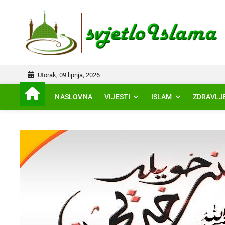
Skip
to
IS
content
Utorak, 09 lipnja, 2026
NASLOVNA
VIJESTI
ISLAM
ZDRAVLJ