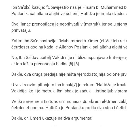
Ibn Sa’d[2] kazuje: “Obavijestio nas je Hišam b. Muhammed b. 
Poslanik, sallallahu alejhi ve sellem, Hatidža je imala dvades
Ovaj lanac prenosilaca je neprihvatljiv (metruk), jer se u nje
prihvataju.
Zatim Ibn Sa’d nastavlja: “Muhammed b. Omer (el-Vakidi) reka
četrdeset godina kada je Allahov Poslanik, sallallahu alejhi 
No, Ibn Sa’dov učitelj Vakidi nije ni blizu ispunjavao kriterij
sklon laži u prenošenju hadisa[5].[6]
Dakle, ova druga predaja nije ništa vjerodostojnija od one pr
U vezi s ovim pitanjem Ibn Ishak[7] je rekao: “Hatidža je ima
Vakidija, koji je metruk, Ibn Ishak je saduk – istinoljubiv pre
Veliki savremeni historičar i muhadis dr. Ekrem el-Umeri zak
četrdeset godina. Hatidža je Poslaniku rodila dva sina i četiri
Dakle, dr. Umeri ukazuje na dva argumenta: