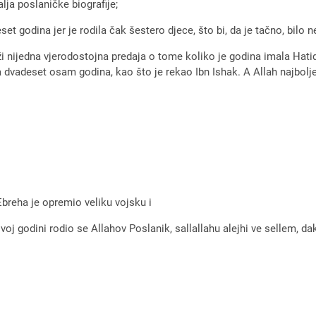
alja poslaničke biografije;
set godina jer je rodila čak šestero djece, što bi, da je tačno, bilo 
ži nijedna vjerodostojna predaja o tome koliko je godina imala Hatid
la dvadeset osam godina, kao što je rekao Ibn Ishak. A Allah najbolj
Ebreha je opremio veliku vojsku i
 godini rodio se Allahov Poslanik, sallallahu alejhi ve sellem, dak