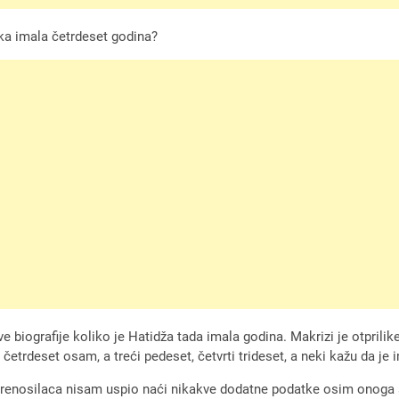
ika imala četrdeset godina?
e biografije koliko je Hatidža tada imala godina. Makrizi je otprili
i četrdeset osam, a treći pedeset, četvrti trideset, a neki kažu da j
renosilaca nisam uspio naći nikakve dodatne podatke osim onoga što