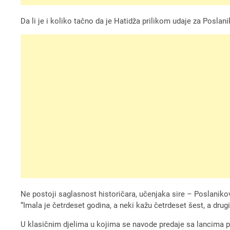
Da li je i koliko tačno da je Hatidža prilikom udaje za Poslan
Ne postoji saglasnost historičara, učenjaka sire – Poslanikov
“Imala je četrdeset godina, a neki kažu četrdeset šest, a drug
U klasičnim djelima u kojima se navode predaje sa lancima p