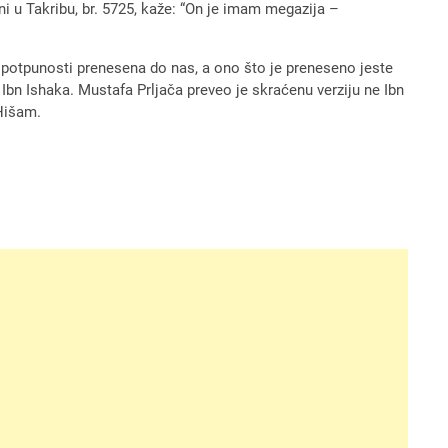
i u Takribu, br. 5725, kaže: “On je imam megazija –
 u potpunosti prenesena do nas, a ono što je preneseno jeste
 Ibn Ishaka. Mustafa Prljača preveo je skraćenu verziju ne Ibn
 Hišam.