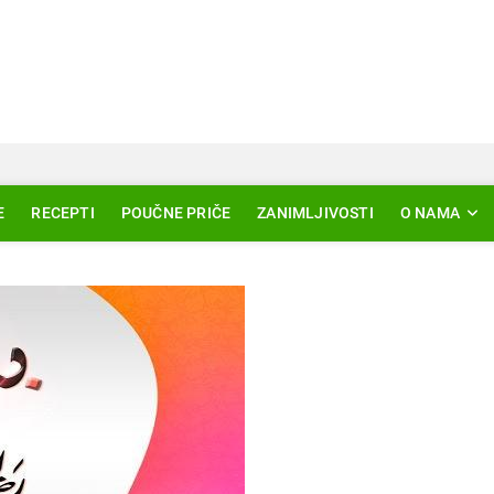
Svjetlo Islama
LAM – EDUKACIJA – AKTUELNOSTI
E
RECEPTI
POUČNE PRIČE
ZANIMLJIVOSTI
O NAMA