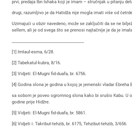
prvi, predaja Ibn Ishaka koji je imam – stručnjak u pitanju det
drugi, razumljivo je da Hatidža nije mogla imati više od četrde
Uzimajući u obzir navedeno, može se zaključiti da se ne bilje
sellem, ali je od svega što se prenosi najtačnije je da je ima
___________________________________
[1] Imtaul-esma, 6/28.
[2] Tabekatul-kubra, 8/16.
[3] Vidjeti: El-Mugni fid-duafa, br. 6756.
[4] Godina slona je godina u kojoj je jemenski vladar Ebreha 
sa sobom je poveo ogromnog slona kako bi srušio Kabu. U ovoj
godine prije Hidžre.
[5] Vidjeti: El-Mugni fid-duafa, br. 5861.
[6] Vidjeti i: Takribut-tehzib, br. 6175, Tehzibut-tehzib, 3/656.