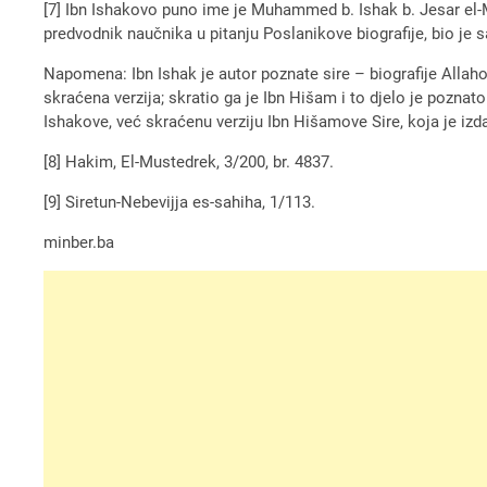
[7] Ibn Ishakovo puno ime je Muhammed b. Ishak b. Jesar el-Mu
predvodnik naučnika u pitanju Poslanikove biografije, bio je s
Napomena: Ibn Ishak je autor poznate sire – biografije Allahov
skraćena verzija; skratio ga je Ibn Hišam i to djelo je poznat
Ishakove, već skraćenu verziju Ibn Hišamove Sire, koja je iz
[8] Hakim, El-Mustedrek, 3/200, br. 4837.
[9] Siretun-Nebevijja es-sahiha, 1/113.
minber.ba