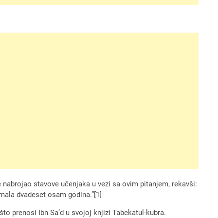
ke nabrojao stavove učenjaka u vezi sa ovim pitanjem, rekavši:
e imala dvadeset osam godina.”[1]
 prenosi Ibn Sa’d u svojoj knjizi Tabekatul-kubra.