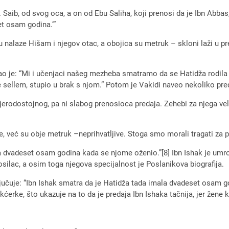
Saib, od svog oca, a on od Ebu Saliha, koji prenosi da je Ibn Abbas
et osam godina.’”
mu nalaze Hišam i njegov otac, a obojica su metruk – skloni laži u pr
o je: “Mi i učenjaci našeg mezheba smatramo da se Hatidža rodila p
ve sellem, stupio u brak s njom.” Potom je Vakidi naveo nekoliko pre
e vjerodostojnog, pa ni slabog prenosioca predaja. Zehebi za njega ve
ve, već su obje metruk –neprihvatljive. Stoga smo morali tragati za
la dvadeset osam godina kada se njome oženio.”[8] Ibn Ishak je umro
nosilac, a osim toga njegova specijalnost je Poslanikova biografija.
ljučuje: “Ibn Ishak smatra da je Hatidža tada imala dvadeset osam g
 kćerke, što ukazuje na to da je predaja Ibn Ishaka tačnija, jer žene