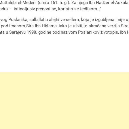
ttalebi el-Medeni (umro 151. h. g.). Za njega Ibn Hadžer el-Askalan
aduk – istinoljubiv prenosilac, koristio se tedlisom…”
og Poslanika, sallallahu alejhi ve sellem, koja je izgubljena i nije
o pod imenom Sira Ibn Hišama, iako je u biti to skraćena verzija Sire
data u Sarajevu 1998. godine pod nazivom Poslanikov životopis, Ibn