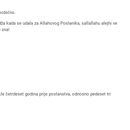
neobično.
ža kada se udala za Allahovog Poslanika, sallallahu alejhi ve
e zna!
le četrdeset godina prije poslanstva, odnosno pedeset tri