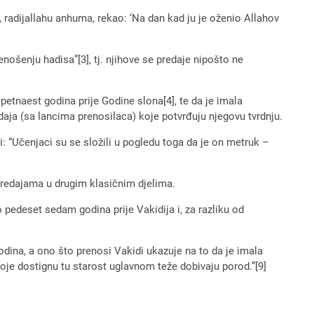
, radijallahu anhuma, rekao: ‘Na dan kad ju je oženio Allahov
enošenju hadisa”[3], tj. njihove se predaje nipošto ne
etnaest godina prije Godine slona[4], te da je imala
daja (sa lancima prenosilaca) koje potvrđuju njegovu tvrdnju.
li: “Učenjaci su se složili u pogledu toga da je on metruk –
 predajama u drugim klasičnim djelima.
 pedeset sedam godina prije Vakidija i, za razliku od
odina, a ono što prenosi Vakidi ukazuje na to da je imala
 koje dostignu tu starost uglavnom teže dobivaju porod.”[9]