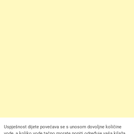
Uspješnost dijete povećava se s unosom dovoljne količine
vode, a koliko vode tačno morate popiti određuje vaša kilaža.