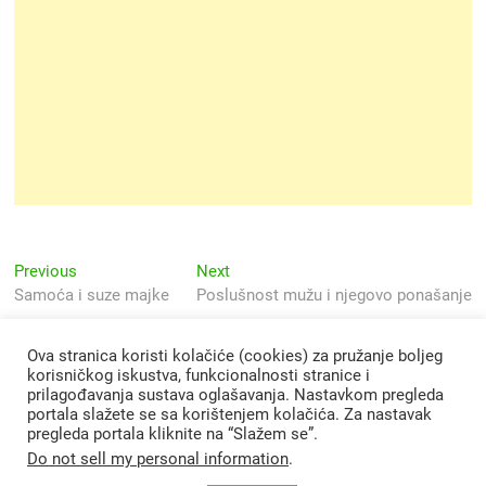
Navigacija
Previous
Next
Previous
Next
post:
post:
Samoća i suze majke
Poslušnost mužu i njegovo ponašanje
objava
Ova stranica koristi kolačiće (cookies) za pružanje boljeg
korisničkog iskustva, funkcionalnosti stranice i
prilagođavanja sustava oglašavanja. Nastavkom pregleda
portala slažete se sa korištenjem kolačića. Za nastavak
pregleda portala kliknite na “Slažem se”.
Do not sell my personal information
.