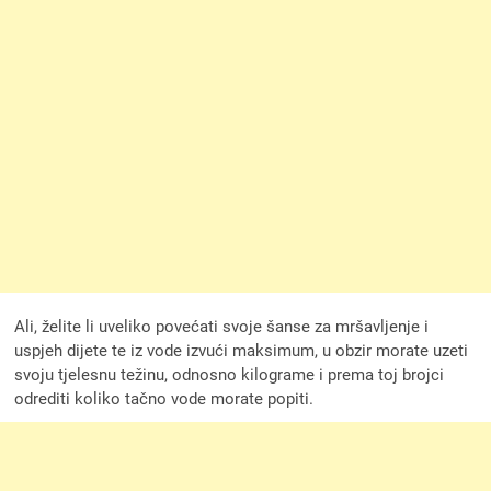
Ali, želite li uveliko povećati svoje šanse za mršavljenje i
uspjeh dijete te iz vode izvući maksimum, u obzir morate uzeti
svoju tjelesnu težinu, odnosno kilograme i prema toj brojci
odrediti koliko tačno vode morate popiti.