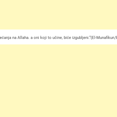
ćanja na Allaha. a oni koji to učine, biće izgubljeni.”(El-Munafikun,9