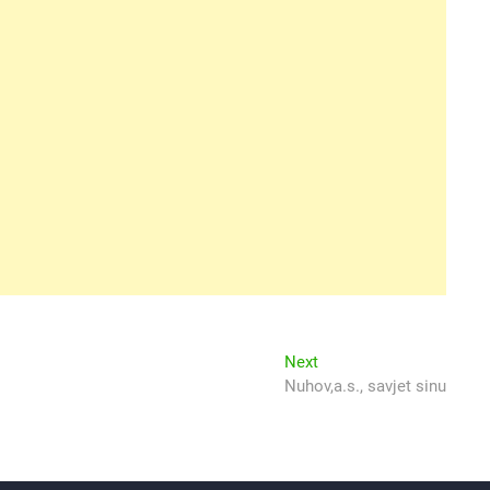
Next
Next
post:
Nuhov,a.s., savjet sinu