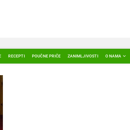
Svjetlo Islama
LAM – EDUKACIJA – AKTUELNOSTI
E
RECEPTI
POUČNE PRIČE
ZANIMLJIVOSTI
O NAMA