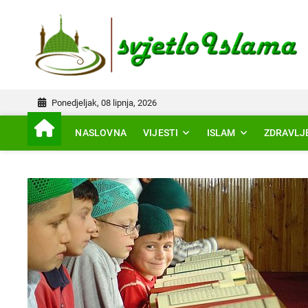
Skip
to
IS
content
Ponedjeljak, 08 lipnja, 2026
NASLOVNA
VIJESTI
ISLAM
ZDRAVLJ