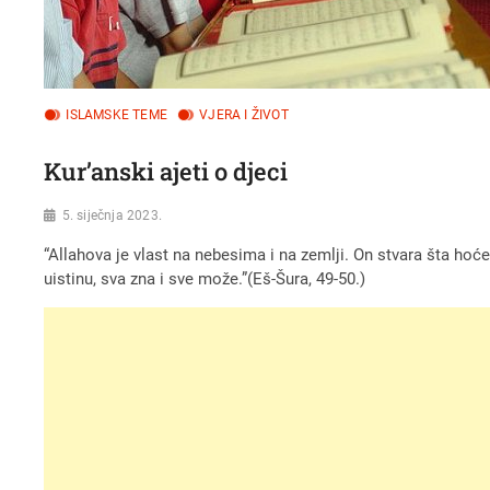
ISLAMSKE TEME
VJERA I ŽIVOT
Kur’anski ajeti o djeci
5. siječnja 2023.
“Allahova je vlast na nebesima i na zemlji. On stvara šta ho
uistinu, sva zna i sve može.”(Eš-Šura, 49-50.)