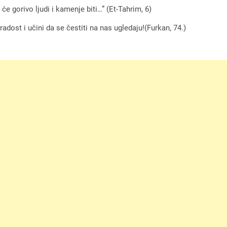
 će gorivo ljudi i kamenje biti…” (Et-Tahrim, 6)
dost i učini da se čestiti na nas ugledaju!(Furkan, 74.)