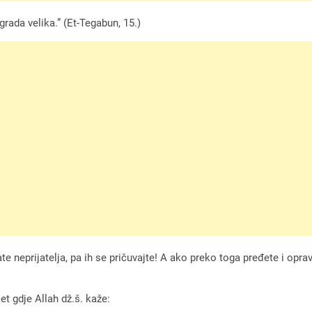
rada velika.” (Et-Tegabun, 15.)
 neprijatelja, pa ih se pričuvajte! A ako preko toga pređete i opravd
t gdje Allah dž.š. kaže: