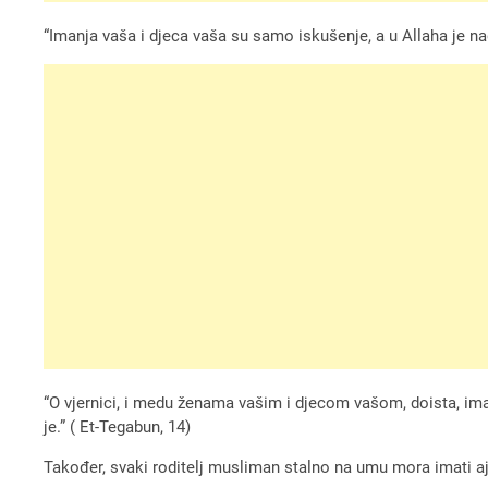
“Imanja vaša i djeca vaša su samo iskušenje, a u Allaha je nag
“O vjernici, i medu ženama vašim i djecom vašom, doista, imate
je.” ( Et-Tegabun, 14)
Također, svaki roditelj musliman stalno na umu mora imati aje